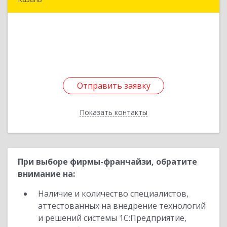
420029, Татарстан Респ, Казань г, Журналистов
ул, дом № 56, оф.201
Подробнее
Отправить заявку
Отправить заявку
Показать контакты
Назад
При выборе фирмы-франчайзи, обратите
внимание на:
Наличие и количество специалистов,
аттестованных на внедрение технологий
и решений системы 1С:Предприятие,