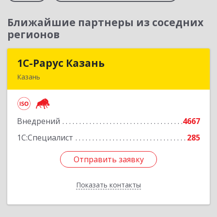
Ближайшие партнеры из соседних
регионов
1С-Рарус Казань
1С-Рарус Казань
Казань
420088, Татарстан Респ, Казань г, Победы пр-
кт, дом № 159
Внедрений
4667
Подробнее
1С:Специалист
285
Отправить заявку
Отправить заявку
Показать контакты
Назад