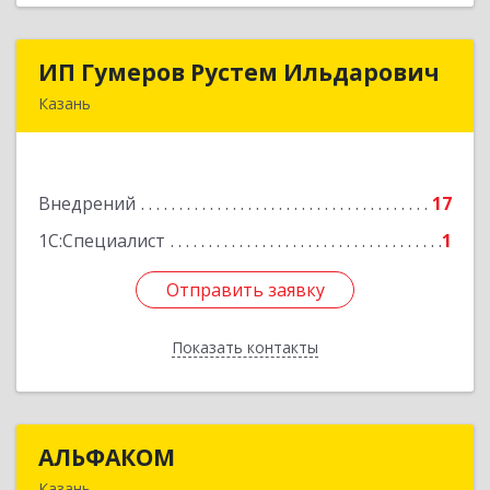
ИП Гумеров Рустем Ильдарович
ИП Гумеров Рустем Ильдарович
Казань
420100, Татарстан Респ, Казань г, Галии
Кайбицкой ул, дом № 8, кв.7
Внедрений
17
Подробнее
1С:Специалист
1
Отправить заявку
Отправить заявку
Показать контакты
Назад
АЛЬФАКОМ
АЛЬФАКОМ
Казань