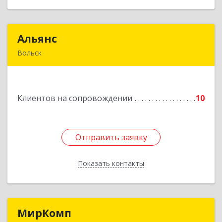
Альянс
Альянс
Вольск
412900, Саратовская обл, Вольск г, Клочкова ул,
дом № 83а
Клиентов на сопровождении
10
Подробнее
Отправить заявку
Отправить заявку
Показать контакты
Назад
МирКомп
МирКомп