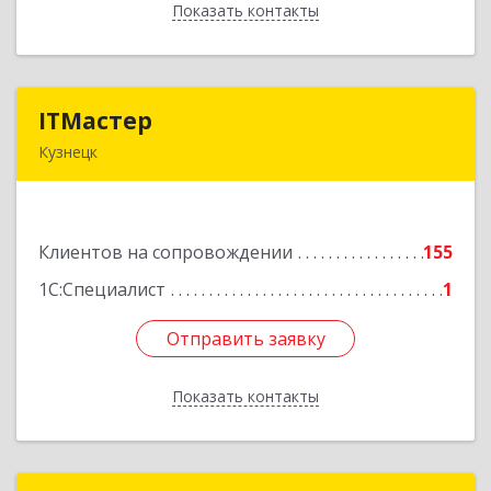
Показать контакты
Назад
ITМастер
ITМастер
Кузнецк
442537, Пензенская обл, Кузнецк г, Белинского
ул, дом № 82, ДЦ"Сфера", оф.15
Клиентов на сопровождении
155
Подробнее
1С:Специалист
1
Отправить заявку
Отправить заявку
Показать контакты
Назад