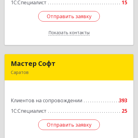
1С:Специалист
15
Отправить заявку
Отправить заявку
Показать контакты
Назад
Мастер Софт
Мастер Софт
Саратов
410012, Саратовская обл, Саратов г, им
Вавилова Н.И. ул, дом № 38/114, кв.628
Клиентов на сопровождении
393
Подробнее
1С:Специалист
25
Отправить заявку
Отправить заявку