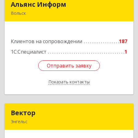
Альянс Информ
Альянс Информ
Вольск
412906, Саратовская обл, Вольск г,
Чернышевского ул, дом № 73А
Клиентов на сопровождении
187
Подробнее
1С:Специалист
1
Отправить заявку
Отправить заявку
Показать контакты
Назад
Вектор
Вектор
Энгельс
413107, Саратовская обл, Энгельс г, Трудовая
ул, дом № 12/1, квартира №216