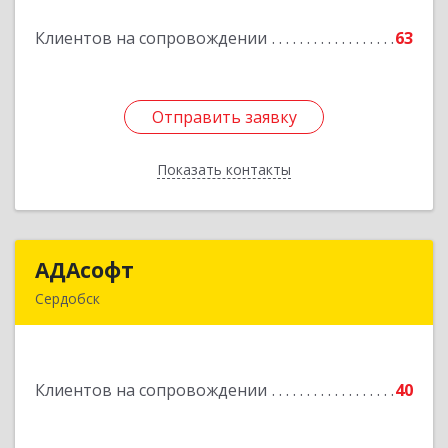
Клиентов на сопровождении
63
Подробнее
Отправить заявку
Отправить заявку
Показать контакты
Назад
АДАсофт
АДАсофт
Сердобск
442894, Пензенская обл, Сердобск г,
Чайковского ул, дом № 96А, кв.6
Клиентов на сопровождении
40
Подробнее