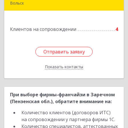
Вольск
412900, Саратовская обл, Вольск г,
Володарского ул, дом № 86
Клиентов на сопровождении
4
Подробнее
Отправить заявку
Отправить заявку
Показать контакты
Назад
При выборе фирмы-франчайзи в Заречном
(Пензенская обл.), обратите внимание на:
Количество клиентов (договоров ИТС)
на сопровождении у партнера фирмы 1С.
Количество специалистов, аттестованных