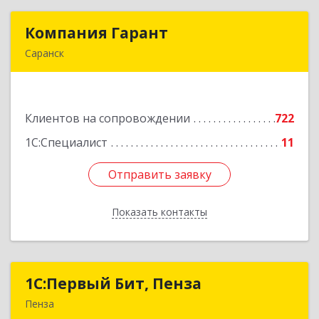
Компания Гарант
Компания Гарант
Саранск
430005, Мордовия Респ, Саранск г,
Большевистская ул, дом № 60, этаж 4 оф.7
Клиентов на сопровождении
722
Подробнее
1С:Специалист
11
Отправить заявку
Отправить заявку
Показать контакты
Назад
1С:Первый Бит, Пенза
1С:Первый Бит, Пенза
Пенза
440000, Пензенская обл, Пенза г, Московская