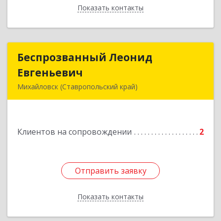
Показать контакты
Назад
Беспрозванный Леонид
Беспрозванный Леонид
Евгеньевич
Евгеньевич
Михайловск (Ставропольский край)
Подробнее
Клиентов на сопровождении
2
Отправить заявку
Отправить заявку
Показать контакты
Назад