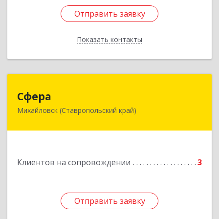
Отправить заявку
Отправить заявку
Показать контакты
Назад
Сфера
Сфера
Михайловск (Ставропольский край)
356240, Ставропольский край, Шпаковский р-
н, Михайловск г, Ленина ул, дом № 156/2,
пом.111
Подробнее
Клиентов на сопровождении
3
Отправить заявку
Отправить заявку