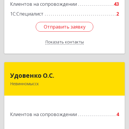
Клиентов на сопровождении
43
1С:Специалист
2
Отправить заявку
Отправить заявку
Показать контакты
Назад
Удовенко О.С.
Удовенко О.С.
Невинномысск
357 100, г.Невинномысск, ул.Революцеонная,
дом № 30, кв.54
Подробнее
Клиентов на сопровождении
4