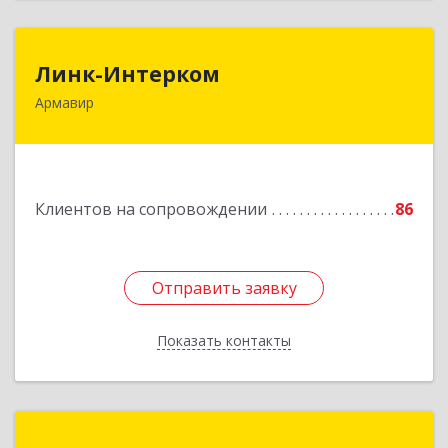
Линк-Интерком
Линк-Интерком
Армавир
352930, Краснодарский край, г.о.город
Армавир, Армавир г, Каспарова ул, дом № 19,
пом.3
Подробнее
Клиентов на сопровождении
86
Отправить заявку
Отправить заявку
Показать контакты
Назад
Константа