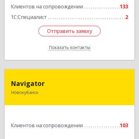
Клиентов на сопровождении
133
1С:Специалист
2
Отправить заявку
Отправить заявку
Показать контакты
Назад
Navigator
Navigator
Новокубанск
352240, Краснодарский край, Новокубанск г,
Пушкина ул, дом № 67
Подробнее
Клиентов на сопровождении
103