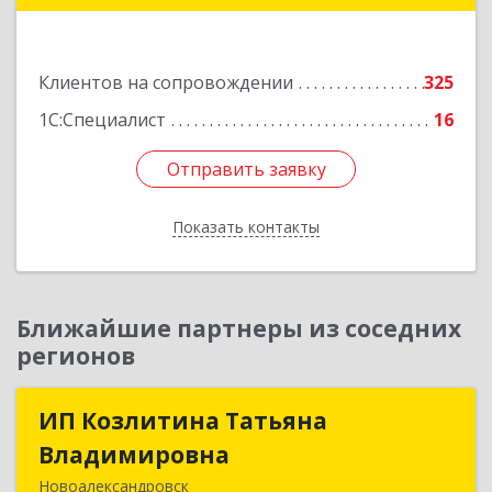
Подробнее
Клиентов на сопровождении
325
1С:Специалист
16
Отправить заявку
Отправить заявку
Показать контакты
Назад
Ближайшие партнеры из соседних
регионов
ИП Козлитина Татьяна
ИП Козлитина Татьяна
Владимировна
Владимировна
Новоалександровск