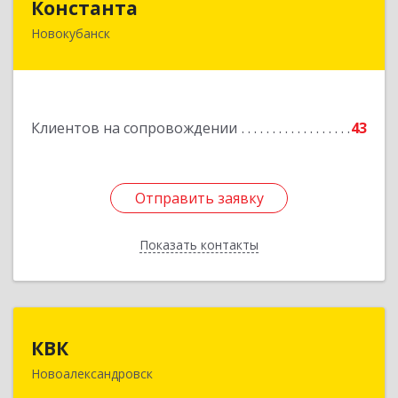
Константа
Новокубанск
352240, Краснодарский край, Новокубанск г,
Альпийская ул, дом № 22, кв.2
Подробнее
Клиентов на сопровождении
43
Отправить заявку
Отправить заявку
Показать контакты
Назад
КВК
КВК
Новоалександровск
356000, Ставропольский край,