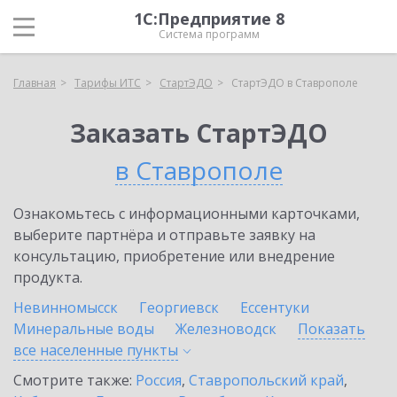
1С:Предприятие 8
Система программ
Главная
Тарифы ИТС
СтартЭДО
СтартЭДО в Ставрополе
Заказать СтартЭДО
в Ставрополе
Ознакомьтесь с информационными карточками,
выберите партнёра и отправьте заявку на
консультацию, приобретение или внедрение
продукта.
Невинномысск
Георгиевск
Ессентуки
Минеральные воды
Железноводск
Показать
все населенные
пункты
Смотрите также:
Россия
,
Ставропольский край
,