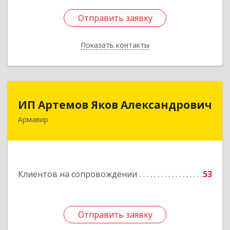
Отправить заявку
Отправить заявку
Показать контакты
Назад
ИП Артемов Яков Александрович
ИП Артемов Яков Александрович
Армавир
Подробнее
Клиентов на сопровождении
53
Отправить заявку
Отправить заявку