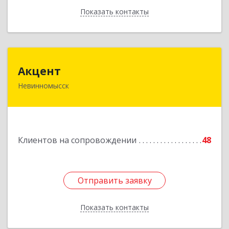
Показать контакты
Назад
Акцент
Акцент
Невинномысск
357112, Ставропольский край, Невинномысск г,
Менделеева ул, дом № 52, оф.2
Подробнее
Клиентов на сопровождении
48
Отправить заявку
Отправить заявку
Показать контакты
Назад