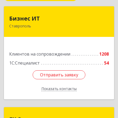
Бизнес ИТ
Бизнес ИТ
Ставрополь
355035, Ставропольский край, Ставрополь г, 1
Промышленная ул, дом № 3, корпус А
Подробнее
Клиентов на сопровождении
1208
1С:Специалист
54
Отправить заявку
Отправить заявку
Показать контакты
Назад
ГК Статус