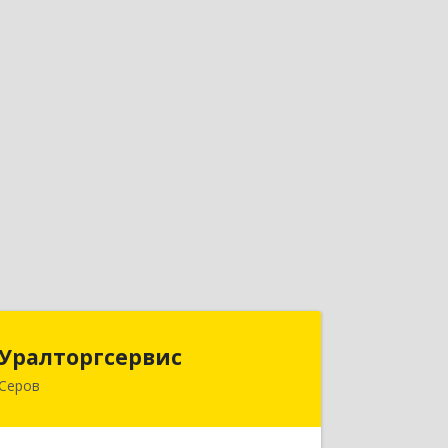
Уралторгсервис
Уралторгсервис
Серов
624980, Свердловская обл, Серов г,
Кирова ул, дом № 2