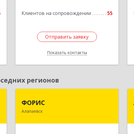
е
Подробнее
5
Клиентов на сопровождении
55
Отправить заявку
Отправить заявку
Показать контакты
Назад
седних регионов
р
ФОРИС
ФОРИС
а
Алапаевск
624601, Свердловская обл, Алапаевск
г, Ленина ул, дом № 9
й
№