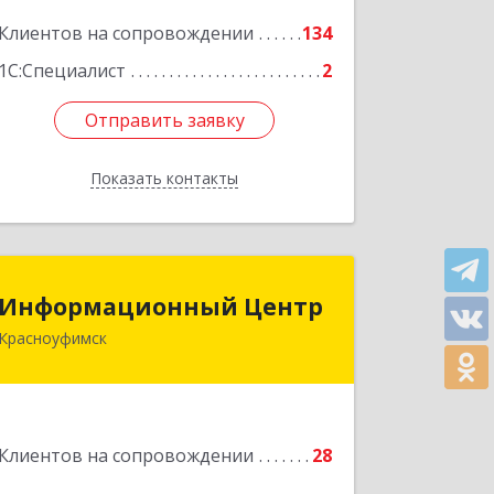
Подробнее
Клиентов на сопровождении
134
1С:Специалист
2
Отправить заявку
Отправить заявку
Показать контакты
Назад
Информационный Центр
Информационный Центр
Красноуфимск
623300, Свердловская обл,
Красноуфимск г, Мизерова ул, дом №
112А
Подробнее
Клиентов на сопровождении
28