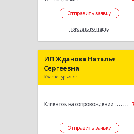
Отправить заявку
Отправить заявку
Показать контакты
Назад
ИП Жданова Наталья
ИП Жданова Наталь
Сергеевна
Сергеевн
Краснотурьинск
Подробне
Клиентов на сопровождении
Отправить заявку
Отправить заявку