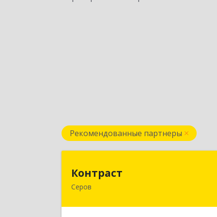
Рекомендованные партнеры
Контрас
Контраст
Серов
624993, Свердловская обл, Серов г
Ленина ул, дом № 18