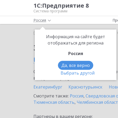
1С:Предприятие 8
Система программ
Россия
Пр
Главная
Тарифы ИТС
СтартЭДО
СтартЭДО в
Информация на сайте будет
отображаться для региона
Заказать СтартЭДО
Россия
в Серове
Да, все верно
Ознакомьтесь с информационными карт
Выбрать другой
внедрение продукта.
Екатеринбург
Краснотурьинск
Нов
Смотрите также:
Россия
,
Свердловская 
Тюменская область
,
Челябинская облас
Партнеры в вашем регионе: