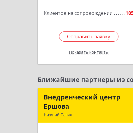
Подробне
Клиентов на сопровождении
10
Отправить заявку
Отправить заявку
Показать контакты
Назад
Ближайшие партнеры из со
Внедренческий центр
Внедренческий цент
Ершова
Ершов
Нижний Тагил
622030, Свердловская обл, Нижни
Тагил г, Черноисточинское ш, дом 