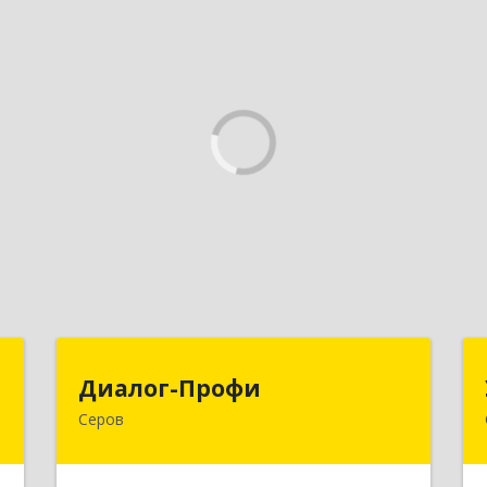
т
Диалог-Профи
Диалог-Профи
Серов
,
624980, Свердловская обл, Серов г,
7
Короленко ул, дом № 7/29, кв.2