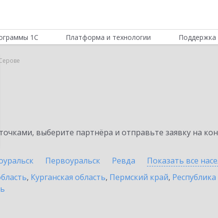
ограммы 1С
Платформа и технологии
Поддержка 
 Серове
очками, выберите партнёра и отправьте заявку на ко
оуральск
Первоуральск
Ревда
Показать все нас
область
,
Курганская область
,
Пермский край
,
Республика
ть