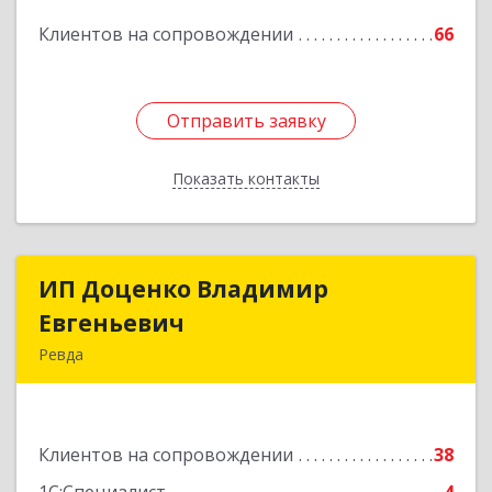
Клиентов на сопровождении
66
Отправить заявку
Отправить заявку
Показать контакты
Назад
ИП Доценко Владимир
ИП Доценко Владимир
Евгеньевич
Евгеньевич
Ревда
623281, Свердловская обл, Ревда г, Карла
Либкнехта ул, дом № 35, кв.31
Клиентов на сопровождении
38
Подробнее