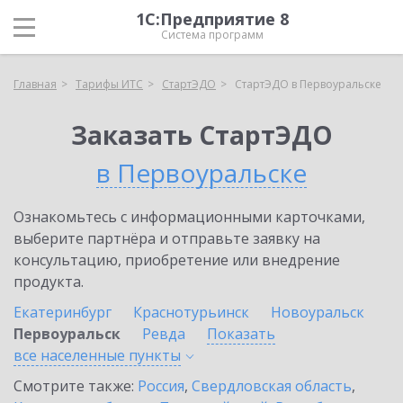
1С:Предприятие 8
Система программ
Главная
Тарифы ИТС
СтартЭДО
СтартЭДО в Первоуральске
Заказать СтартЭДО
в Первоуральске
Ознакомьтесь с информационными карточками,
выберите партнёра и отправьте заявку на
консультацию, приобретение или внедрение
продукта.
Екатеринбург
Краснотурьинск
Новоуральск
Первоуральск
Ревда
Показать
все населенные
пункты
Смотрите также:
Россия
,
Свердловская область
,