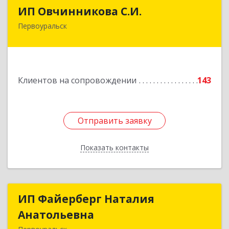
ИП Овчинникова С.И.
ИП Овчинникова С.И.
Первоуральск
623119, Свердловская обл, Первоуральск г,
Береговая ул, дом № 5Б, кв.160
Подробнее
Клиентов на сопровождении
143
Отправить заявку
Отправить заявку
Показать контакты
Назад
ИП Файерберг Наталия
ИП Файерберг Наталия
Анатольевна
Анатольевна