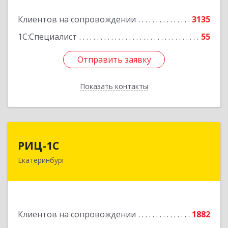
Подробнее
Клиентов на сопровождении
3135
1С:Специалист
55
Отправить заявку
Отправить заявку
Показать контакты
Назад
РИЦ-1С
РИЦ-1С
Екатеринбург
620102, Свердловская обл, Екатеринбург г,
Фурманова ул, дом № 124
Подробнее
Клиентов на сопровождении
1882