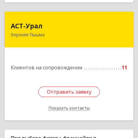
АСТ-Урал
АСТ-Урал
Верхняя Пышма
624090, Свердловская обл, Верхняя Пышма г,
Уральских рабочих ул, дом № 45А - 76
Подробнее
Клиентов на сопровождении
11
Отправить заявку
Отправить заявку
Показать контакты
Назад