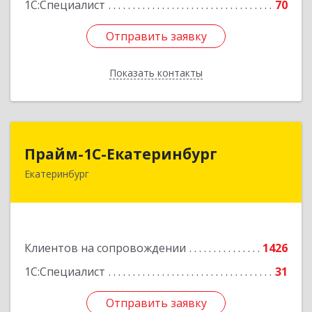
1С:Специалист
70
Отправить заявку
Отправить заявку
Показать контакты
Назад
Прайм-1С-Екатеринбург
Прайм-1С-Екатеринбург
Екатеринбург
620142, Свердловская обл, Екатеринбург г, 8
Марта ул, дом № 49, оф.609
Подробнее
Клиентов на сопровождении
1426
1С:Специалист
31
Отправить заявку
Отправить заявку