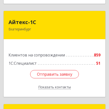
Айтекс-1С
Айтекс-1С
Екатеринбург
620041, Свердловская обл, Екатеринбург г,
Маяковского ул, дом № 25А, оф.1206
Подробнее
Клиентов на сопровождении
859
1С:Специалист
51
Отправить заявку
Отправить заявку
Показать контакты
Назад