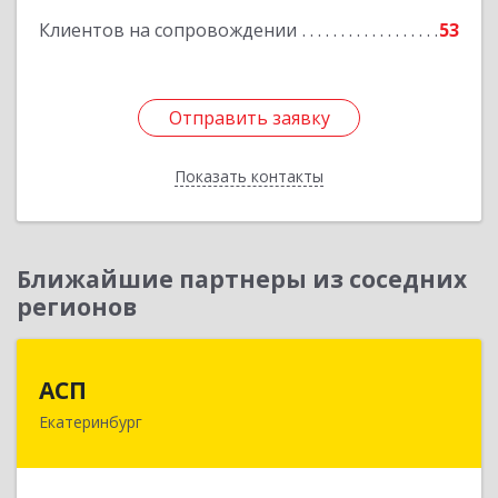
Клиентов на сопровождении
53
Отправить заявку
Отправить заявку
Показать контакты
Назад
Ближайшие партнеры из соседних
регионов
АСП
АСП
Екатеринбург
620075, Свердловская обл, Екатеринбург г,
Карла Либкнехта ул, строение 22, оф.521