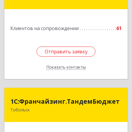
Здание № 83, оф.3
Подробнее
Клиентов на сопровождении
61
Отправить заявку
Отправить заявку
Показать контакты
Назад
1С:Франчайзинг.ТандемБюджет
1С:Франчайзинг.ТандемБюджет
Тобольск
Подробнее