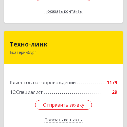
Показать контакты
Назад
Техно-линк
Техно-линк
Екатеринбург
620000, Свердловская обл, Екатеринбург г,
Основинская ул, строение 10, оф.1116
Подробнее
Клиентов на сопровождении
1179
1С:Специалист
29
Отправить заявку
Отправить заявку
Показать контакты
Назад