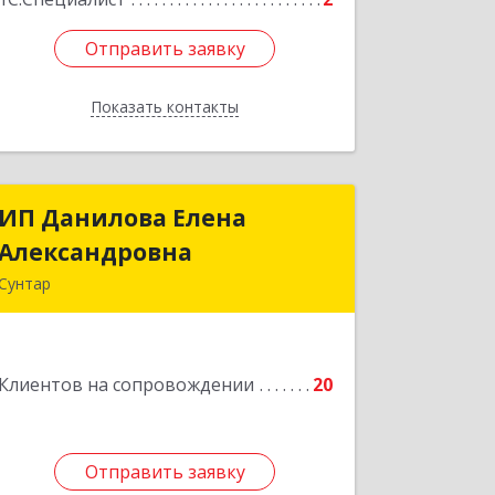
Отправить заявку
Отправить заявку
Показать контакты
Назад
ИП Данилова Елена
ИП Данилова Елена
Александровна
Александровна
Сунтар
Подробнее
Клиентов на сопровождении
20
Отправить заявку
Отправить заявку