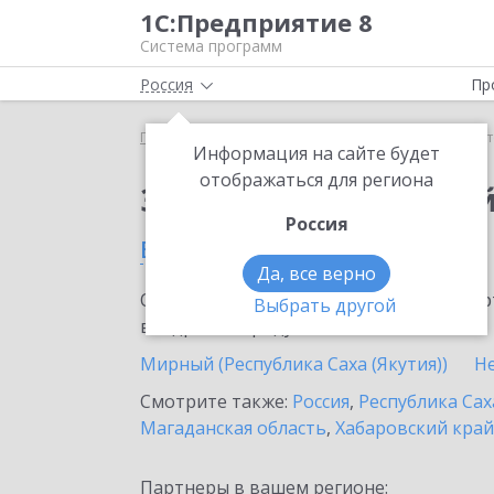
1С:Предприятие 8
Система программ
Россия
Пр
Главная
Тарифы ИТС
Старт Ритейл
Старт Рит
Информация на сайте будет
отображаться для региона
Заказать Старт Рите
Россия
в Якутске
Да, все верно
Ознакомьтесь с информационными карт
Выбрать другой
внедрение продукта.
Мирный (Республика Саха (Якутия))
Н
Смотрите также:
Россия
,
Республика Сах
Магаданская область
,
Хабаровский край
Партнеры в вашем регионе: