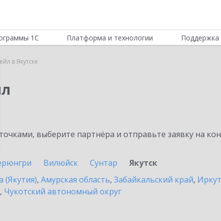
ограммы 1С
Платформа и технологии
Поддержка 
ейл в Якутске
йл
очками, выберите партнёра и отправьте заявку на ко
ерюнгри
Вилюйск
Сунтар
Якутск
а (Якутия)
,
Амурская область
,
Забайкальский край
,
Иркут
,
Чукотский автономный округ