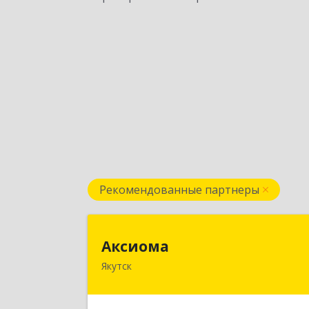
Рекомендованные партнеры
Аксиом
Аксиома
Якутск
677000, Саха /Якутия/ Респ, Якутск г
Чиряева ул, дом № 1, кв.1