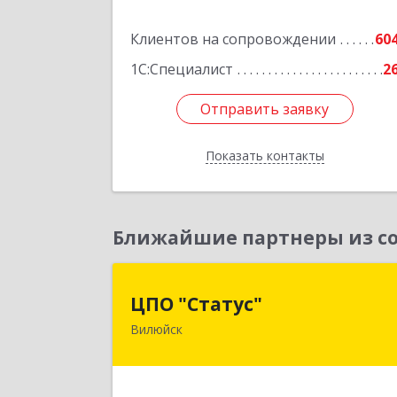
Подробне
Клиентов на сопровождении
60
1С:Специалист
2
Отправить заявку
Отправить заявку
Показать контакты
Назад
Ближайшие партнеры из со
ЦПО "Статус
ЦПО "Статус"
Вилюйск
677000, Саха /Якутия/ Респ, Якутск г
Ленина пр-кт, дом № 1, оф.42