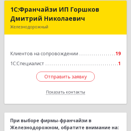
1С:Франчайзи ИП Горшков
1С:Франчайзи ИП Горшков
Дмитрий Николаевич
Дмитрий Николаевич
Железнодорожный
143980, Московская обл, Железнодорожный г,
Пролетарская ул, дом № 10, кв.25
Клиентов на сопровождении
19
Подробнее
1С:Специалист
1
Отправить заявку
Отправить заявку
Показать контакты
Назад
При выборе фирмы-франчайзи в
Железнодорожном, обратите внимание на: