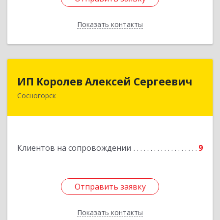
Показать контакты
Назад
ИП Королев Алексей Сергеевич
ИП Королев Алексей Сергеевич
Сосногорск
169500, Коми Респ, Сосногорск г, Советская ул,
дом № 30, кв.12
Подробнее
Клиентов на сопровождении
9
Отправить заявку
Отправить заявку
Показать контакты
Назад