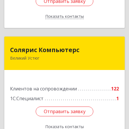
Отправить заявку
Отправить заявку
Показать контакты
Назад
Солярис Компьютерс
Солярис Компьютерс
Великий Устюг
162390, Вологодская обл, Великий Устюг г,
Виноградова ул, дом № 87
Подробнее
Клиентов на сопровождении
122
1С:Специалист
1
Отправить заявку
Отправить заявку
Показать контакты
Назад