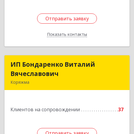
Отправить заявку
Отправить заявку
Показать контакты
Назад
ИП Бондаренко Виталий
ИП Бондаренко Виталий
Вячеславович
Вячеславович
Коряжма
165650, Архангельская обл, Коряжма г,
Набережная им Н.Островского ул, дом № 38
Клиентов на сопровождении
37
Подробнее
Отправить заявку
Отправить заявку