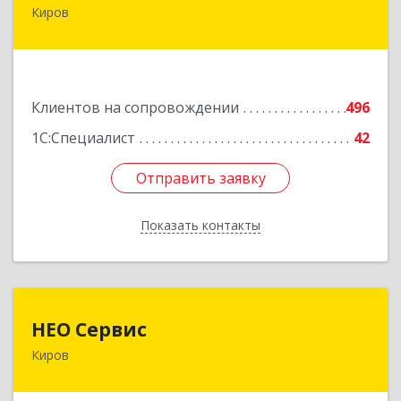
Киров
610017, Кировская обл, Киров г, Горького ул,
дом № 17
Подробнее
Клиентов на сопровождении
496
1С:Специалист
42
Отправить заявку
Отправить заявку
Показать контакты
Назад
НЕО Сервис
НЕО Сервис
Киров
610045, Кировская обл, Киров г, Ульяновская
ул, дом № 36