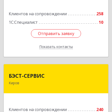
Подробнее
Клиентов на сопровождении
258
1С:Специалист
10
Отправить заявку
Отправить заявку
Показать контакты
Назад
БЭСТ-СЕРВИС
БЭСТ-СЕРВИС
Киров
610045, Кировская обл, Киров г, Дмитрия
Козулева ул, дом № 2, корпус 1
Подробнее
Клиентов на сопровождении
240