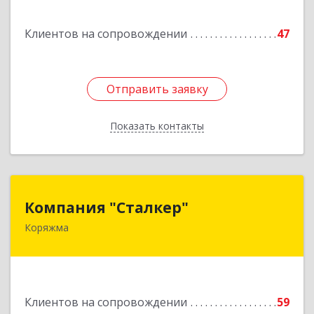
Подробнее
Клиентов на сопровождении
47
Отправить заявку
Отправить заявку
Показать контакты
Назад
Компания "Сталкер"
Компания "Сталкер"
Коряжма
165651, Архангельская обл, Коряжма г,
Архангельская ул, дом № 14
Подробнее
Клиентов на сопровождении
59