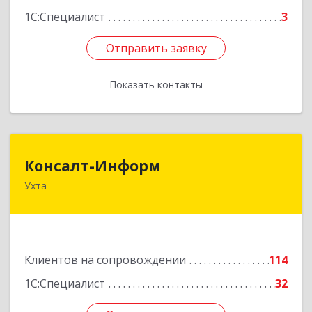
1С:Специалист
3
Отправить заявку
Отправить заявку
Показать контакты
Назад
Консалт-Информ
Консалт-Информ
Ухта
169300, Коми Респ, Ухта г, Строителей пр-д 1, 2
под.,6 этаж
Подробнее
Клиентов на сопровождении
114
1С:Специалист
32