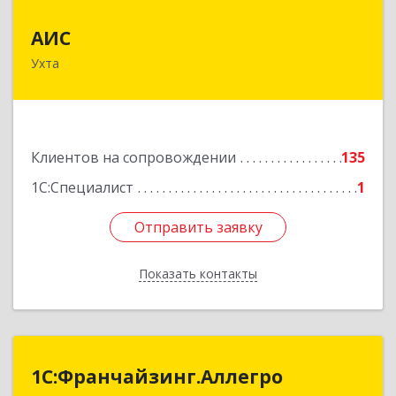
АИС
АИС
Ухта
169310, Коми Респ, Ухта г, Первомайская ул.,
дом № 35А
Подробнее
Клиентов на сопровождении
135
1С:Специалист
1
Отправить заявку
Отправить заявку
Показать контакты
Назад
1С:Франчайзинг.Аллегро
1С:Франчайзинг.Аллегро