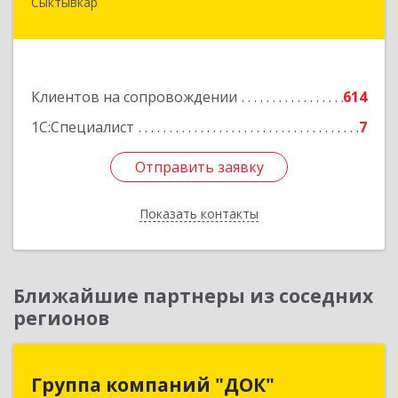
Сыктывкар
167004, Коми Респ, Сыктывкар г, Первомайская
ул, дом № 149
Подробнее
Клиентов на сопровождении
614
1С:Специалист
7
Отправить заявку
Отправить заявку
Показать контакты
Назад
Ближайшие партнеры из соседних
регионов
Группа компаний "ДОК"
Группа компаний "ДОК"