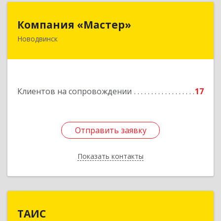
Компания «Мастер»
Компания «Мастер»
Новодвинск
164902, Архангельская обл, Новодвинск г,
Космонавтов ул, дом № 6, пом.1
Подробнее
Клиентов на сопровождении
17
Отправить заявку
Отправить заявку
Показать контакты
Назад
ТАИС
ТАИС