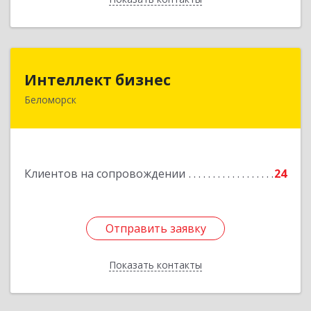
Интеллект бизнес
Интеллект бизнес
Беломорск
г. Беломорск, Портовое шоссе, д.1
Подробнее
Клиентов на сопровождении
24
Отправить заявку
Отправить заявку
Показать контакты
Назад