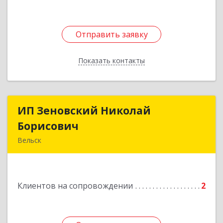
Отправить заявку
Отправить заявку
Показать контакты
Назад
ИП Зеновский Николай
ИП Зеновский Николай
Борисович
Борисович
Вельск
165150, Архангельская обл, Вельский р-н,
Лукинская д, Надежды ул, дом № 6
Клиентов на сопровождении
2
Подробнее