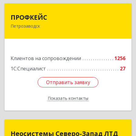
ПРОФКЕЙС
ПРОФКЕЙС
Петрозаводск
185035, Карелия Респ, Петрозаводск г, Красная
ул, дом № 10
Подробнее
Клиентов на сопровождении
1256
1С:Специалист
27
Отправить заявку
Отправить заявку
Показать контакты
Назад
Неосистемы Северо-Запад ЛТД
Неосистемы Северо-Запад ЛТД