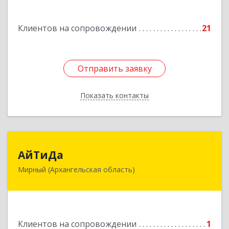
Подробнее
Клиентов на сопровождении
21
Отправить заявку
Отправить заявку
Показать контакты
Назад
АйТиДа
АйТиДа
Мирный (Архангельская область)
164170, Архангельская обл, Мирный г,
Космонавтов ул, дом № 12, оф.55
Подробнее
Клиентов на сопровождении
1