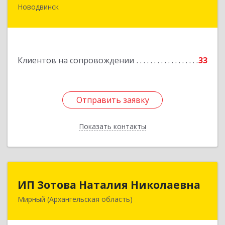
Новодвинск
164902, Архангельская обл, Новодвинск г,
Димитрова ул, дом № 4а
Подробнее
Клиентов на сопровождении
33
Отправить заявку
Отправить заявку
Показать контакты
Назад
ИП Зотова Наталия Николаевна
ИП Зотова Наталия Николаевна
Мирный (Архангельская область)
164170, г.Мирный, Архангельской обл.,
ул.Советская, д.8, кв.80