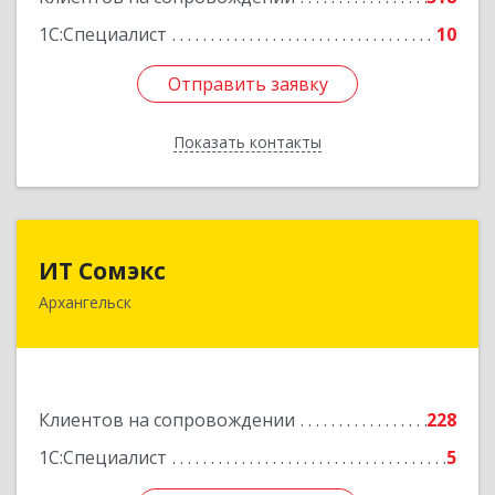
1С:Специалист
10
Отправить заявку
Отправить заявку
Показать контакты
Назад
ИТ Сомэкс
ИТ Сомэкс
Архангельск
163001, Архангельская обл, Архангельск г,
Советских Космонавтов пр-кт, дом № 176,
оф.13
Подробнее
Клиентов на сопровождении
228
1С:Специалист
5