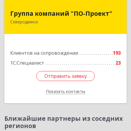
Группа компаний "ПО-Проект"
Группа компаний "ПО-Проект"
Северодвинск
164500, Архангельская обл, Северодвинск г,
Бойчука ул, дом № 3, оф.401
Подробнее
Клиентов на сопровождении
193
1С:Специалист
23
Отправить заявку
Отправить заявку
Показать контакты
Назад
Ближайшие партнеры из соседних
регионов