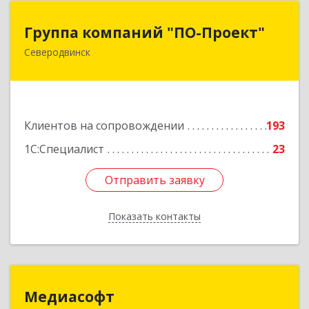
Группа компаний "ПО-Проект"
Группа компаний "ПО-Проект"
Северодвинск
164500, Архангельская обл, Северодвинск г,
Бойчука ул, дом № 3, оф.401
Подробнее
Клиентов на сопровождении
193
1С:Специалист
23
Отправить заявку
Отправить заявку
Показать контакты
Назад
Медиасофт
Медиасофт