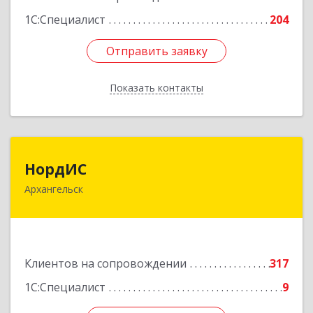
1С:Специалист
204
Отправить заявку
Отправить заявку
Показать контакты
Назад
НордИС
НордИС
Архангельск
163071, Архангельская обл, Архангельск г,
Гайдара ул, дом № 55, оф.18
Подробнее
Клиентов на сопровождении
317
1С:Специалист
9