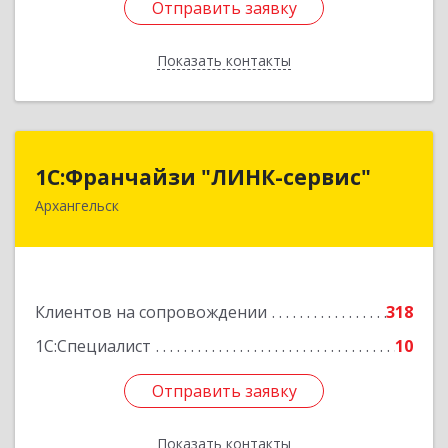
Отправить заявку
Отправить заявку
Показать контакты
Назад
1С:Франчайзи "ЛИНК-сервис"
1С:Франчайзи "ЛИНК-сервис"
Архангельск
163000, Архангельская обл, Архангельск г,
Ленина пл., дом № 4, оф.1810 (18 этаж)
Подробнее
Клиентов на сопровождении
318
1С:Специалист
10
Отправить заявку
Отправить заявку
Показать контакты
Назад