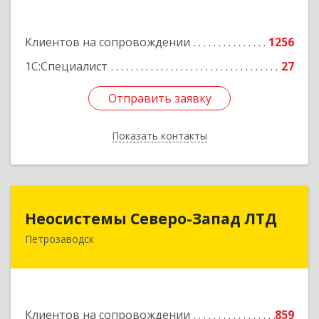
Подробнее
Клиентов на сопровождении
1256
1С:Специалист
27
Отправить заявку
Отправить заявку
Показать контакты
Назад
Неосистемы Северо-Запад ЛТД
Неосистемы Северо-Запад ЛТД
Петрозаводск
185001, Карелия Респ, Петрозаводск г,
Первомайский (Первомайский р-н) пр-кт, дом
№ 54, пом.27
Подробнее
Клиентов на сопровождении
859