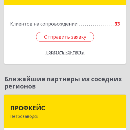
Димитрова ул, дом № 4а
Подробнее
Клиентов на сопровождении
33
Отправить заявку
Отправить заявку
Показать контакты
Назад
Ближайшие партнеры из соседних
регионов
ПРОФКЕЙС
ПРОФКЕЙС
Петрозаводск
185035, Карелия Респ, Петрозаводск г, Красная
ул, дом № 10