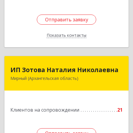
Отправить заявку
Отправить заявку
Показать контакты
Назад
ИП Зотова Наталия Николаевна
ИП Зотова Наталия Николаевна
Мирный (Архангельская область)
164170, г.Мирный, Архангельской обл.,
ул.Советская, д.8, кв.80
Подробнее
Клиентов на сопровождении
21