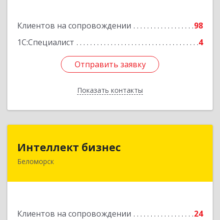
Подробнее
Клиентов на сопровождении
98
1С:Специалист
4
Отправить заявку
Отправить заявку
Показать контакты
Назад
Интеллект бизнес
Интеллект бизнес
Беломорск
г. Беломорск, Портовое шоссе, д.1
Подробнее
Клиентов на сопровождении
24