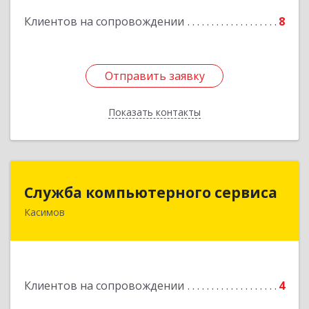
Клиентов на сопровождении
8
Подробнее
Отправить заявку
Отправить заявку
Показать контакты
Назад
Служба компьютерного сервиса
Служба компьютерного сервиса
Касимов
391300, Рязанская обл., г.Касимов, ул.Советская
136
Подробнее
Клиентов на сопровождении
4