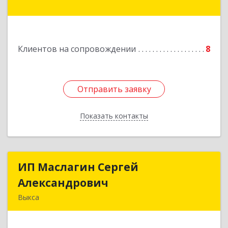
Подробнее
Клиентов на сопровождении
8
Отправить заявку
Отправить заявку
Показать контакты
Назад
ИП Маслагин Сергей
ИП Маслагин Сергей
Александрович
Александрович
Выкса
607060, Нижегородская обл, , Выкса г, Красная
пл., 16/61