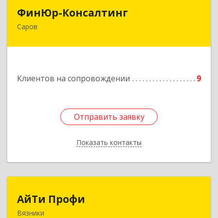
ФинЮр-Консалтинг
ФинЮр-Консалтинг
Саров
607190, Нижегородская обл, Саров г,
Куйбышева ул, дом № 11
Подробнее
Клиентов на сопровождении
9
Отправить заявку
Отправить заявку
Показать контакты
Назад
АйТи Профи
АйТи Профи
Вязники