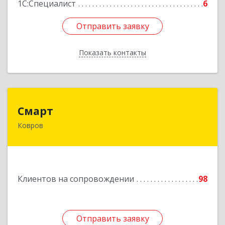
1С:Специалист
6
Отправить заявку
Отправить заявку
Показать контакты
Назад
Смарт
Смарт
Ковров
601900, Владимирская обл, Ковров г, Труда ул,
дом № 4, строение 99, оф.42
Подробнее
Клиентов на сопровождении
98
Отправить заявку
Отправить заявку