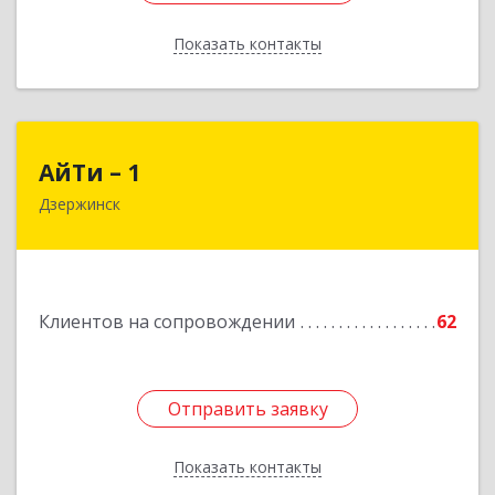
Показать контакты
Назад
АйТи – 1
АйТи – 1
Дзержинск
606015, Нижегородская обл, Дзержинск г,
Ленина пр-кт, дом № 8, кв.20
Подробнее
Клиентов на сопровождении
62
Отправить заявку
Отправить заявку
Показать контакты
Назад