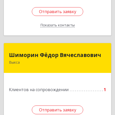
Отправить заявку
Отправить заявку
Показать контакты
Назад
Шиморин Фёдор Вячеславович
Шиморин Фёдор Вячеславович
Выкса
Подробнее
Клиентов на сопровождении
1
Отправить заявку
Отправить заявку