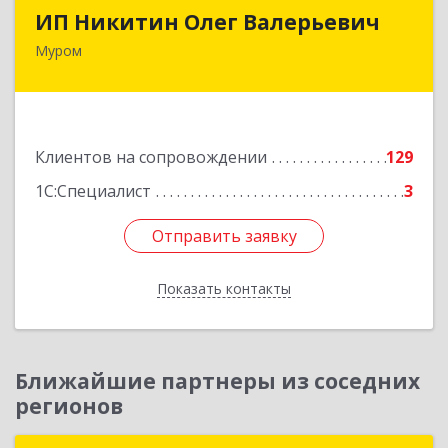
ИП Никитин Олег Валерьевич
ИП Никитин Олег Валерьевич
Муром
602267, Владимирская обл, Муром г,
Коммунистическая ул., дом № 36
Подробнее
Клиентов на сопровождении
129
1С:Специалист
3
Отправить заявку
Отправить заявку
Показать контакты
Назад
Ближайшие партнеры из соседних
регионов