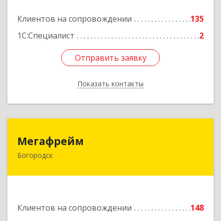
Подробнее
Клиентов на сопровождении
135
1С:Специалист
2
Отправить заявку
Отправить заявку
Показать контакты
Назад
Мегафрейм
Мегафрейм
Богородск
607600, Нижегородская обл, Богородск г,
Ленина ул, дом № 123, этаж 4, пом. 5
Подробнее
Клиентов на сопровождении
148