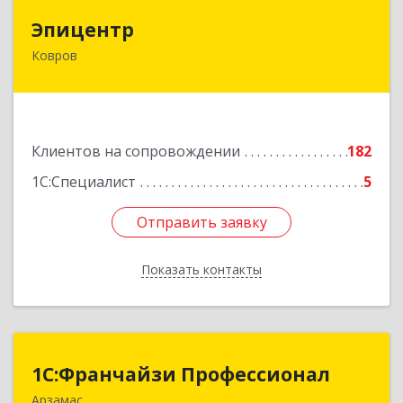
Эпицентр
Эпицентр
Ковров
601900, Владимирская обл, Ковров г, Барсукова
ул, дом № 17
Подробнее
Клиентов на сопровождении
182
1С:Специалист
5
Отправить заявку
Отправить заявку
Показать контакты
Назад
1С:Франчайзи Профессионал
1С:Франчайзи Профессионал
Арзамас