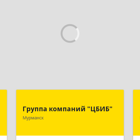
й
Группа компаний "ЦБИБ"
"
Группа компаний "ЦБИБ"
183010, Мурманская обл, Мурманск г,
Мурманск
Кирова пр-кт, дом № 17
,
0
Подробнее