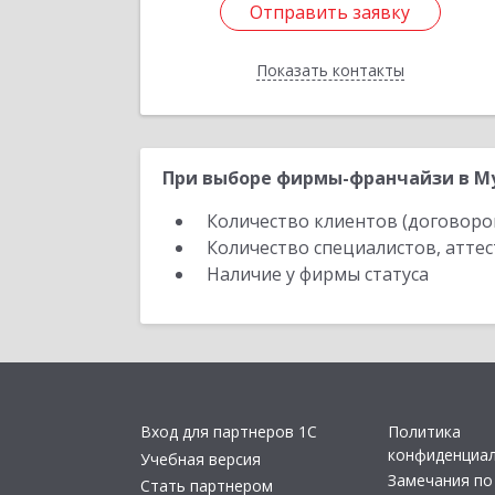
Отправить заявку
Отправить заявку
Показать контакты
Назад
При выборе фирмы-франчайзи в Му
Количество клиентов (договоро
Количество специалистов, атте
Наличие у фирмы статуса
Вход для партнеров 1С
Политика
конфиденциа
Учебная версия
Замечания по
Стать партнером