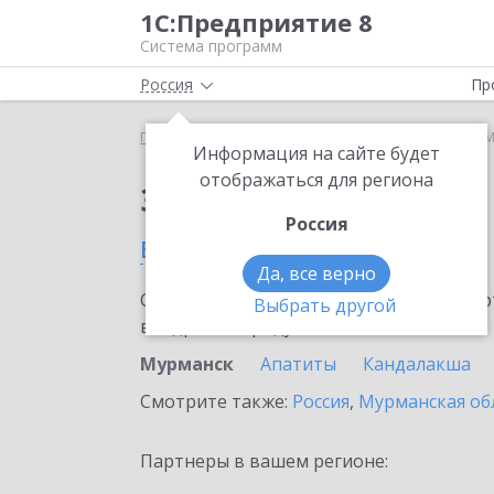
1С:Предприятие 8
Система программ
Россия
Пр
Главная
Сервисы ИТС
Smartway
Smartway в 
Информация на сайте будет
отображаться для региона
Заказать Smartway
Россия
в Мурманске
Да, все верно
Ознакомьтесь с информационными карт
Выбрать другой
внедрение продукта.
Мурманск
Апатиты
Кандалакша
Смотрите также:
Россия
,
Мурманская об
Партнеры в вашем регионе: