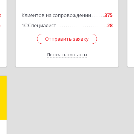
е
8
Клиентов на сопровождении
375
5
1С:Специалист
28
Отправить заявку
Отправить заявку
Показать контакты
Назад
"
,
9
е