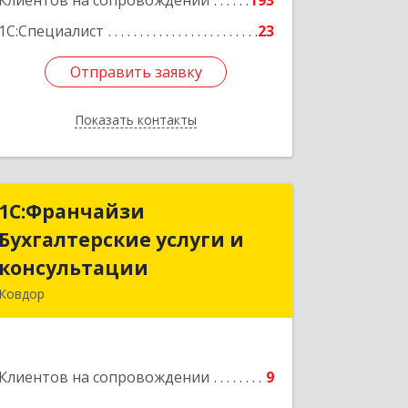
Клиентов на сопровождении
193
1С:Специалист
23
Отправить заявку
Отправить заявку
Показать контакты
Назад
1С:Франчайзи
1С:Франчайзи
Бухгалтерские услуги и
Бухгалтерские услуги и
консультации
консультации
Ковдор
Подробнее
Клиентов на сопровождении
9