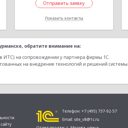
Отправить заявку
Отправить заявку
Показать контакты
Назад
рманске, обратите внимание на:
в ИТС) на сопровождении у партнера фирмы 1С.
стованных на внедрение технологий и решений системы
Телефон:
+7 (495) 737-92-57
льности
Email:
site_v8@1c.ru
 сайту
Отдел продаж:
г. Москва
,
улица