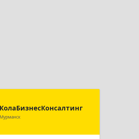
КолаБизнесКонсалтинг
КолаБизнесКонсалтинг
183074, Мурманская обл, Мурманск г,
Мурманск
Полярный Круг ул, дом № 3
Подробнее