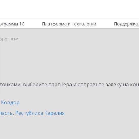
ограммы 1С
Платформа и технологии
Поддержка 
Мурманске
очками, выберите партнёра и отправьте заявку на ко
Ковдор
ласть
,
Республика Карелия