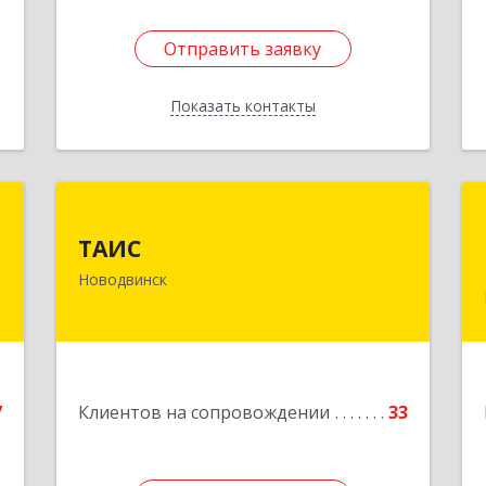
Отправить заявку
Отправить заявку
Показать контакты
Назад
»
ТАИС
ТАИС
,
164902, Архангельская обл,
Новодвинск
м
Новодвинск г, Димитрова ул, дом №
1
4а
е
Подробнее
7
Клиентов на сопровождении
33