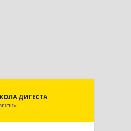
КОЛА ДИГЕСТА
КОЛА ДИГЕСТА
184209, Мурманская обл, Апатиты г,
Апатиты
Космонавтов ул, дом № 17
Подробнее