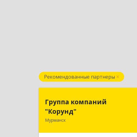
Рекомендованные партнеры
Группа компани
Группа компаний
"Корунд
"Корунд"
Мурманск
183025, Мурманская обл, Мурманск г
Тарана ул, дом № 1