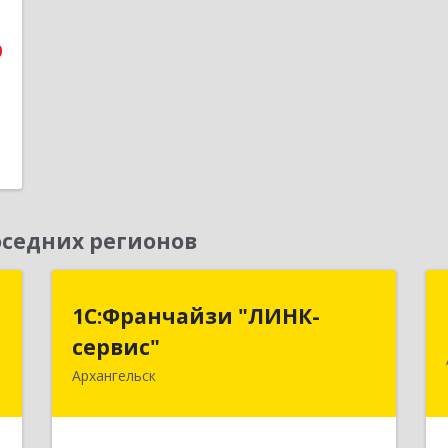
1
0
седних регионов
С
1С:Франчайзи "ЛИНК-
1С:Франчайзи "ЛИНК-
сервис"
сервис"
,
,
Архангельск
163000, Архангельская обл,
8
Архангельск г, Ленина пл., дом № 4,
оф.1810 (18 этаж)
е