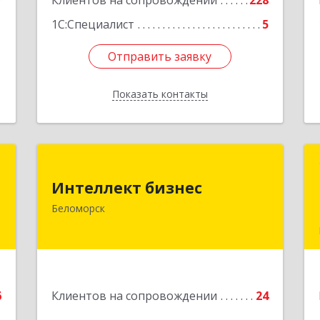
7
Клиентов на сопровождении
228
1
1С:Специалист
5
Отправить заявку
Отправить заявку
Показать контакты
Назад
й
Интеллект бизнес
ч
Интеллект бизнес
г. Беломорск, Портовое шоссе, д.1
Беломорск
Подробнее
е
6
Клиентов на сопровождении
24