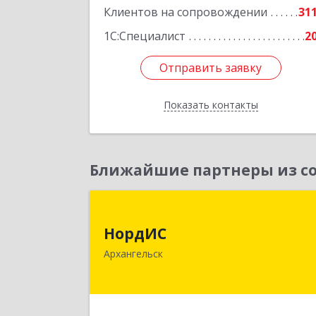
Клиентов на сопровождении
31
1С:Специалист
2
Отправить заявку
Отправить заявку
Показать контакты
Назад
Ближайшие партнеры из со
НордИ
НордИС
163071, Архангельская обл
Архангельск
Архангельск г, Гайдара ул, дом № 55
оф.1
Подробне