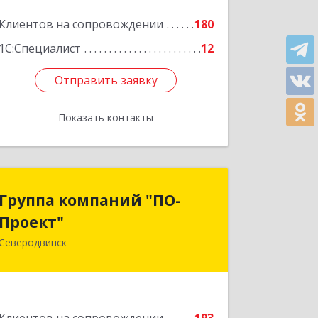
Клиентов на сопровождении
180
1С:Специалист
12
Отправить заявку
Отправить заявку
Показать контакты
Назад
Группа компаний "ПО-
Группа компаний "ПО-
Проект"
Проект"
Северодвинск
164500, Архангельская обл,
Северодвинск г, Бойчука ул, дом № 3,
оф.401
Подробнее