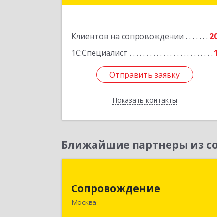
Подробне
Клиентов на сопровождении
2
1С:Специалист
Отправить заявку
Отправить заявку
Показать контакты
Назад
Ближайшие партнеры из со
Сопровождени
Сопровождение
117198, Москва г, Саморы Машела ул
Москва
дом № 8, корпус 1, кв.23