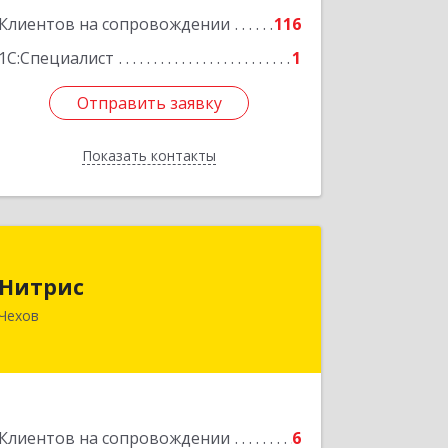
Клиентов на сопровождении
116
1С:Специалист
1
Отправить заявку
Отправить заявку
Показать контакты
Назад
Нитрис
Нитрис
142350, Московская обл, Чехов м.о.,
Чехов
Столбовая пгт, Серпуховская ул, дом
№ 23
Подробнее
Клиентов на сопровождении
6