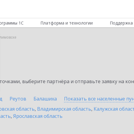
ограммы 1С
Платформа и технологии
Поддержка 
Климовске
очками, выберите партнёра и отправьте заявку на ко
д
Реутов
Балашиха
Показать все населенные
пу
овская область
,
Владимирская область
,
Калужская облас
ласть
,
Ярославская область