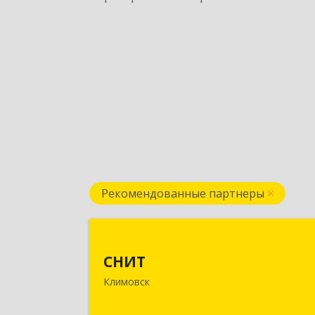
Рекомендованные партнеры
СНИ
СНИТ
142180, Московская обл, Климовск г
Климовск
Советская ул, дом № 1