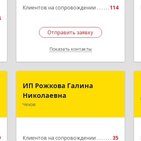
е
Подробнее
1
Клиентов на сопровождении
114
4
Отправить заявку
Отправить заявку
Показать контакты
Назад
T
ИП Рожкова Галина
ИП Рожкова Галина
Николаевна
Николаевна
о
8
Чехов
142306, Московская обл, Чеховский р-
н, Чехов г, Лопасненская ул, дом № 7,
е
кв.99
Подробнее
9
Клиентов на сопровождении
35