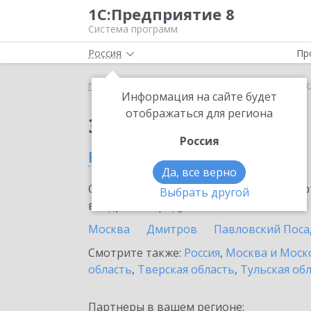
1С:Предприятие 8
Система программ
Россия
Пр
Главная
Сервисы ИТС
Smartway
Smartway в 
Информация на сайте будет
отображаться для региона
Заказать Smartway
Россия
в Климовске
Да, все верно
Ознакомьтесь с информационными карт
Выбрать другой
внедрение продукта.
Москва
Дмитров
Павловский Поса
Смотрите также:
Россия
,
Москва и Моск
область
,
Тверская область
,
Тульская об
Партнеры в вашем регионе: