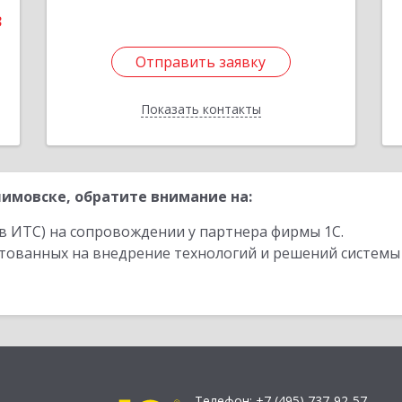
3
Отправить заявку
Отправить заявку
Показать контакты
Назад
имовске, обратите внимание на:
в ИТС) на сопровождении у партнера фирмы 1С.
стованных на внедрение технологий и решений системы
Телефон:
+7 (495) 737-92-57