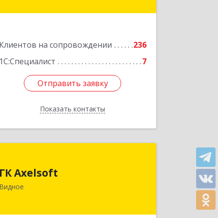
пом.116
Подробнее
Клиентов на сопровождении
236
1С:Специалист
7
Отправить заявку
Отправить заявку
Показать контакты
Назад
ГК Axelsoft
ГК Axelsoft
142701, Московская обл, Ленинский р-
Видное
н, Видное г, Ольховая ул, дом № 2,
оф.364