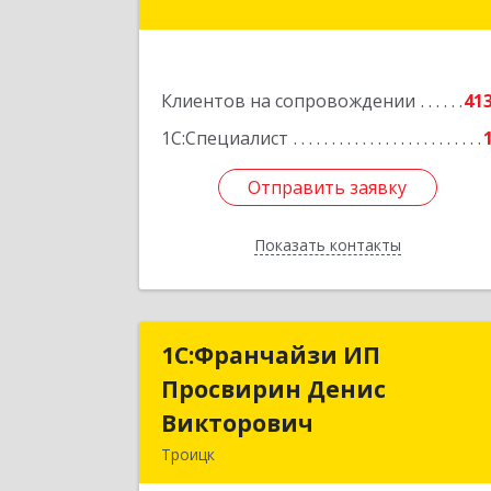
Подробне
Клиентов на сопровождении
41
1С:Специалист
Отправить заявку
Отправить заявку
Показать контакты
Назад
1C:Франчайзи ИП
1C:Франчайзи И
Просвирин Денис
Просвирин Дени
Викторович
Викторови
Троицк
108842, Москва г, вн.тер.г. городско