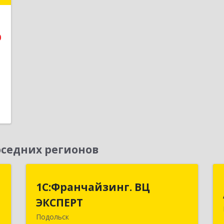
е
0
1
седних регионов
е
1С:Франчайзинг. ВЦ
1С:Франчайзинг. ВЦ
ЭКСПЕРТ
ЭКСПЕРТ
,
3
Подольск
142100, Московская обл, г.о.