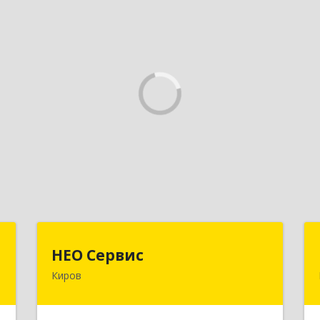
"
НЕО Сервис
НЕО Сервис
Киров
,
610045, Кировская обл, Киров г,
7
Ульяновская ул, дом № 36