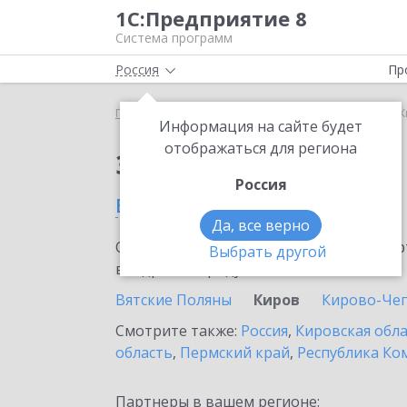
1С:Предприятие 8
Система программ
Россия
Пр
Главная
Сервисы ИТС
Smartway
Smartway в 
Информация на сайте будет
отображаться для региона
Заказать Smartway
Россия
в Кирове
Да, все верно
Ознакомьтесь с информационными карт
Выбрать другой
внедрение продукта.
Вятские Поляны
Киров
Кирово-Че
Смотрите также:
Россия
,
Кировская обл
область
,
Пермский край
,
Республика Ко
Партнеры в вашем регионе: