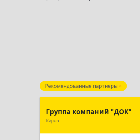
Рекомендованные партнеры
Группа компаний "ДОК
Группа компаний "ДОК"
Киров
610017, Кировская обл, Киров г
Горького ул, дом № 1