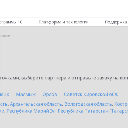
ограммы 1С
Платформа и технологии
Поддержка 
Кирове
очками, выберите партнёра и отправьте заявку на ко
пецк
Малмыж
Орлов
Советск Кировской обл.
асть
,
Архангельская область
,
Вологодская область
,
Костр
ми
,
Республика Марий Эл
,
Республика Татарстан (Татарс