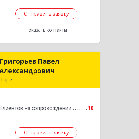
Отправить заявку
Отправить заявку
Показать контакты
Назад
Григорьев Павел
Григорьев Павел
Александрович
Александрович
Шарья
157505, Костромская область, город
Шарья, улица Краснухина, дом 6.
Клиентов на сопровождении
10
Подробнее
Отправить заявку
Отправить заявку