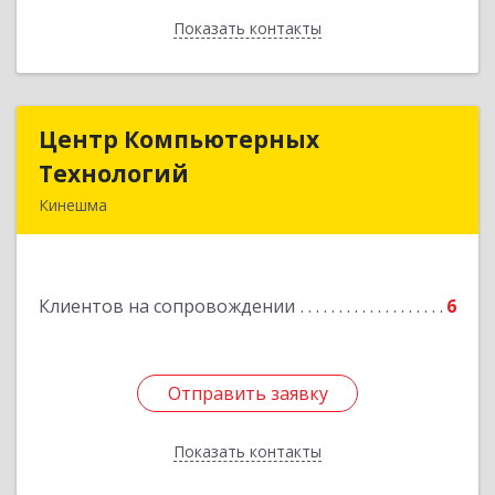
Показать контакты
Назад
Центр Компьютерных
Центр Компьютерных
Технологий
Технологий
Кинешма
155800, Ивановская обл, Кинешма г, Вичугская
ул, дом № 106
Клиентов на сопровождении
6
Подробнее
Отправить заявку
Отправить заявку
Показать контакты
Назад