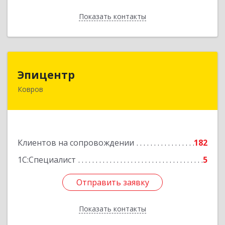
Показать контакты
Назад
Эпицентр
Эпицентр
Ковров
601900, Владимирская обл, Ковров г, Барсукова
ул, дом № 17
Подробнее
Клиентов на сопровождении
182
1С:Специалист
5
Отправить заявку
Отправить заявку
Показать контакты
Назад