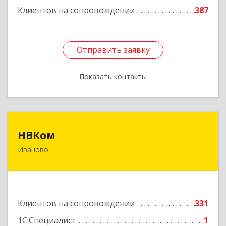
Клиентов на сопровождении
387
Отправить заявку
Отправить заявку
Показать контакты
Назад
НВКом
НВКом
Иваново
153000, Ивановская обл, Иваново г, Аптечный
пер, дом № 11, оф.8
Подробнее
Клиентов на сопровождении
331
1С:Специалист
1