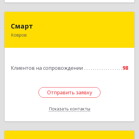
Смарт
Смарт
Ковров
601900, Владимирская обл, Ковров г, Труда ул,
дом № 4, строение 99, оф.42
Подробнее
Клиентов на сопровождении
98
Отправить заявку
Отправить заявку
Показать контакты
Назад