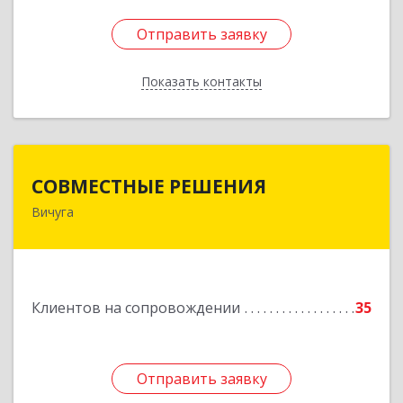
Отправить заявку
Отправить заявку
Показать контакты
Назад
СОВМЕСТНЫЕ РЕШЕНИЯ
СОВМЕСТНЫЕ РЕШЕНИЯ
Вичуга
155331, Ивановская обл, Вичугский р-н, Вичуга
г, Большая Пролетарская ул, дом № 16
Подробнее
Клиентов на сопровождении
35
Отправить заявку
Отправить заявку