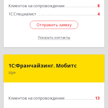
Клиентов на сопровождении
8
Подробнее
1С:Специалист
4
Отправить заявку
Отправить заявку
Показать контакты
Назад
1С:Франчайзинг. Мобитс
1С:Франчайзинг. Мобитс
Шуя
Подробнее
Клиентов на сопровождении
13