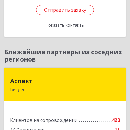
Отправить заявку
Отправить заявку
Показать контакты
Назад
Ближайшие партнеры из соседних
регионов
Аспект
Аспект
Вичуга
155331, Ивановская обл, Вичугский р-н, Вичуга
г, 50 лет Октября ул, дом № 6, этаж 2, пом.9
Подробнее
Клиентов на сопровождении
428