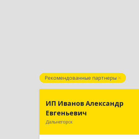
Рекомендованные партнеры
ИП Иванов Александ
ИП Иванов Александр
Евгеньеви
Евгеньевич
Дальнегорск
692446, Приморский край
Дальнегорск г, Инженерная ул, дом 
28, кв.