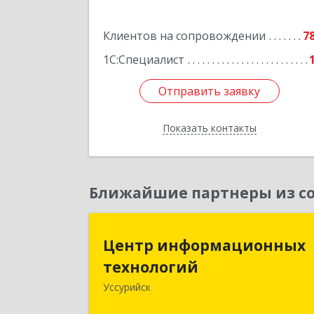
Подробне
Клиентов на сопровождении
7
1С:Специалист
Отправить заявку
Отправить заявку
Показать контакты
Назад
Ближайшие партнеры из со
Центр информационны
Центр информационных
технологи
технологий
Уссурийск
692512, Приморский край, Уссурийс
г, Пушкина ул, дом № 1, пом.