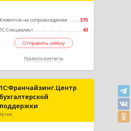
Подробнее
Клиентов на сопровождении
575
1С:Специалист
43
Отправить заявку
Отправить заявку
Показать контакты
Назад
1С:Франчайзинг.Центр
1С:Франчайзинг.Центр
бухгалтерской
бухгалтерской
поддержки
поддержки
Артем
692760, Приморский край, Артем г,
Фрунзе ул, дом № 54А, каб.21