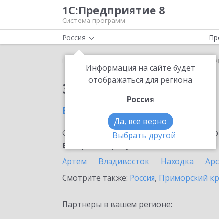
1С:Предприятие 8
Система программ
Россия
Пр
Главная
Сервисы ИТС
Smartway
Smartway в 
Информация на сайте будет
отображаться для региона
Заказать Smartway
Россия
в Дальнегорске
Да, все верно
Ознакомьтесь с информационными карт
Выбрать другой
внедрение продукта.
Артем
Владивосток
Находка
Ар
Смотрите также:
Россия
,
Приморский к
Партнеры в вашем регионе: