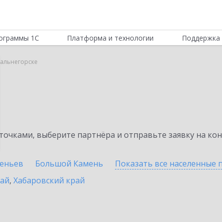
ограммы 1С
Платформа и технологии
Поддержка 
Дальнегорске
очками, выберите партнёра и отправьте заявку на ко
сеньев
Большой Камень
Показать все населенные
рай
,
Хабаровский край