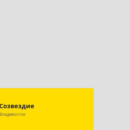
Созвездие
Созвездие
690069, Приморский край,
Владивосток
Владивосток г, Тухачевского ул, дом
№ 62, кв.94