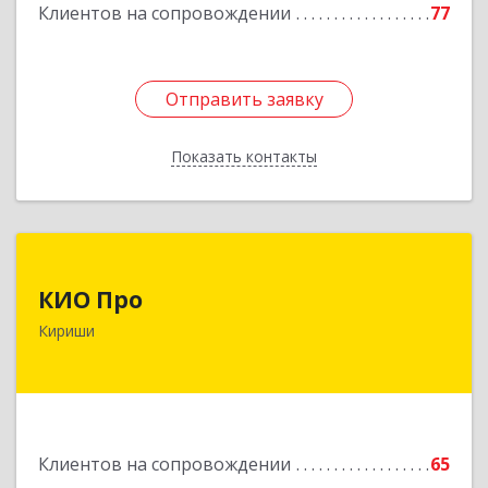
Клиентов на сопровождении
77
Отправить заявку
Отправить заявку
Показать контакты
Назад
КИО Про
КИО Про
187110, Ленинградская обл, м.р-н Киришский,
Кириши
г.п. Киришское, Кириши г, Ленина пр-кт, дом №
17, пом.5
Подробнее
Клиентов на сопровождении
65