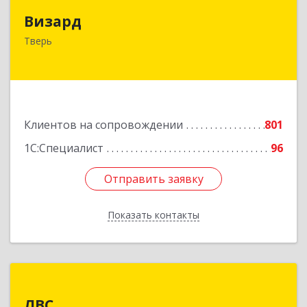
Визард
Визард
170006, Тверская обл, Тверь г, Учительская ул,
Тверь
дом № 59, оф.110
Подробнее
Клиентов на сопровождении
801
1С:Специалист
96
Отправить заявку
Отправить заявку
Показать контакты
Назад
ЛВС
ЛВС