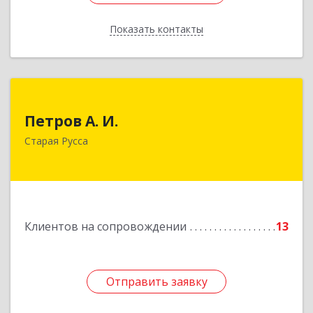
Показать контакты
Назад
Петров А. И.
Петров А. И.
Старая Русса, пер.Волотовский, д.23
Старая Русса
Подробнее
Клиентов на сопровождении
13
Отправить заявку
Отправить заявку