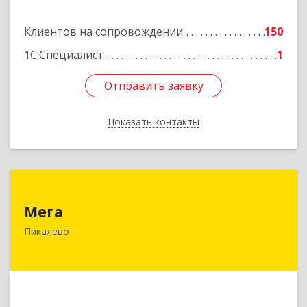
Клиентов на сопровождении
150
Подробнее
1С:Специалист
1
Отправить заявку
Отправить заявку
Показать контакты
Назад
Мега
Мега
187600, Ленинградская обл, Пикалево г,
Пикалево
Заводская ул, дом № 10
Подробнее