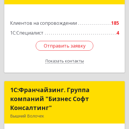
Подробнее
Клиентов на сопровождении
185
1С:Специалист
4
Отправить заявку
Отправить заявку
Показать контакты
Назад
1С:Франчайзинг. Группа
1С:Франчайзинг. Группа
компаний "Бизнес Софт
компаний "Бизнес Софт
Консалтинг"
Консалтинг"
Вышний Волочек
171157, Тверская обл, Вышний Волочек г,
Карла Либкнехта ул, дом № 24, кв.3