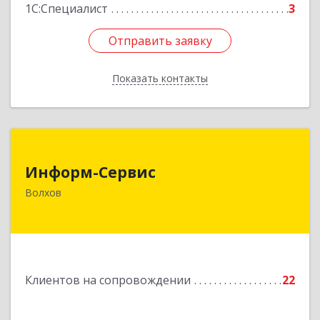
1С:Специалист
3
Отправить заявку
Отправить заявку
Показать контакты
Назад
Информ-Сервис
Информ-Сервис
187400, Ленинградская обл, Волхов г,
Волхов
Волховский пр-кт, дом № 7
Подробнее
Клиентов на сопровождении
22