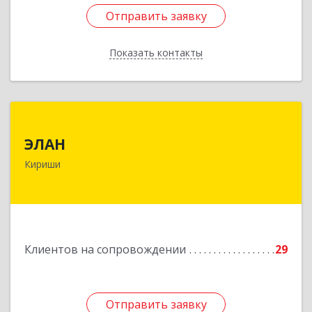
Отправить заявку
Отправить заявку
Показать контакты
Назад
ЭЛАН
ЭЛАН
187110, Ленинградская обл, Кириши г, Ленина
Кириши
пр-кт, дом № 45, оф.4-9
Подробнее
Клиентов на сопровождении
29
Отправить заявку
Отправить заявку