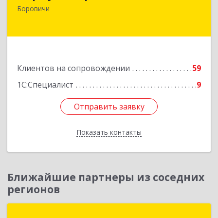
174411, Новгородская обл, Боровичский р-н,
Боровичи
Боровичи г, Международная ул, дом № 6
Подробнее
Клиентов на сопровождении
59
1С:Специалист
9
Отправить заявку
Отправить заявку
Показать контакты
Назад
Ближайшие партнеры из соседних
регионов