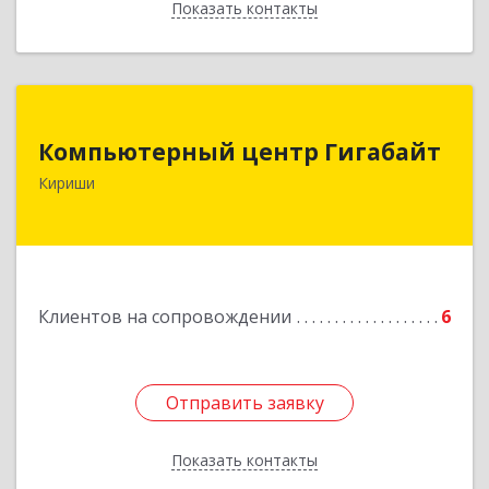
Показать контакты
Назад
Компьютерный центр Гигабайт
Компьютерный центр Гигабайт
187110, Ленинградская обл, Кириши г,
Кириши
Нефтехимиков ул, дом № 31
Подробнее
Клиентов на сопровождении
6
Отправить заявку
Отправить заявку
Показать контакты
Назад