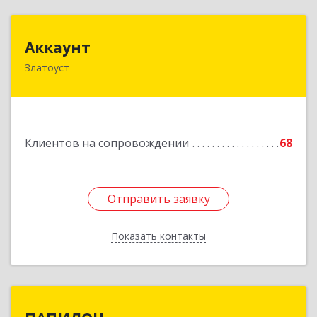
Аккаунт
Аккаунт
Златоуст
456200, Челябинская обл, Златоуст г, 40-летия
Победы ул, дом № 54, кв.8
Подробнее
Клиентов на сопровождении
68
Отправить заявку
Отправить заявку
Показать контакты
Назад
ПАПИЛОН