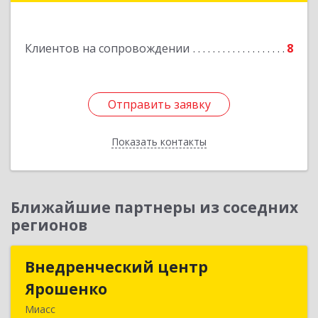
Подробнее
Клиентов на сопровождении
8
Отправить заявку
Отправить заявку
Показать контакты
Назад
Ближайшие партнеры из соседних
регионов
Внедренческий центр
Внедренческий центр
Ярошенко
Ярошенко
Миасс