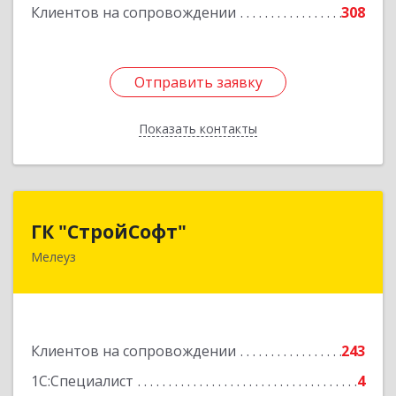
Подробнее
Клиентов на сопровождении
308
Отправить заявку
Отправить заявку
Показать контакты
Назад
ГК "СтройСофт"
ГК "СтройСофт"
Мелеуз
453852, Башкортостан Респ, Мелеуз г, Ленина
ул, дом № 160а, кв.4
Подробнее
Клиентов на сопровождении
243
1С:Специалист
4