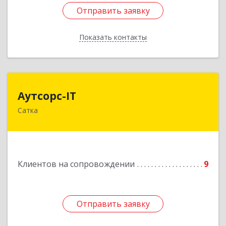
Отправить заявку
Отправить заявку
Показать контакты
Назад
Аутсорс-IT
Аутсорс-IT
Сатка
456910, Челябинская обл, Сатка г, Солнечная ул,
дом № 1, кв.9
Подробнее
Клиентов на сопровождении
9
Отправить заявку
Отправить заявку