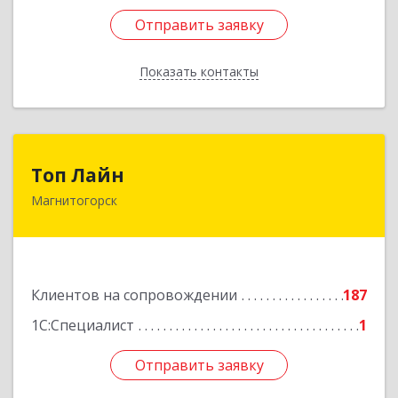
Отправить заявку
Отправить заявку
Показать контакты
Назад
Топ Лайн
Топ Лайн
Магнитогорск
454000, Челябинская обл, Магнитогорск г,
Галиуллина ул, дом № 11, А, кв.1
Подробнее
Клиентов на сопровождении
187
1С:Специалист
1
Отправить заявку
Отправить заявку