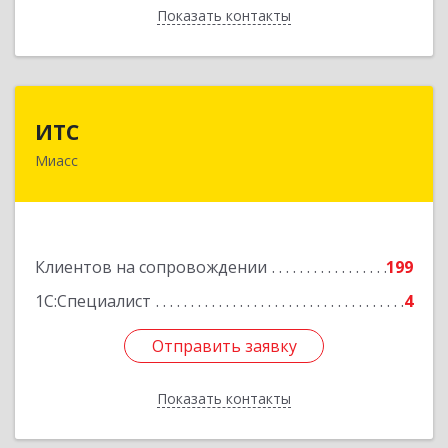
Показать контакты
Назад
ИТС
ИТС
Миасс
456300, Челябинская обл, Миасс г, Романенко
ул, дом № 50б
Подробнее
Клиентов на сопровождении
199
1С:Специалист
4
Отправить заявку
Отправить заявку
Показать контакты
Назад