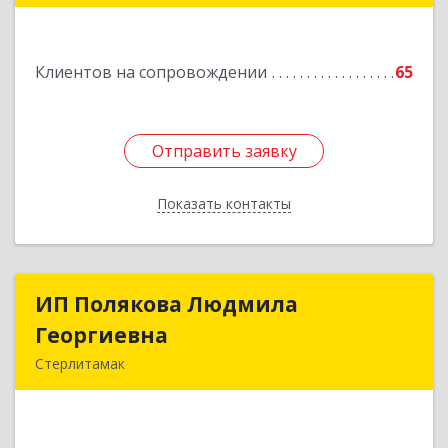
Подробнее
Клиентов на сопровождении
65
Отправить заявку
Отправить заявку
Показать контакты
Назад
ИП Полякова Людмила
ИП Полякова Людмила
Георгиевна
Георгиевна
Стерлитамак
453120, Башкортостан Респ, Стерлитамак г,
Имая Насыри ул, дом № 1, кв.74