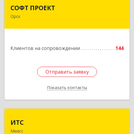
СОФТ ПРОЕКТ
СОФТ ПРОЕКТ
Орск
462430, Оренбургская обл, Орск г,
Добровольского ул, дом № 23, кв.11
Подробнее
Клиентов на сопровождении
144
Отправить заявку
Отправить заявку
Показать контакты
Назад
ИТС
ИТС
Миасс
456300, Челябинская обл, Миасс г, Романенко