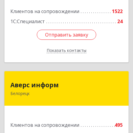
Подробнее
Клиентов на сопровождении
1522
1С:Специалист
24
Отправить заявку
Отправить заявку
Показать контакты
Назад
Аверс информ
Аверс информ
Белорецк
453500, Башкортостан Респ, Белорецкий р-н,
Белорецк г, 50 лет Октября ул, дом № 55,
корпус 1
Подробнее
Клиентов на сопровождении
495