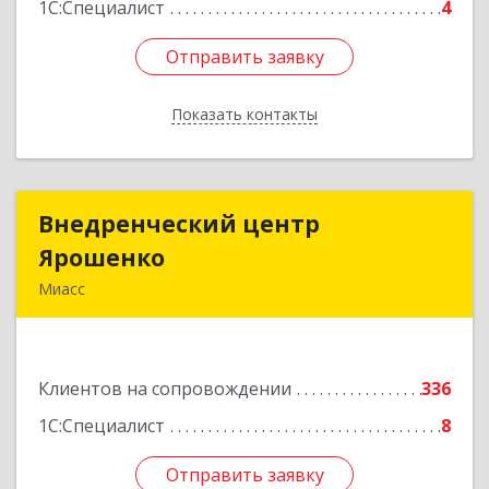
1С:Специалист
4
Отправить заявку
Отправить заявку
Показать контакты
Назад
Внедренческий центр
Внедренческий центр
Ярошенко
Ярошенко
Миасс
456300, Челябинская обл, Миасс г, Романенко
ул, дом № 97
Клиентов на сопровождении
336
Подробнее
1С:Специалист
8
Отправить заявку
Отправить заявку