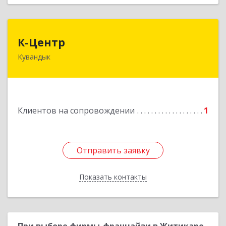
К-Центр
К-Центр
Кувандык
462243, Оренбургская обл, Кувандыкский р-н,
Кувандык г, Ленина ул, дом № 20
Подробнее
Клиентов на сопровождении
1
Отправить заявку
Отправить заявку
Показать контакты
Назад