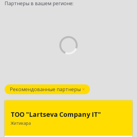
Партнеры в вашем регионе:
Рекомендованные партнеры
ТОО "Lartseva Company IT"
ТОО "Lartseva Company IT"
Житикара
110700, Республика Казахстан, Костанайская
область, г. Житикара, 6 мкр., дом 10, кв. 2