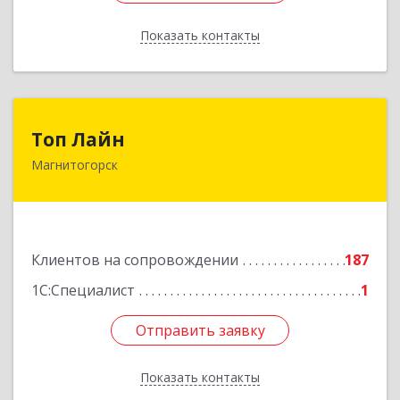
Показать контакты
Назад
Топ Лайн
Топ Лайн
Магнитогорск
454000, Челябинская обл, Магнитогорск г,
Галиуллина ул, дом № 11, А, кв.1
Подробнее
Клиентов на сопровождении
187
1С:Специалист
1
Отправить заявку
Отправить заявку
Показать контакты
Назад