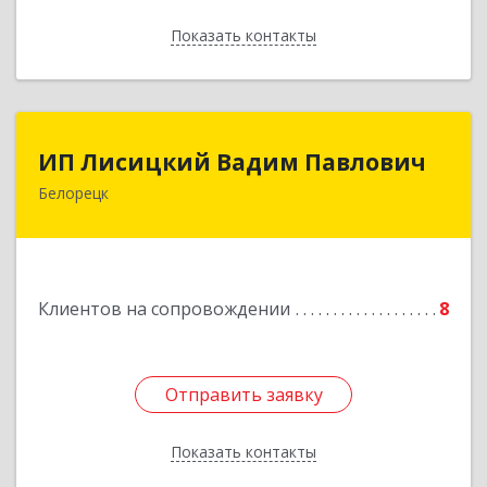
Показать контакты
Назад
ИП Лисицкий Вадим Павлович
ИП Лисицкий Вадим Павлович
Белорецк
453501, Башкортостан Респ, Белорецк г,
Кооперативная ул, дом № 4, корпус А, кв.32
Подробнее
Клиентов на сопровождении
8
Отправить заявку
Отправить заявку
Показать контакты
Назад