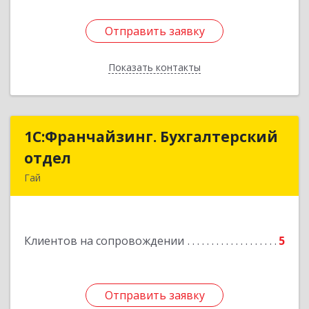
Отправить заявку
Отправить заявку
Показать контакты
Назад
1С:Франчайзинг. Бухгалтерский
1С:Франчайзинг. Бухгалтерский
отдел
отдел
Гай
462635, Оренбургская обл, Гай г, Победы пр-кт,
дом № 1, кв.12
Клиентов на сопровождении
5
Подробнее
Отправить заявку
Отправить заявку