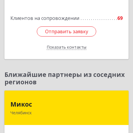
Подробнее
Клиентов на сопровождении
69
Отправить заявку
Отправить заявку
Показать контакты
Назад
Ближайшие партнеры из соседних
регионов
Микос
Микос
Челябинск
454126, Челябинская обл, Челябинск г,
Энтузиастов ул, дом № 28, корпус А, этаж 1