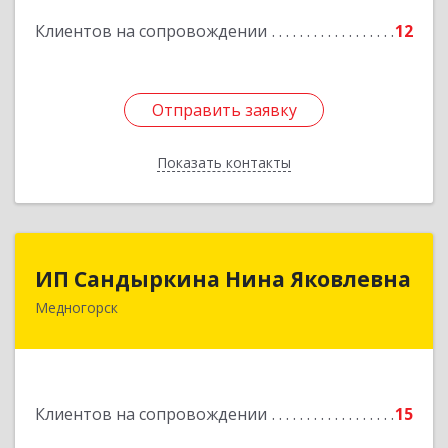
Подробнее
Клиентов на сопровождении
12
Отправить заявку
Отправить заявку
Показать контакты
Назад
ИП Сандыркина Нина Яковлевна
ИП Сандыркина Нина Яковлевна
Медногорск
462270, Оренбургская обл, Медногорск г,
Металлургов ул, дом № 19, кв.22
Подробнее
Клиентов на сопровождении
15