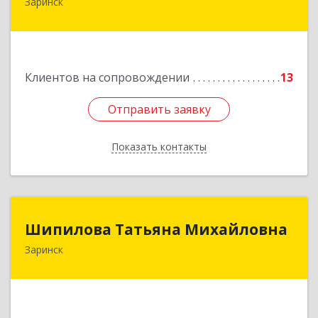
Заринск
659100, Алтайский край, Заринск г, Таратынова
ул, дом № 11, кв.9
Подробнее
Клиентов на сопровождении
13
Отправить заявку
Отправить заявку
Показать контакты
Назад
Шипилова Татьяна Михайловна
Шипилова Татьяна Михайловна
Заринск
Подробнее