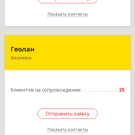
Показать контакты
Назад
Геолан
Геолан
Киселевск
652700, Кемеровская обл, Киселевск г,
Транспортная ул, дом № 54
Подробнее
Клиентов на сопровождении
35
Отправить заявку
Отправить заявку
Показать контакты
Назад