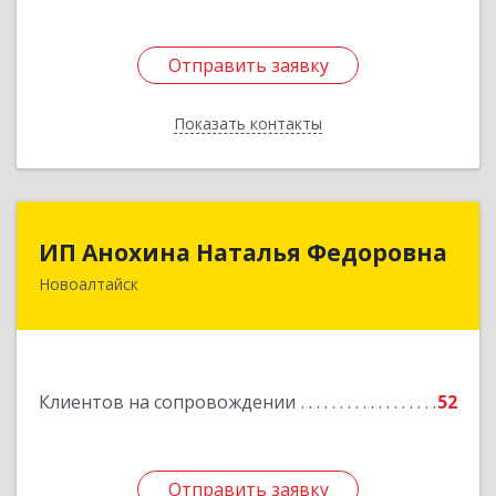
Отправить заявку
Отправить заявку
Показать контакты
Назад
ИП Анохина Наталья Федоровна
ИП Анохина Наталья Федоровна
Новоалтайск
658041, Алтайский край, Новоалтайск г,
Белоярская ул, дом № 132
Подробнее
Клиентов на сопровождении
52
Отправить заявку
Отправить заявку