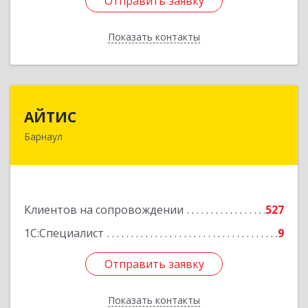
Отправить заявку
Отправить заявку
Показать контакты
Назад
АЙТИС
АЙТИС
Барнаул
656067, Алтайский край, Барнаул г, Взлетная ул,
дом № 65
Подробнее
Клиентов на сопровождении
527
1С:Специалист
9
Отправить заявку
Отправить заявку
Показать контакты
Назад