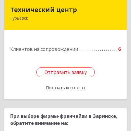
Технический центр
Технический центр
Гурьевск
652780, Кемеровская область - Кузбасс,
Гурьевский р-н, Гурьевск г, Кирова ул, дом № 6
Подробнее
Клиентов на сопровождении
6
Отправить заявку
Отправить заявку
Показать контакты
Назад
При выборе фирмы-франчайзи в Заринске,
обратите внимание на: