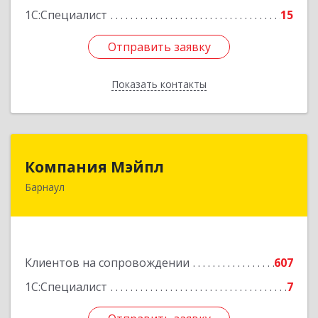
1С:Специалист
15
Отправить заявку
Отправить заявку
Показать контакты
Назад
Компания Мэйпл
Компания Мэйпл
Барнаул
656038, Алтайский край, Барнаул г,
Комсомольский пр-кт, дом № 112
Подробнее
Клиентов на сопровождении
607
1С:Специалист
7