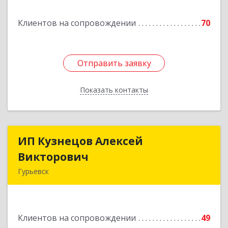
Подробнее
Клиентов на сопровождении
70
Отправить заявку
Отправить заявку
Показать контакты
Назад
ИП Кузнецов Алексей
ИП Кузнецов Алексей
Викторович
Викторович
Гурьевск
652780, Кемеровская обл, Гурьевский р-н,
Гурьевск г, Суворова ул, дом № 32
Клиентов на сопровождении
49
Подробнее