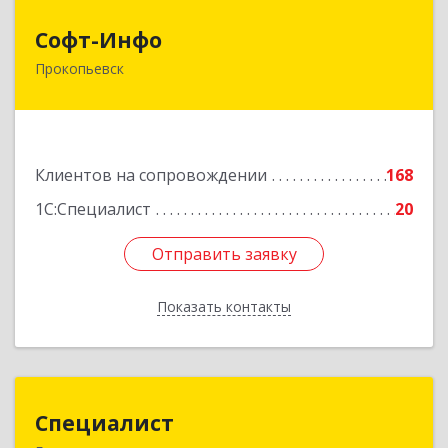
Софт-Инфо
Софт-Инфо
Прокопьевск
653039, Кемеровская область - Кузбасс,
Прокопьевск г, Институтская ул, дом № 9а,
оф.15
Подробнее
Клиентов на сопровождении
168
1С:Специалист
20
Отправить заявку
Отправить заявку
Показать контакты
Назад
Специалист
Специалист