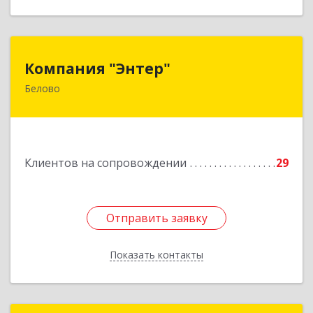
Компания "Энтер"
Компания "Энтер"
Белово
652600, Кемеровская обл, Белово г, Почтовый
пер, дом № 2, пом.2
Подробнее
Клиентов на сопровождении
29
Отправить заявку
Отправить заявку
Показать контакты
Назад