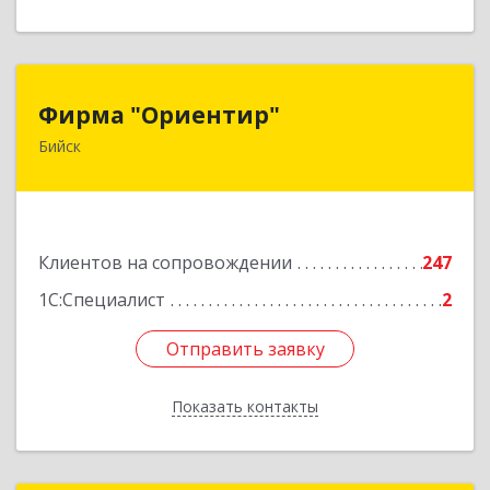
Фирма "Ориентир"
Фирма "Ориентир"
Бийск
659300, Алтайский край, Бийск г, Сергея Кирова
пр-кт, дом № 3
Подробнее
Клиентов на сопровождении
247
1С:Специалист
2
Отправить заявку
Отправить заявку
Показать контакты
Назад