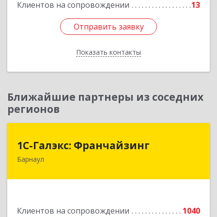
Клиентов на сопровождении
13
Отправить заявку
Отправить заявку
Показать контакты
Назад
Ближайшие партнеры из соседних
регионов
1С-Галэкс: Франчайзинг
1С-Галэкс: Франчайзинг
Барнаул
656015, Алтайский край, Барнаул г, Деповская
ул, дом № 7, каб.А-105
Подробнее
Клиентов на сопровождении
1040