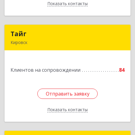
Показать контакты
Назад
Тайг
Тайг
Кировск
187340, Ленинградская обл, Кировский р-н,
Кировск г, Новая ул, дом № 13, корпус 3, кв.3
Клиентов на сопровождении
84
Подробнее
Отправить заявку
Отправить заявку
Показать контакты
Назад