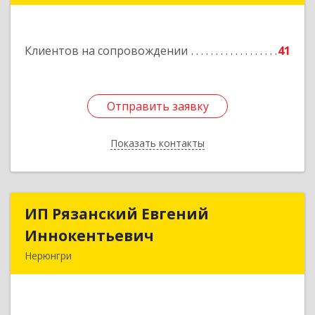
Подробнее
Клиентов на сопровождении
41
Отправить заявку
Отправить заявку
Показать контакты
Назад
ИП Рязанский Евгений
ИП Рязанский Евгений
Иннокентьевич
Иннокентьевич
Нерюнгри
678967, Саха /Якутия/ Респ, Нерюнгри г,
Дружбы Народов пр-кт, дом № 14