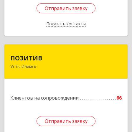
Отправить заявку
Отправить заявку
Показать контакты
Назад
ПОЗИТИВ
ПОЗИТИВ
Усть-Илимск
666679, Иркутская обл, Усть-Илимск г, Дружбы
Народов пр-кт, дом № 12, кв.60
Подробнее
Клиентов на сопровождении
66
Отправить заявку
Отправить заявку