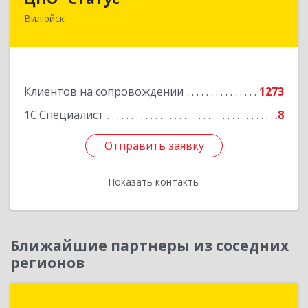
Вилюйск
677000, Саха /Якутия/ Респ, Якутск г, Ленина пр-
кт, дом № 1, оф.427
Подробнее
Клиентов на сопровождении
1273
1С:Специалист
8
Отправить заявку
Отправить заявку
Показать контакты
Назад
Ближайшие партнеры из соседних
регионов
Аксиома