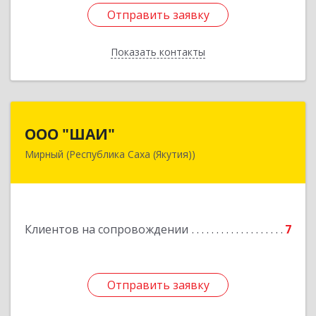
Отправить заявку
Отправить заявку
Показать контакты
Назад
ООО "ШАИ"
ООО "ШАИ"
Мирный (Республика Саха (Якутия))
678175, Республика Саха (Якутия), у.
Мирнинский, г. Мирный, ул. Ленина, дом 34,
квартира 5
Подробнее
Клиентов на сопровождении
7
Отправить заявку
Отправить заявку