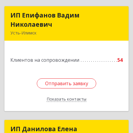
ИП Епифанов Вадим
ИП Епифанов Вадим
Николаевич
Николаевич
Усть-Илимск
666682, Иркутская обл, Усть-Илимск г,
Белградская ул, дом № 11, кв.22
Клиентов на сопровождении
54
Подробнее
Отправить заявку
Отправить заявку
Показать контакты
Назад
ИП Данилова Елена
ИП Данилова Елена