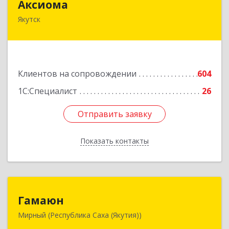
Аксиома
Якутск
677000, Саха /Якутия/ Респ, Якутск г, Чиряева
ул, дом № 1, кв.19
Подробнее
Клиентов на сопровождении
604
1С:Специалист
26
Отправить заявку
Отправить заявку
Показать контакты
Назад
Гамаюн
Гамаюн
Мирный (Республика Саха (Якутия))
678170, Саха /Якутия/ Респ, Мирнинский у,