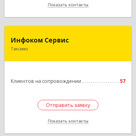
Показать контакты
Назад
Инфоком Сервис
Инфоком Сервис
Таксимо
671560, Республика Бурятия, Муйский р-н, пгт.
Таксимо, ул. Железнодорожников, дом 14
Подробнее
Клиентов на сопровождении
57
Отправить заявку
Отправить заявку
Показать контакты
Назад