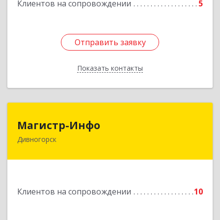
Клиентов на сопровождении
5
Подробнее
Отправить заявку
Отправить заявку
Показать контакты
Назад
Магистр-Инфо
Магистр-Инфо
Дивногорск
663090 Красноярский край Дивногорск г
Бочкина ул дом № 23
Подробнее
Клиентов на сопровождении
10