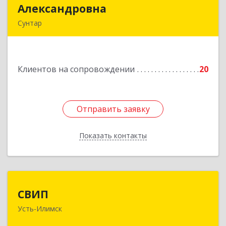
Александровна
Александровна
Сунтар
Подробнее
Клиентов на сопровождении
20
Отправить заявку
Отправить заявку
Показать контакты
Назад
СВИП
СВИП
Усть-Илимск
666685, Иркутская обл, Усть-Илимск г,
Энтузиастов ул, дом № 5, оф.1