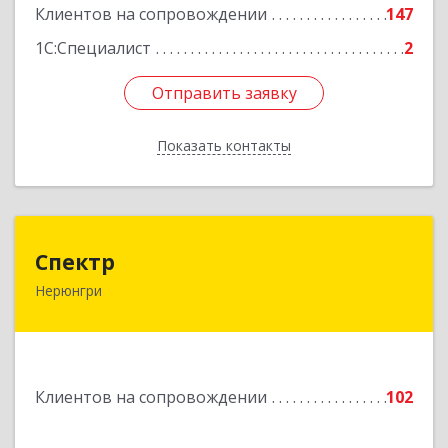
Клиентов на сопровождении
147
Подробнее
1С:Специалист
2
Отправить заявку
Отправить заявку
Показать контакты
Назад
Спектр
Спектр
Нерюнгри
678960, Саха /Якутия/ Респ, Нерюнгринский р-н,
Нерюнгри г, Южно-Якутская ул, дом № 29,
корпус 1
Подробнее
Клиентов на сопровождении
102