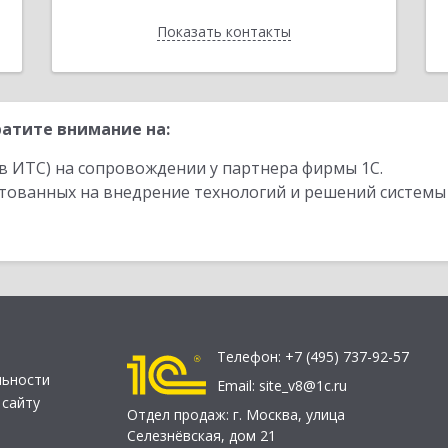
Показать контакты
Назад
атите внимание на:
в ИТС) на сопровождении у партнера фирмы 1С.
стованных на внедрение технологий и решений системы
Телефон:
+7 (495) 737-92-57
льности
Email:
site_v8@1c.ru
 сайту
Отдел продаж:
г. Москва
,
улица
Селезнёвская, дом 21