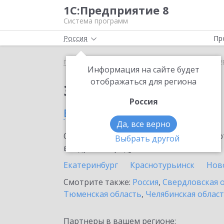
1С:Предприятие 8
Система программ
Россия
Пр
Главная
Сервисы ИТС
1С:СБП C2B
1С:СБП C2
Информация на сайте будет
отображаться для региона
Заказать 1С:СБП C2B
Россия
в Туринске
Да, все верно
Ознакомьтесь с информационными карт
Выбрать другой
внедрение продукта.
Екатеринбург
Краснотурьинск
Нов
Смотрите также:
Россия
,
Свердловская 
Тюменская область
,
Челябинская облас
Партнеры в вашем регионе: