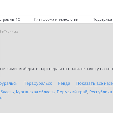
ограммы 1С
Платформа и технологии
Поддержка 
B в Туринске
очками, выберите партнёра и отправьте заявку на ко
оуральск
Первоуральск
Ревда
Показать все нас
область
,
Курганская область
,
Пермский край
,
Республика
ть