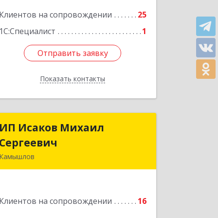
38, кв.16
Клиентов на сопровождении
25
Подробнее
1С:Специалист
1
Отправить заявку
Отправить заявку
Показать контакты
Назад
ИП Исаков Михаил
ИП Исаков Михаил
Сергеевич
Сергеевич
Камышлов
624860, Свердловская обл, Камышлов
г, Ленина ул, дом № 20
Клиентов на сопровождении
16
Подробнее