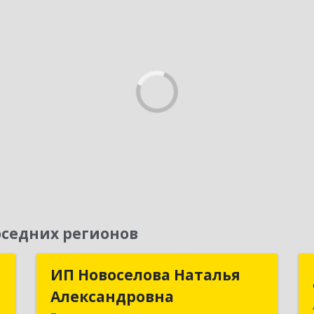
седних регионов
и
ИП Новоселова Наталья
ИП Новоселова Наталья
а
Александровна
Александровна