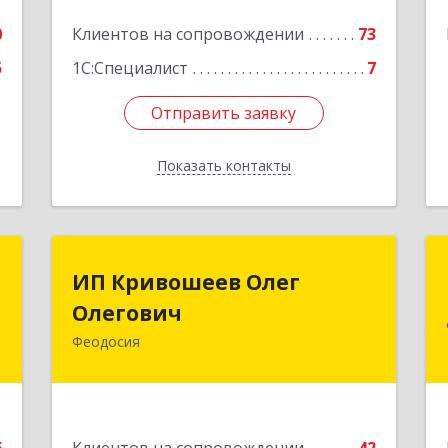
0
Клиентов на сопровождении
73
5
1С:Специалист
7
Отправить заявку
Отправить заявку
Показать контакты
Назад
П
ИП Кривошеев Олег
ИП Кривошеев Олег
а
Олегович
Олегович
)
Феодосия
Подробнее
4
е