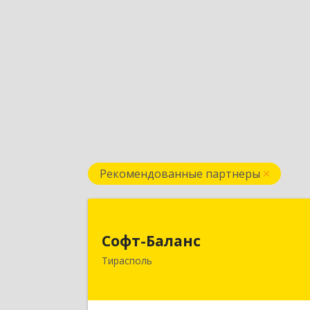
Рекомендованные партнеры
Софт-Балан
Софт-Баланс
МОЛДОВА, РЕСПУБЛИКА , 3300
Тирасполь
Приднестровье, г.Тирасполь, ул. 2
Октября д.97а (3-й этаж