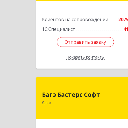
Подробне
Клиентов на сопровождении
207
1С:Специалист
4
Отправить заявку
Отправить заявку
Показать контакты
Назад
Багз Бастерс Соф
Багз Бастерс Софт
298603, Крым Респ, Ялта г, Свердлов
Ялта
ул, дом № 3
Подробне