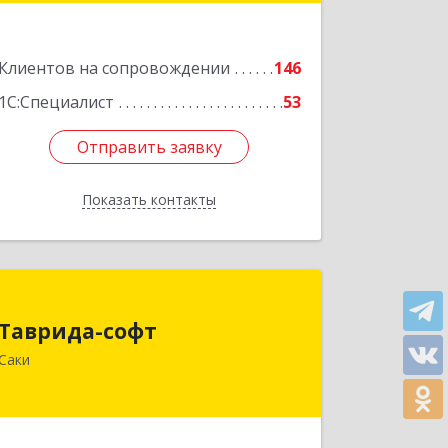
Подробнее
Клиентов на сопровождении
146
1С:Специалист
53
Отправить заявку
Отправить заявку
Показать контакты
Назад
Таврида-софт
Таврида-софт
296574, Крым Респ, м.р-н Сакский с.п.
Саки
Новофедоровское, Новофедоровка
пгт, 30 Авиаполка ул, дом № 10
Подробнее