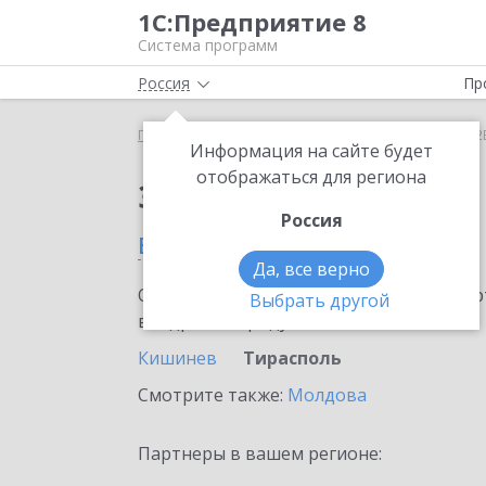
1С:Предприятие 8
Система программ
Россия
Пр
Главная
Сервисы ИТС
1С:СБП C2B
1С:СБП C2
Информация на сайте будет
отображаться для региона
Заказать 1С:СБП C2B
Россия
в Тирасполе
Да, все верно
Ознакомьтесь с информационными карт
Выбрать другой
внедрение продукта.
Кишинев
Тирасполь
Смотрите также:
Молдова
Партнеры в вашем регионе: