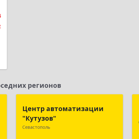
е
4
2
седних регионов
м
Центр автоматизации
Центр автоматизации
"Кутузов"
"Кутузов"
,
2
Севастополь
299011, Севастополь г, Генерала
Петрова ул, дом № 20, корпус 1, оф.1