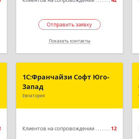
6
Клиентов на сопровождении
42
Отправить заявку
Отправить заявку
Показать контакты
Назад
"
1С:Франчайзи Софт Юго-
1С:Франчайзи Софт Юго-
Запад
Запад
а
0
Евпатория
297407, Крым Респ, Евпатория г,
Победы пр-кт, дом № 13, кв.45
е
Подробнее
8
Клиентов на сопровождении
12