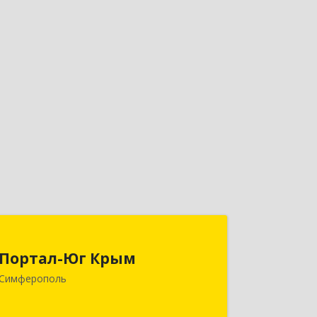
Портал-Юг Крым
Портал-Юг Крым
295015, Крым Респ, Симферополь г,
Симферополь
Козлова ул, дом № 27