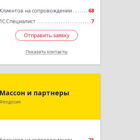
Клиентов на сопровождении
68
1С:Специалист
7
Отправить заявку
Отправить заявку
Показать контакты
Назад
Массон и партнеры
Массон и партнеры
298112, Крым Респ, Феодосия г,
Феодосия
Крымская ул, дом № 31
Подробнее