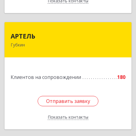
Показать контакты
Назад
АРТЕЛЬ
АРТЕЛЬ
Губкин
309181, Белгородская обл, Губкинский р-н,
Губкин г, Мира ул, дом № 20, оф.506
Подробнее
Клиентов на сопровождении
180
Отправить заявку
Отправить заявку
Показать контакты
Назад