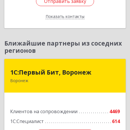
Отправить заявку
Отправить заявку
Показать контакты
Назад
Ближайшие партнеры из соседних
регионов
1С:Первый Бит, Воронеж
1С:Первый Бит, Воронеж
Воронеж
394006, Воронежская обл, Воронеж г, 20-летия
Октября ул, дом № 119, оф.711
Подробнее
Клиентов на сопровождении
4469
1С:Специалист
614