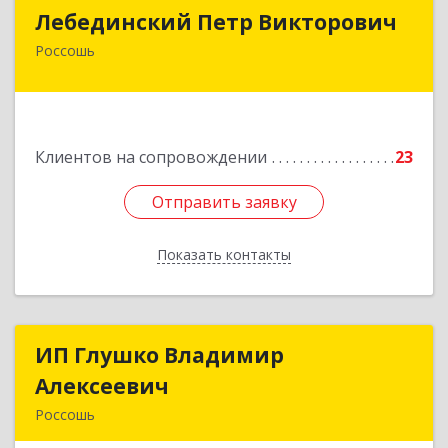
Лебединский Петр Викторович
Лебединский Петр Викторович
Россошь
396650, Воронежская обл., г. Россошь, пер.
Крамского 11
Подробнее
Клиентов на сопровождении
23
Отправить заявку
Отправить заявку
Показать контакты
Назад
ИП Глушко Владимир
ИП Глушко Владимир
Алексеевич
Алексеевич
Россошь
396650, Воронежская обл, Россошанский р-н,