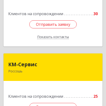
Россошь г,ул Октябрьская 76 Г
Клиентов на сопровождении
30
Подробнее
Отправить заявку
Отправить заявку
Показать контакты
Назад
КМ-Сервис
КМ-Сервис
Россошь
396650, Воронежская обл, Россошанский р-н,
Россошь г, Мира ул, дом № 42,2
Подробнее
Клиентов на сопровождении
25