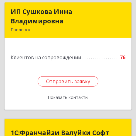
ИП Сушкова Инна
ИП Сушкова Инна
Владимировна
Владимировна
Павловск
396420, Воронежская обл, Павловский р-н,
Павловск г, Цветочная ул, дом № 4/2
Клиентов на сопровождении
76
Подробнее
Отправить заявку
Отправить заявку
Показать контакты
Назад
1С:Франчайзи Валуйки Софт
1С:Франчайзи Валуйки Софт