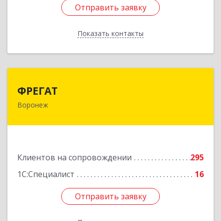
Отправить заявку
Отправить заявку
Показать контакты
Назад
ФРЕГАТ
ФРЕГАТ
Воронеж
394006, Воронежская обл, Воронеж г,
Бахметьева ул, дом № 2Б, пом.I, офис 220
Подробнее
Клиентов на сопровождении
295
1С:Специалист
16
Отправить заявку
Отправить заявку