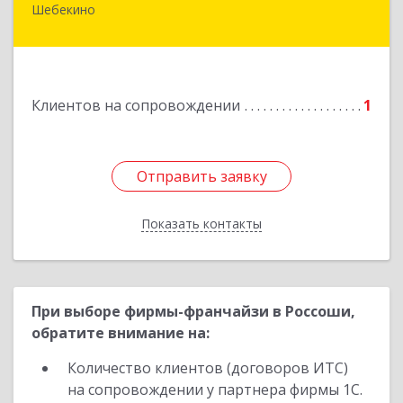
Шебекино
309290, Белгородская обл, Шебекино,
ул.Ленина , д.12
Подробнее
Клиентов на сопровождении
1
Отправить заявку
Отправить заявку
Показать контакты
Назад
При выборе фирмы-франчайзи в Россоши,
обратите внимание на:
Количество клиентов (договоров ИТС)
на сопровождении у партнера фирмы 1С.