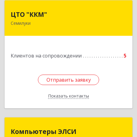
ЦТО "ККМ"
ЦТО "ККМ"
Семилуки
Подробнее
Клиентов на сопровождении
5
Отправить заявку
Отправить заявку
Показать контакты
Назад
Компьютеры ЭЛСИ
Компьютеры ЭЛСИ