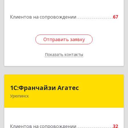
Подробнее
Клиентов на сопровождении
67
Отправить заявку
Отправить заявку
Показать контакты
Назад
1С:Франчайзи Агатес
1С:Франчайзи Агатес
Урюпинск
403113, Волгоградская обл, Урюпинск г, Ленина
пр-кт, дом № 90а
Подробнее
Клиентов на сопровождении
32