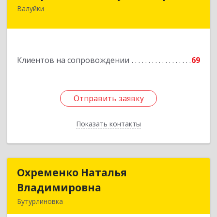
Валуйки
309996, Белгородская обл, Валуйки г, Горького,
дом № 21, кв.21
Подробнее
Клиентов на сопровождении
69
Отправить заявку
Отправить заявку
Показать контакты
Назад
Охременко Наталья
Охременко Наталья
Владимировна
Владимировна
Бутурлиновка