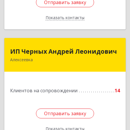
Отправить заявку
Отправить заявку
Показать контакты
Назад
ИП Черных Андрей Леонидович
ИП Черных Андрей Леонидович
Алексеевка
309850, Белгородская обл, Алексеевский р-н,
Алексеевка г, Совхозная ул, дом № 23, кв.2
Подробнее
Клиентов на сопровождении
14
Отправить заявку
Отправить заявку
Показать контакты
Назад