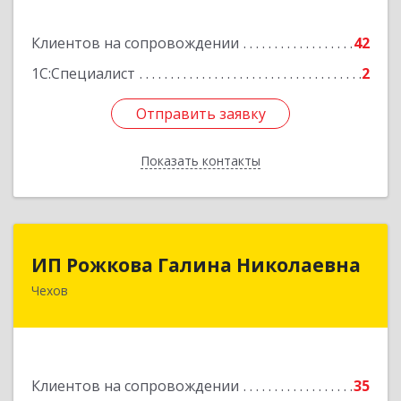
Подробнее
Клиентов на сопровождении
42
1С:Специалист
2
Отправить заявку
Отправить заявку
Показать контакты
Назад
ИП Рожкова Галина Николаевна
ИП Рожкова Галина Николаевна
Чехов
142306, Московская обл, Чеховский р-н, Чехов
г, Лопасненская ул, дом № 7, кв.99
Подробнее
Клиентов на сопровождении
35