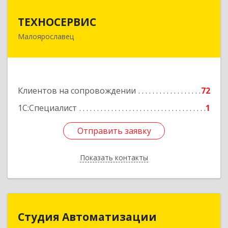
ТЕХНОСЕРВИС
ТЕХНОСЕРВИС
Малоярославец
249094, Калужская обл, Малоярославецкий р-н,
Малоярославец г, Зеленая ул, дом № 2а
Подробнее
Клиентов на сопровождении
72
1С:Специалист
1
Отправить заявку
Отправить заявку
Показать контакты
Назад
Студия Автоматизации
Студия Автоматизации