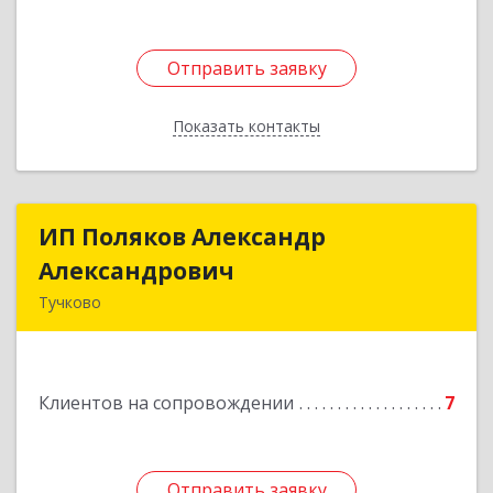
Отправить заявку
Отправить заявку
Показать контакты
Назад
ИП Поляков Александр
ИП Поляков Александр
Александрович
Александрович
Тучково
143160, Московская обл., Рузский р-н,
Дорохово п., Московская ул., д.9
Клиентов на сопровождении
7
Подробнее
Отправить заявку
Отправить заявку