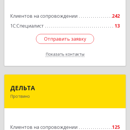
Подробнее
Клиентов на сопровождении
242
1С:Специалист
13
Отправить заявку
Отправить заявку
Показать контакты
Назад
ДЕЛЬТА
ДЕЛЬТА
Протвино
142281, Московская обл, Протвино г,
Кременковское ш, дом № 9А
Подробнее
Клиентов на сопровождении
125