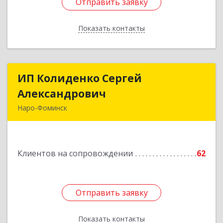
Отправить заявку
Отправить заявку
Показать контакты
Назад
ИП Колиденко Сергей
ИП Колиденко Сергей
Александрович
Александрович
Наро-Фоминск
143300, Московская обл, Наро-Фоминский р-н,
Наро-Фоминск г, Маршала Жукова Г.К. ул, дом
№ 14-92
Клиентов на сопровождении
62
Подробнее
Отправить заявку
Отправить заявку
Показать контакты
Назад