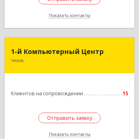
Показать контакты
Назад
1-й Компьютерный Центр
1-й Компьютерный Центр
Чехов
142306, Московская обл, Чеховский р-н, Чехов
г, Речной туп, стр.9
Подробнее
Клиентов на сопровождении
15
Отправить заявку
Отправить заявку
Показать контакты
Назад