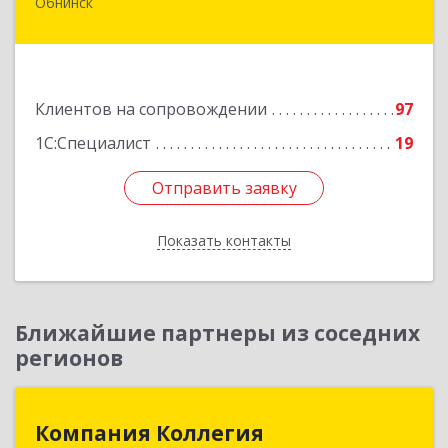
Обнинск
249032, Калужская обл, Обнинск г, Курчатова ул,
дом № 27/2, пом.281
Подробнее
Клиентов на сопровождении
97
1С:Специалист
19
Отправить заявку
Отправить заявку
Показать контакты
Назад
Ближайшие партнеры из соседних
регионов
Компания Коллегия
Компания Коллегия