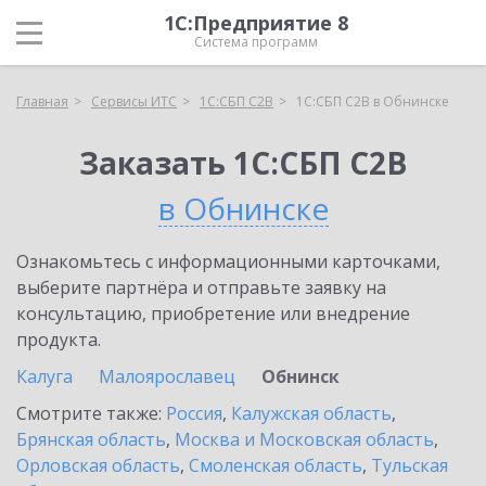
1С:Предприятие 8
Система программ
Главная
Сервисы ИТС
1С:СБП C2B
1С:СБП C2B в Обнинске
Заказать 1С:СБП C2B
в Обнинске
Ознакомьтесь с информационными карточками,
выберите партнёра и отправьте заявку на
консультацию, приобретение или внедрение
продукта.
Калуга
Малоярославец
Обнинск
Смотрите также:
Россия
,
Калужская область
,
Брянская область
,
Москва и Московская область
,
Орловская область
,
Смоленская область
,
Тульская