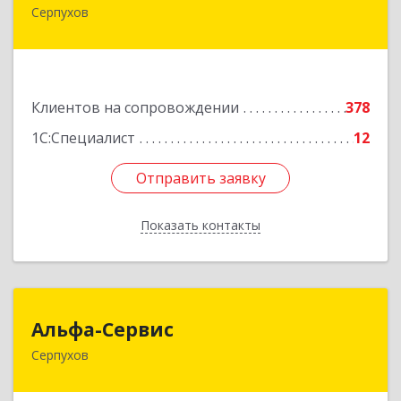
Серпухов
142211, Московская обл, Серпухов г, Оборонная
ул, дом № 19
Подробнее
Клиентов на сопровождении
378
1С:Специалист
12
Отправить заявку
Отправить заявку
Показать контакты
Назад
Альфа-Сервис
Альфа-Сервис
Серпухов
142200, Московская обл, Серпухов г,
Красноармейская ул, дом № 35/60