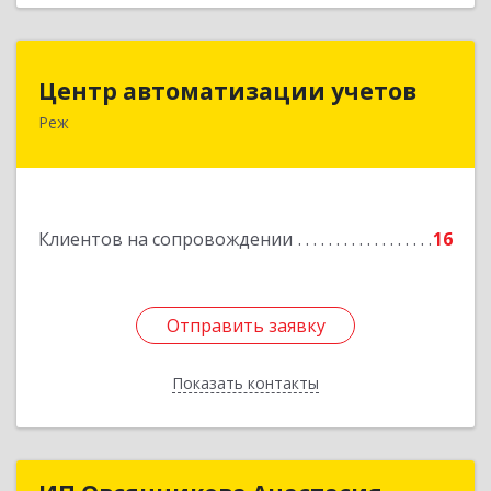
Центр автоматизации учетов
Центр автоматизации учетов
Реж
623750, Свердловская обл, Режевской р-н, Реж
г, Энгельса ул, дом № 6 А
Подробнее
Клиентов на сопровождении
16
Отправить заявку
Отправить заявку
Показать контакты
Назад