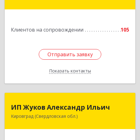
ул, дом № 9
Подробнее
Клиентов на сопровождении
105
Отправить заявку
Отправить заявку
Показать контакты
Назад
ИП Жуков Александр Ильич
ИП Жуков Александр Ильич
Кировград (Свердловская обл.)
624140, Свердловская обл, Кировград г,
Свердлова ул, дом № 68Б, оф.61