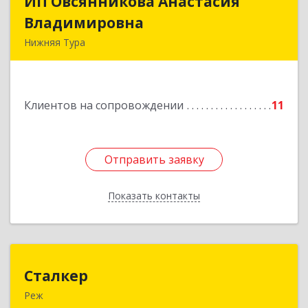
ИП Овсянникова Анастасия
ИП Овсянникова Анастасия
Владимировна
Владимировна
Нижняя Тура
624222, Свердловская обл, Нижняя Тура г,
Машиностроителей ул, дом № 7, кв.30
Клиентов на сопровождении
11
Подробнее
Отправить заявку
Отправить заявку
Показать контакты
Назад
Сталкер
Сталкер
Реж
623750, Свердловская обл, Режевской р-н, Реж