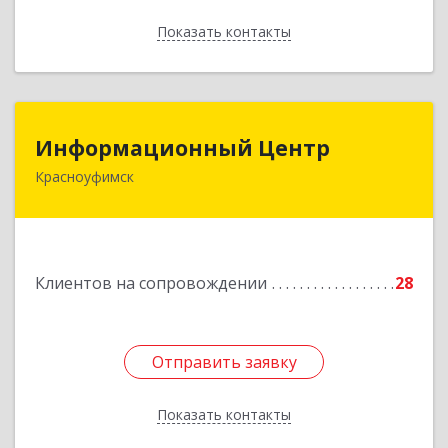
Показать контакты
Назад
Информационный Центр
Информационный Центр
Красноуфимск
623300, Свердловская обл, Красноуфимск г,
Мизерова ул, дом № 112А
Подробнее
Клиентов на сопровождении
28
Отправить заявку
Отправить заявку
Показать контакты
Назад