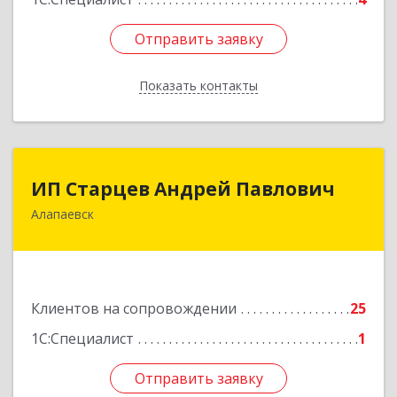
Отправить заявку
Отправить заявку
Показать контакты
Назад
ИП Старцев Андрей Павлович
ИП Старцев Андрей Павлович
Алапаевск
624601, Свердловская обл, Алапаевск г,
Братьев Смольниковых ул, дом № 38, кв.16
Подробнее
Клиентов на сопровождении
25
1С:Специалист
1
Отправить заявку
Отправить заявку