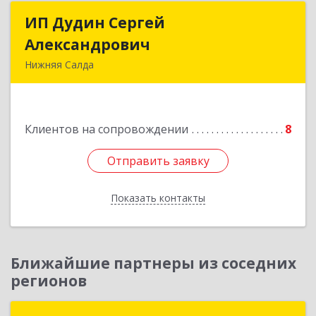
ИП Дудин Сергей
ИП Дудин Сергей
Александрович
Александрович
Нижняя Салда
624740, Свердловская обл, Нижняя Салда г,
Энгельса ул, дом № 98
Клиентов на сопровождении
8
Подробнее
Отправить заявку
Отправить заявку
Показать контакты
Назад
Ближайшие партнеры из соседних
регионов