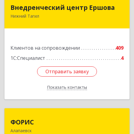
Внедренческий центр Ершова
Внедренческий центр Ершова
Нижний Тагил
622030, Свердловская обл, Нижний Тагил г,
Черноисточинское ш, дом № 58А, оф.6
Подробнее
Клиентов на сопровождении
409
1С:Специалист
4
Отправить заявку
Отправить заявку
Показать контакты
Назад
ФОРИС
ФОРИС
Алапаевск
624601, Свердловская обл, Алапаевск г, Ленина