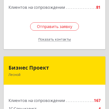
Подробнее
Клиентов на сопровождении
81
Отправить заявку
Отправить заявку
Показать контакты
Назад
Бизнес Проект
Бизнес Проект
Лесной
624200, Свердловская обл, Лесной г, Сиротина
ул, дом № 11
Подробнее
Клиентов на сопровождении
167
1С:Специалист
4