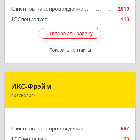
Клиентов на сопровождении
2010
Подробнее
1С:Специалист
110
Отправить заявку
Отправить заявку
Показать контакты
Назад
ИКС-Фрэйм
ИКС-Фрэйм
Красноярск
660077, Красноярский край, Красноярск г,
Батурина ул, дом № 32, пом.4
Подробнее
Клиентов на сопровождении
687
1С:Специалист
20