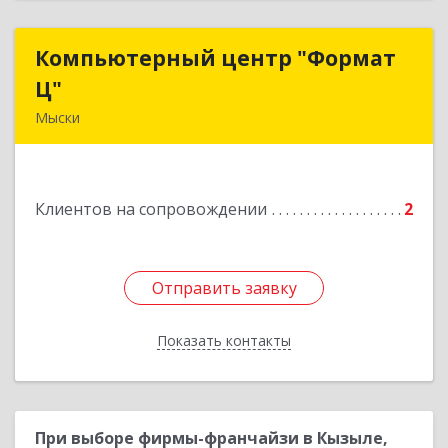
Компьютерный центр "Формат
Компьютерный центр "Формат
Ц"
Ц"
Мыски
652840, Кемеровская обл, Мыски г, Вахрушева
ул, д. 7, кв. 48
Клиентов на сопровождении
2
Подробнее
Отправить заявку
Отправить заявку
Показать контакты
Назад
При выборе фирмы-франчайзи в Кызыле,