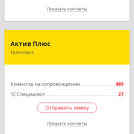
Показать контакты
Назад
Актив Плюс
Актив Плюс
Красноярск
660017, Красноярский край, Красноярск г,
Обороны ул, дом № 3, оф.220
Подробнее
Клиентов на сопровождении
493
1С:Специалист
27
Отправить заявку
Отправить заявку
Показать контакты
Назад