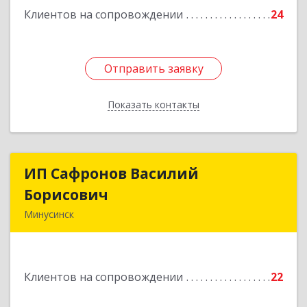
Клиентов на сопровождении
24
Отправить заявку
Отправить заявку
Показать контакты
Назад
ИП Сафронов Василий
ИП Сафронов Василий
Борисович
Борисович
Минусинск
662608, Красноярский край, Минусинск г,
Пушкина ул, дом № 8, кв.2
Клиентов на сопровождении
22
Подробнее