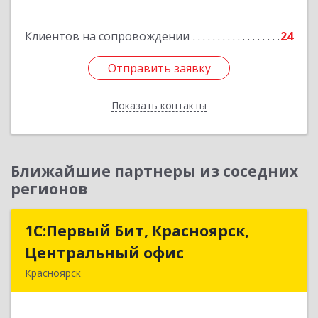
Подробнее
Клиентов на сопровождении
24
Отправить заявку
Отправить заявку
Показать контакты
Назад
Ближайшие партнеры из соседних
регионов
1С:Первый Бит, Красноярск,
1С:Первый Бит, Красноярск,
Центральный офис
Центральный офис
Красноярск
660017, Красноярский край, Красноярск г,
Диктатуры пролетариата ул, дом № 32