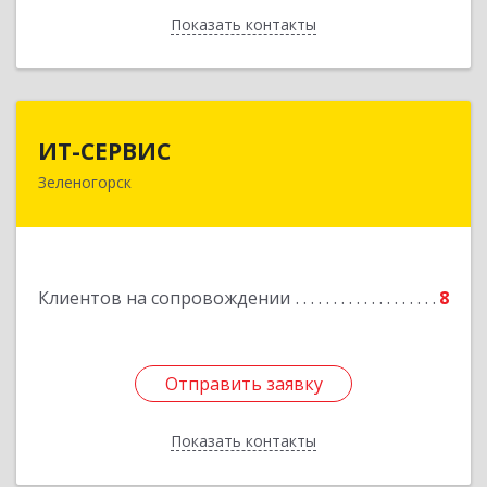
Показать контакты
Назад
ИТ-СЕРВИС
ИТ-СЕРВИС
Зеленогорск
663690, Красноярский край, Зеленогорск г,
Гагарина ул, дом № 34
Подробнее
Клиентов на сопровождении
8
Отправить заявку
Отправить заявку
Показать контакты
Назад