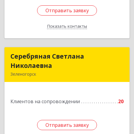
Отправить заявку
Отправить заявку
Показать контакты
Назад
Серебряная Светлана
Серебряная Светлана
Николаевна
Николаевна
Зеленогорск
663690, Краноярский край, Зленогорск г,
Энергетиков, дом № 14, кв.37
Клиентов на сопровождении
20
Подробнее
Отправить заявку
Отправить заявку