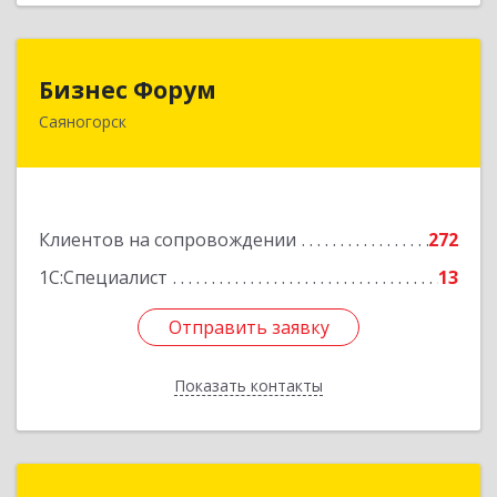
Бизнес Форум
Бизнес Форум
Саяногорск
655603, Хакасия Респ, Саяногорск г, Советский
мкр, дом № 2, кв.262
Подробнее
Клиентов на сопровождении
272
1С:Специалист
13
Отправить заявку
Отправить заявку
Показать контакты
Назад