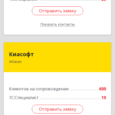
Отправить заявку
Отправить заявку
Показать контакты
Назад
Киасофт
Киасофт
Абакан
655017, Хакасия Респ, Абакан г, Ивана Ярыгина
ул, дом № 34, оф.5
Подробнее
Клиентов на сопровождении
600
1С:Специалист
10
Отправить заявку
Отправить заявку