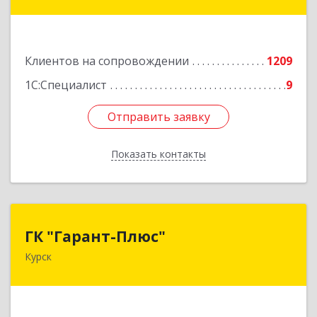
ул, дом № 3а, оф.4/1
Подробнее
Клиентов на сопровождении
1209
1С:Специалист
9
Отправить заявку
Отправить заявку
Показать контакты
Назад
ГК "Гарант-Плюс"
ГК "Гарант-Плюс"
Курск
305035, Курская обл, Курск г, Овечкина ул, дом
№ 14, пом.1
Подробнее