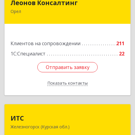
Леонов Консалтинг
Орел
302030, Орловская обл, Орловский р-н, Орел г,
Московская, дом № 17, пом.7
Подробнее
Клиентов на сопровождении
211
1С:Специалист
22
Отправить заявку
Отправить заявку
Показать контакты
Назад
ИТС
ИТС
Железногорск (Курская обл.)
307178, Курская обл, Железногорск г,