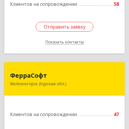
Клиентов на сопровождении
58
Отправить заявку
Отправить заявку
Показать контакты
Назад
ФерраСофт
ФерраСофт
Железногорск (Курская обл.)
307179, Курская обл, Железногорск г, Ленина ул,
дом № 92, корпус 1, оф.2-34
Подробнее
Клиентов на сопровождении
47