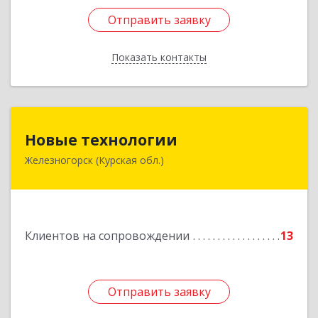
Отправить заявку
Отправить заявку
Показать контакты
Назад
Новые технологии
Новые технологии
Железногорск (Курская обл.)
307170, Курская обл, Железногорский р-н,
Железногорск г, Автолюбителей пер, дом № 5,
офис 7
Подробнее
Клиентов на сопровождении
13
Отправить заявку
Отправить заявку