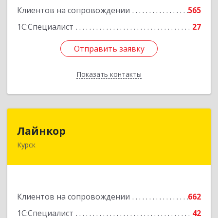
Клиентов на сопровождении
565
1С:Специалист
27
Отправить заявку
Отправить заявку
Показать контакты
Назад
Лайнкор
Лайнкор
Курск
305021, Курская обл, Курск г, Победы пр-кт, дом
№ 10, оф.№64
Подробнее
Клиентов на сопровождении
662
1С:Специалист
42