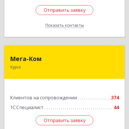
Отправить заявку
Отправить заявку
Показать контакты
Назад
Мега-Ком
Мега-Ком
Курск
305001, Курская обл, Курск г, Красной Армии ул,
дом № 23 А
Подробнее
Клиентов на сопровождении
374
1С:Специалист
44
Отправить заявку
Отправить заявку