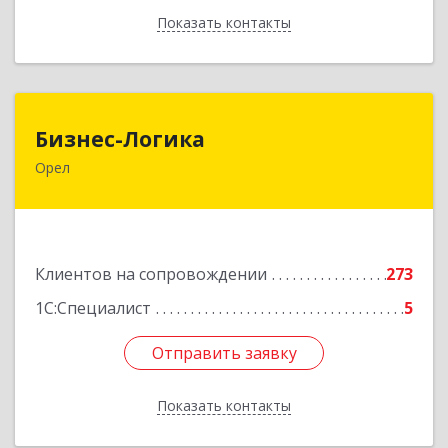
Показать контакты
Назад
Бизнес-Логика
Бизнес-Логика
Орел
302028, Орловская обл, Орловский р-н, Орел г,
Ленина ул, дом № 39а, пом.8, ком.18
Подробнее
Клиентов на сопровождении
273
1С:Специалист
5
Отправить заявку
Отправить заявку
Показать контакты
Назад