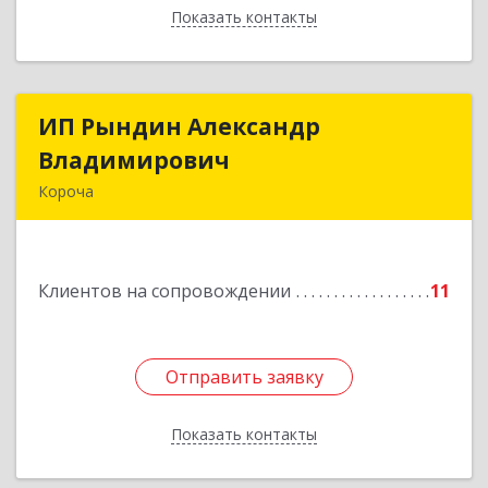
Показать контакты
Назад
ИП Рындин Александр
ИП Рындин Александр
Владимирович
Владимирович
Короча
309 201, Белгородская обл, Корочанский р-н,
Дальняя Игуменка с, Кураковка ул, дом № 76
Клиентов на сопровождении
11
Подробнее
Отправить заявку
Отправить заявку
Показать контакты
Назад