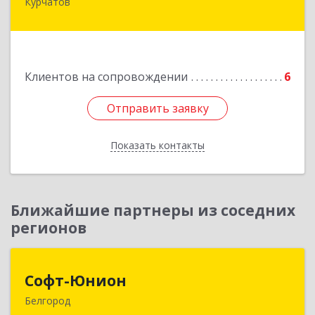
Курчатов
307251, Курская обл, Курчатовский р-н,
Курчатов г, Коммунистический пр-т, дом № 30,
корпус А
Подробнее
Клиентов на сопровождении
6
Отправить заявку
Отправить заявку
Показать контакты
Назад
Ближайшие партнеры из соседних
регионов
Софт-Юнион
Софт-Юнион
Белгород
308014, Белгородская обл, Белгород г, Садовая