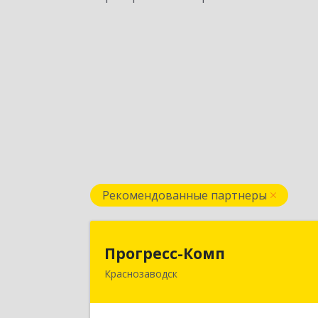
Рекомендованные партнеры
Прогресс-Ком
Прогресс-Комп
Краснозаводск
141321, Московская обл, Сергиево
Посадский р-н, Краснозаводск г
Новая ул, дом № 8, кв.7