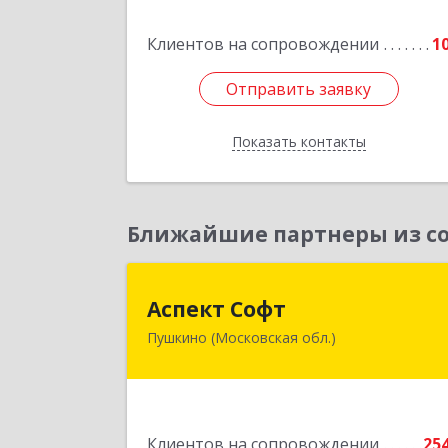
Подробне
Клиентов на сопровождении
1
Отправить заявку
Отправить заявку
Показать контакты
Назад
Ближайшие партнеры из со
Аспект Соф
Аспект Софт
Пушкино (Московская обл.)
141205, Московская обл, Пушкински
р-н, Пушкино г, Московский пр-кт
дом № 44, пом.
Подробне
Клиентов на сопровождении
25