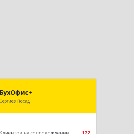
БухОфис+
БухОфис+
Сергиев Посад
141304, Московская обл, Сергиево-
Посадский р-н, Сергиев Посад г,
Воробьевская ул, дом № 3, этаж 3,
оф.1
Клиентов на сопровождении
122