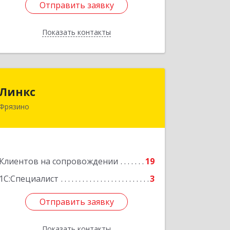
Отправить заявку
Отправить заявку
Показать контакты
Назад
Линкс
Линкс
Фрязино
141190, Московская обл, Фрязино г,
Заводской проезд, дом № 3, кв.133
Подробнее
Клиентов на сопровождении
19
1С:Специалист
3
Отправить заявку
Отправить заявку
Показать контакты
Назад