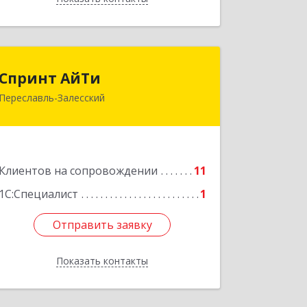
Спринт АйТи
Спринт АйТи
Переславль-Залесский
152025, Ярославская обл, Переславль-
Залесский г, Менделеева ул, дом №
18, кв.7
Подробнее
Клиентов на сопровождении
11
1С:Специалист
1
Отправить заявку
Отправить заявку
Показать контакты
Назад