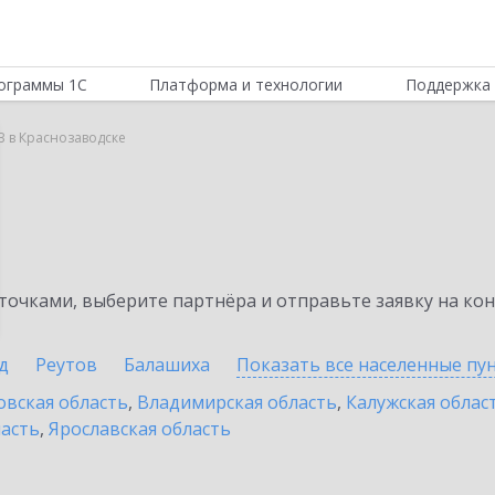
ограммы 1С
Платформа и технологии
Поддержка 
B в Краснозаводске
очками, выберите партнёра и отправьте заявку на ко
д
Реутов
Балашиха
Показать все населенные
пу
овская область
,
Владимирская область
,
Калужская облас
ласть
,
Ярославская область