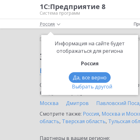
1С:Предприятие 8
Система программ
Россия
Пр
Главная
Сервисы ИТС
1С:СБП C2B
1С:СБП C2
Информация на сайте будет
отображаться для региона
Заказать 1С:СБП C2B
Россия
в Краснозаводске
Да, все верно
Ознакомьтесь с информационными карт
Выбрать другой
внедрение продукта.
Москва
Дмитров
Павловский Поса
Смотрите также:
Россия
,
Москва и Моск
область
,
Тверская область
,
Тульская об
Партнеры в вашем регионе: