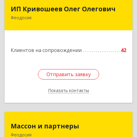
ИП Кривошеев Олег Олегович
ИП Кривошеев Олег Олегович
Феодосия
Подробнее
Клиентов на сопровождении
42
Отправить заявку
Отправить заявку
Показать контакты
Назад
Массон и партнеры
Массон и партнеры
Феодосия
298112, Крым Респ, Феодосия г, Крымская ул,