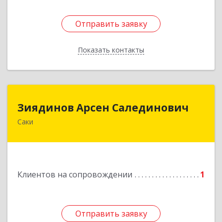
Отправить заявку
Отправить заявку
Показать контакты
Назад
Зиядинов Арсен Салединович
Зиядинов Арсен Салединович
Саки
г.Саки, Интернациональная, 5/2, кв.1
Подробнее
Клиентов на сопровождении
1
Отправить заявку
Отправить заявку