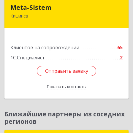
Meta-Sistem
Meta-Sistem
Кишинев
Республика Молдова, MD-2060, Республика
Молдова, г. Кишинев, ул. Куза-Водэ, 44.
Подробнее
Клиентов на сопровождении
65
1С:Специалист
2
Отправить заявку
Отправить заявку
Показать контакты
Назад
Ближайшие партнеры из соседних
регионов