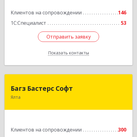
Подробнее
Клиентов на сопровождении
146
1С:Специалист
53
Отправить заявку
Отправить заявку
Показать контакты
Назад
Багз Бастерс Софт
Багз Бастерс Софт
Ялта
298603, Крым Респ, Ялта г, Свердлова ул, дом №
34
Подробнее
Клиентов на сопровождении
300