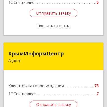
1С:Специалист
5
Отправить заявку
Отправить заявку
Показать контакты
Назад
КрымИнформЦентр
КрымИнформЦентр
Алушта
298500, Крым Респ, Алушта г, Горького ул, дом
№ 34А, оф.7
Подробнее
Клиентов на сопровождении
73
1С:Специалист
7
Отправить заявку
Отправить заявку