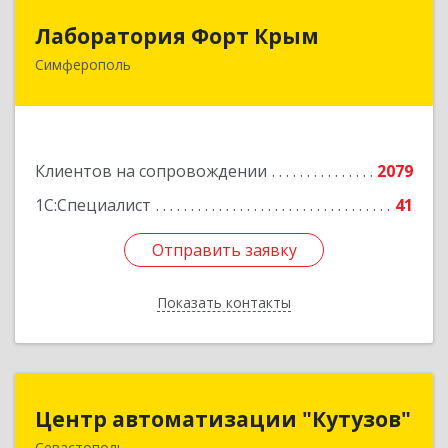
Лаборатория Форт Крым
Лаборатория Форт Крым
Симферополь
295034, Крым Респ, Симферополь г, Киевская
ул, дом № 79, оф.902
Подробнее
Клиентов на сопровождении
2079
1С:Специалист
41
Отправить заявку
Отправить заявку
Показать контакты
Назад
Центр автоматизации "Кутузов"
Центр автоматизации "Кутузов"
Севастополь