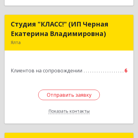
Студия "КЛАСС!" (ИП Черная
Студия "КЛАСС!" (ИП Черная
Екатерина Владимировна)
Екатерина Владимировна)
Ялта
98600, г. Ялта, ул. Свердлова, 24
Подробнее
Клиентов на сопровождении
6
Отправить заявку
Отправить заявку
Показать контакты
Назад