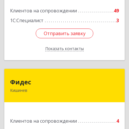
Подробнее
Клиентов на сопровождении
49
1С:Специалист
3
Отправить заявку
Отправить заявку
Показать контакты
Назад
Фидес
Фидес
Кишинев
МОЛДОВА, РЕСПУБЛИКА , MD-2008, г.Кишинев,
ул.Василе Лупу, 34/1, кв.37
Подробнее
Клиентов на сопровождении
4