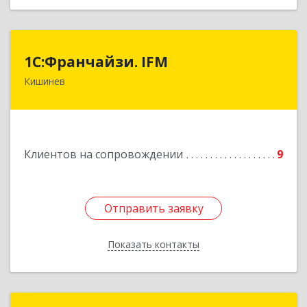
1С:Франчайзи. IFM
1С:Франчайзи. IFM
Кишинев
MD-2020, Молдова, Кишинев, пер.
Студенцилор, 16/3, оф.7
Подробнее
Клиентов на сопровождении
9
Отправить заявку
Отправить заявку
Показать контакты
Назад