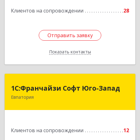
Подробнее
Клиентов на сопровождении
28
Отправить заявку
Отправить заявку
Показать контакты
Назад
1С:Франчайзи Софт Юго-Запад
1С:Франчайзи Софт Юго-Запад
Евпатория
297407, Крым Респ, Евпатория г, Победы пр-кт,
дом № 13, кв.45
Подробнее
Клиентов на сопровождении
12