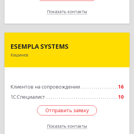
Показать контакты
Назад
ESEMPLA SYSTEMS
ESEMPLA SYSTEMS
Кишинев
Молдова, г.Кишинев, ул. Колумна 170, МД-2004
Подробнее
Клиентов на сопровождении
16
1С:Специалист
10
Отправить заявку
Отправить заявку
Показать контакты
Назад