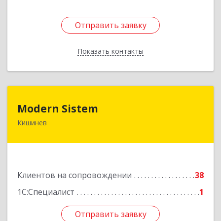
Отправить заявку
Отправить заявку
Показать контакты
Назад
Modern Sistem
Modern Sistem
Кишинев
МОЛДОВА, РЕСПУБЛИКА , MD-2004, г. Кишинев,
ул. Бульвар Дмитрий Кантемир, 1, (завод
Топаз, офис 1502)
Подробнее
Клиентов на сопровождении
38
1С:Специалист
1
Отправить заявку
Отправить заявку