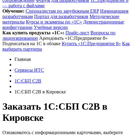
сопровождение
Форум для разработчиков
1С:Предприятие 8
— работа с файлами
Обучение:
Cпециалистам по зарубежным ERP
Начинающим
разработчикам
Портал для разработчиков
Методические
материалы
Курсы и экзамены по «1С»
Демонстрационные
конфигурации
Учебные версии
Как купить продукты «1С»:
Прайс-лист
Вопросы по
лицензированию
Арендовать «1С:Предприятие 8»
Подписаться на 1С в облаке
Купить «1С:Предприятие 8»
Как
выбирать партнера
Главная
Сервисы ИТС
1С:СБП C2B
1С:СБП C2B в Кировске
Заказать 1С:СБП C2B
в
Кировске
Ознакомьтесь с информационными карточками, выберите