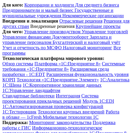
Для кого:
Корпорации и холдинги
Для среднего бизнеса
Предприниматели и малый бизнес
Государственные и
муниципальные учреждения
Некоммерческие организации
Внедрения и локализация
Отраслевые решения
Решения для
других стран
Внедренные решения
Крупнейшие проекты
Для чего:
Управление производством
Управление торговлей
Управление финансами
Документооборот
Зарплата и
управление персоналом
Бухгалтерский и налоговый учёт
Учет и отчетность по МСФО
Налоговый мониторинг
Все
программы
Технологическая платформа мирового уровня:
Обзор системы
Платформа «1С:Предприятие 8»
Системные
требования «1С:Предприятие 8»
Расширяемая среда
разработки - 1C:EDT
Расширенная функциональность уровня
КОРП
Технология «1С:Предприятие.Элемент»
1C:Аналитика
1С:Шина
1С:Корпоративное хранилище данных
1С:Управление ландшафтом
Стандартные библиотеки
Интеграция
Система
проектирования прикладных решений
Модуль 1C:EDI
1С:Автоматизированная проверка конфигураций
1С:Тестировщик
Технологии крупных внедрений
Работа
в облаке — 1cFresh
Мобильные технологии 1С
Поддержка:
Мониторинг законодательства
Поддержка
работы с ГИС
Информационно-технологическое