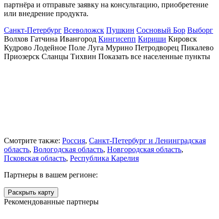
партнёра и отправьте заявку на консультацию, приобретение
или внедрение продукта.
Санкт-Петербург
Всеволожск
Пушкин
Сосновый Бор
Выборг
Волхов
Гатчина
Ивангород
Кингисепп
Кириши
Кировск
Кудрово
Лодейное Поле
Луга
Мурино
Петродворец
Пикалево
Приозерск
Сланцы
Тихвин
Показать все населенные
пункты
Смотрите также:
Россия
,
Санкт-Петербург и Ленинградская
область
,
Вологодская область
,
Новгородская область
,
Псковская область
,
Республика Карелия
Партнеры в вашем регионе:
Раскрыть карту
Рекомендованные партнеры