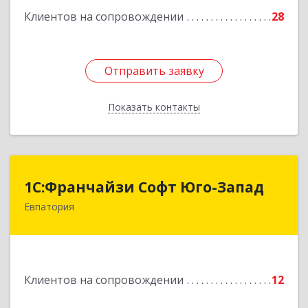
Клиентов на сопровождении
28
Отправить заявку
Отправить заявку
Показать контакты
Назад
1С:Франчайзи Софт Юго-Запад
1С:Франчайзи Софт Юго-Запад
Евпатория
297407, Крым Респ, Евпатория г, Победы пр-кт,
дом № 13, кв.45
Подробнее
Клиентов на сопровождении
12