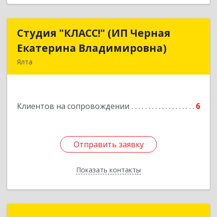
Студия "КЛАСС!" (ИП Черная
Студия "КЛАСС!" (ИП Черная
Екатерина Владимировна)
Екатерина Владимировна)
Ялта
98600, г. Ялта, ул. Свердлова, 24
Подробнее
Клиентов на сопровождении
6
Отправить заявку
Отправить заявку
Показать контакты
Назад