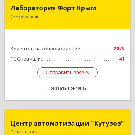
Лаборатория Форт Крым
Лаборатория Форт Крым
Симферополь
295034, Крым Респ, Симферополь г, Киевская
ул, дом № 79, оф.902
Подробнее
Клиентов на сопровождении
2079
1С:Специалист
41
Отправить заявку
Отправить заявку
Показать контакты
Назад
Центр автоматизации "Кутузов"
Центр автоматизации "Кутузов"
Севастополь
299011, Севастополь г, Генерала Петрова ул,