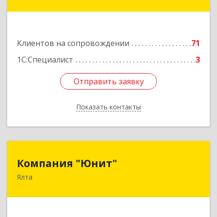
дом № 31
Подробнее
Клиентов на сопровождении
71
1С:Специалист
3
Отправить заявку
Отправить заявку
Показать контакты
Назад
Компания "Юнит"
Компания "Юнит"
Ялта
298600, Крым Респ, Ялта г, Васильева ул, дом №
16, оф.400
Подробнее