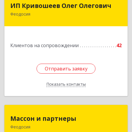
ИП Кривошеев Олег Олегович
ИП Кривошеев Олег Олегович
Феодосия
Подробнее
Клиентов на сопровождении
42
Отправить заявку
Отправить заявку
Показать контакты
Назад
Массон и партнеры
Массон и партнеры
Феодосия
298112, Крым Респ, Феодосия г, Крымская ул,