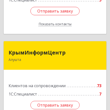
1С:Специалист
5
Отправить заявку
Отправить заявку
Показать контакты
Назад
КрымИнформЦентр
КрымИнформЦентр
Алушта
298500, Крым Респ, Алушта г, Горького ул, дом
№ 34А, оф.7
Подробнее
Клиентов на сопровождении
73
1С:Специалист
7
Отправить заявку
Отправить заявку