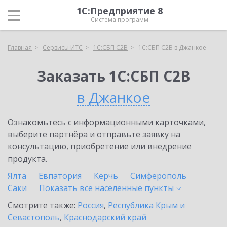
1С:Предприятие 8
Система программ
Главная
Сервисы ИТС
1С:СБП C2B
1С:СБП C2B в Джанкое
Заказать 1С:СБП C2B
в Джанкое
Ознакомьтесь с информационными карточками,
выберите партнёра и отправьте заявку на
консультацию, приобретение или внедрение
продукта.
Ялта
Евпатория
Керчь
Симферополь
Саки
Показать все населенные
пункты
Смотрите также:
Россия
,
Республика Крым и
Севастополь
,
Краснодарский край