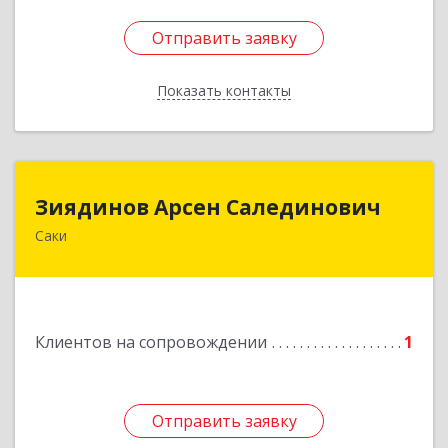
Отправить заявку
Отправить заявку
Показать контакты
Назад
Зиядинов Арсен Салединович
Зиядинов Арсен Салединович
Саки
г.Саки, Интернациональная, 5/2, кв.1
Подробнее
Клиентов на сопровождении
1
Отправить заявку
Отправить заявку