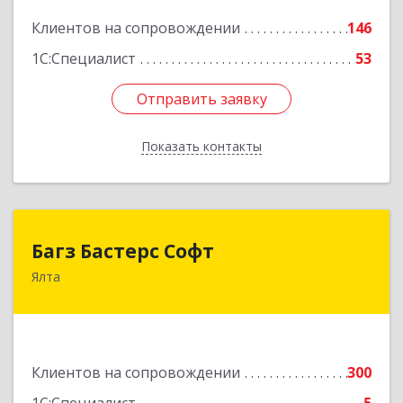
Подробнее
Клиентов на сопровождении
146
1С:Специалист
53
Отправить заявку
Отправить заявку
Показать контакты
Назад
Багз Бастерс Софт
Багз Бастерс Софт
Ялта
298603, Крым Респ, Ялта г, Свердлова ул, дом №
34
Подробнее
Клиентов на сопровождении
300