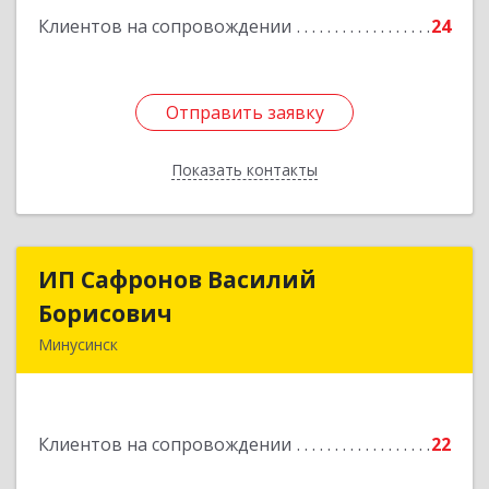
Клиентов на сопровождении
24
Отправить заявку
Отправить заявку
Показать контакты
Назад
ИП Сафронов Василий
ИП Сафронов Василий
Борисович
Борисович
Минусинск
662608, Красноярский край, Минусинск г,
Пушкина ул, дом № 8, кв.2
Клиентов на сопровождении
22
Подробнее