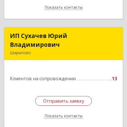
Показать контакты
Назад
ИП Сухачев Юрий
ИП Сухачев Юрий
Владимирович
Владимирович
Шарыпово
662313, Красноярский край, Шарыпово г,
Пионерный мкр, 27/2, кв.203
Клиентов на сопровождении
13
Подробнее
Отправить заявку
Отправить заявку
Показать контакты
Назад