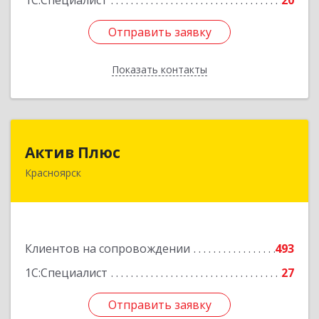
1С:Специалист
20
Отправить заявку
Отправить заявку
Показать контакты
Назад
Актив Плюс
Актив Плюс
Красноярск
660017, Красноярский край, Красноярск г,
Обороны ул, дом № 3, оф.220
Подробнее
Клиентов на сопровождении
493
1С:Специалист
27
Отправить заявку
Отправить заявку