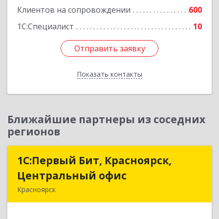
Клиентов на сопровождении
600
1С:Специалист
10
Отправить заявку
Отправить заявку
Показать контакты
Назад
Ближайшие партнеры из соседних
регионов
1С:Первый Бит, Красноярск,
1С:Первый Бит, Красноярск,
Центральный офис
Центральный офис
Красноярск
660017, Красноярский край, Красноярск г,
Диктатуры пролетариата ул, дом № 32