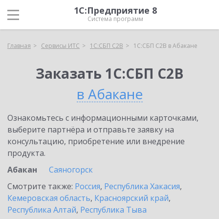
1С:Предприятие 8
Система программ
Главная
Сервисы ИТС
1С:СБП C2B
1С:СБП C2B в Абакане
Заказать 1С:СБП C2B
в Абакане
Ознакомьтесь с информационными карточками,
выберите партнёра и отправьте заявку на
консультацию, приобретение или внедрение
продукта.
Абакан
Саяногорск
Смотрите также:
Россия
,
Республика Хакасия
,
Кемеровская область
,
Красноярский край
,
Республика Алтай
,
Республика Тыва