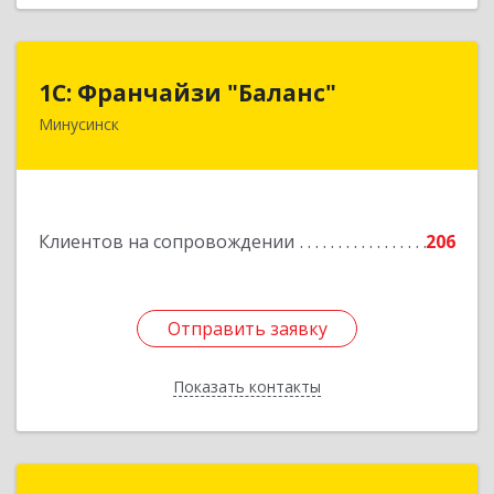
1С: Франчайзи "Баланс"
1С: Франчайзи "Баланс"
Минусинск
662610, Красноярский край, Минусинск г,
Абаканская ул, дом № 43а, пом.14
Подробнее
Клиентов на сопровождении
206
Отправить заявку
Отправить заявку
Показать контакты
Назад