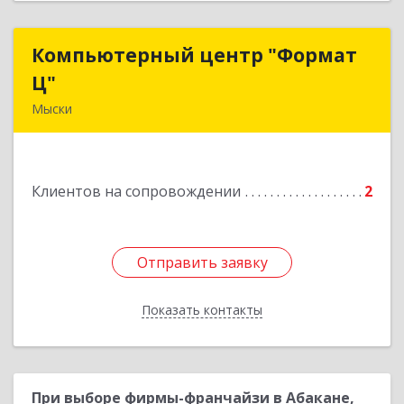
Компьютерный центр "Формат
Компьютерный центр "Формат
Ц"
Ц"
Мыски
652840, Кемеровская обл, Мыски г, Вахрушева
ул, д. 7, кв. 48
Клиентов на сопровождении
2
Подробнее
Отправить заявку
Отправить заявку
Показать контакты
Назад
При выборе фирмы-франчайзи в Абакане,