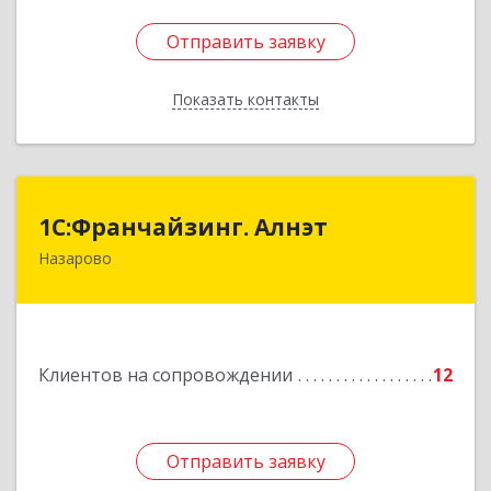
Отправить заявку
Отправить заявку
Показать контакты
Назад
1С:Франчайзинг. Алнэт
1С:Франчайзинг. Алнэт
Назарово
662200, Красноярский край, Назарово г,
Борисенко ул, дом № 11
Подробнее
Клиентов на сопровождении
12
Отправить заявку
Отправить заявку