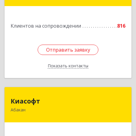
№ 9
Подробнее
Клиентов на сопровождении
816
Отправить заявку
Отправить заявку
Показать контакты
Назад
Киасофт
Киасофт
Абакан
655017, Хакасия Респ, Абакан г, Ивана Ярыгина
ул, дом № 34, оф.5
Подробнее