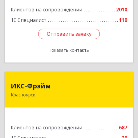
Клиентов на сопровождении
2010
Подробнее
1С:Специалист
110
Отправить заявку
Отправить заявку
Показать контакты
Назад
ИКС-Фрэйм
ИКС-Фрэйм
Красноярск
660077, Красноярский край, Красноярск г,
Батурина ул, дом № 32, пом.4
Подробнее
Клиентов на сопровождении
687