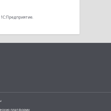
 1С:Предприятие.
ы
ческую платформу