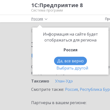
1С:Предприятие 8
Система программ
Россия
Пр
Главная
Сервисы ИТС
SellMonitor
SellMonitor
Информация на сайте будет
отображаться для региона
Заказать SellMonitor
Россия
в Таксимо
Да, все верно
Ознакомьтесь с информационными карт
Выбрать другой
внедрение продукта.
Таксимо
Улан-Удэ
Смотрите также:
Россия
,
Республика Бур
Партнеры в вашем регионе: