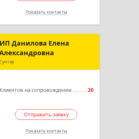
Показать контакты
Назад
ИП Данилова Елена
ИП Данилова Елена
Александровна
Александровна
Сунтар
Подробнее
Клиентов на сопровождении
20
Отправить заявку
Отправить заявку
Показать контакты
Назад