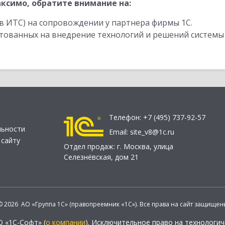
ксимо, обратите внимание на:
в ИТС) на сопровождении у партнера фирмы 1С.
стованных на внедрение технологий и решений системы
Телефон:
+7 (495) 737-92-57
льности
Email:
site_v8@1c.ru
 сайту
Отдел продаж:
г. Москва
,
улица
Селезнёвская, дом 21
© 2026 АО «Группа 1С» (правопреемник «1С»). Все права на сайт защищен
О «1С-Софт» (
о компании
). Исключительное право на технологи