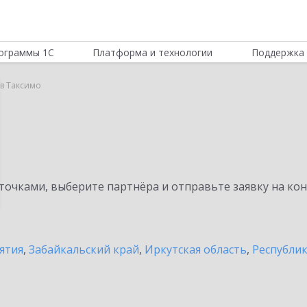
ограммы 1С
Платформа и технологии
Поддержка 
 в Таксимо
очками, выберите партнёра и отправьте заявку на ко
ятия
,
Забайкальский край
,
Иркутская область
,
Республи