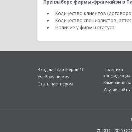
При выборе фирмы-франчайзи в Та
Количество клиентов (договоро
Количество специалистов, атте
Наличие у фирмы статуса
Вход для партнеров 1С
Политика
конфиденциа
Учебная версия
Замечания по
Стать партнером
Другие сайты
© 2011- 2026 ОО