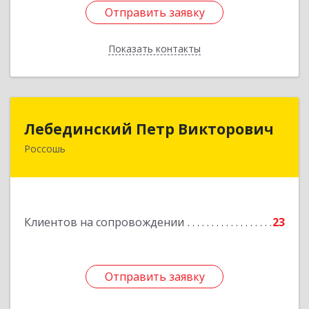
Отправить заявку
Отправить заявку
Показать контакты
Назад
Лебединский Петр Викторович
Лебединский Петр Викторович
Россошь
396650, Воронежская обл., г. Россошь, пер.
Крамского 11
Подробнее
Клиентов на сопровождении
23
Отправить заявку
Отправить заявку