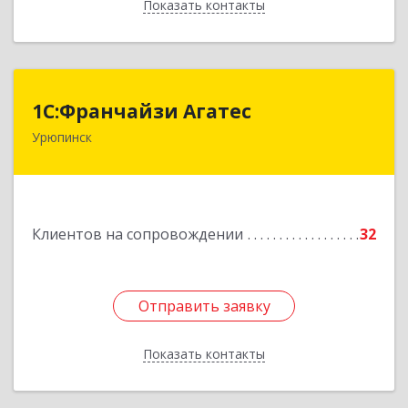
Показать контакты
Назад
1С:Франчайзи Агатес
1С:Франчайзи Агатес
Урюпинск
403113, Волгоградская обл, Урюпинск г, Ленина
пр-кт, дом № 90а
Подробнее
Клиентов на сопровождении
32
Отправить заявку
Отправить заявку
Показать контакты
Назад