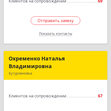
Клиентов на сопровождении
69
Отправить заявку
Отправить заявку
Показать контакты
Назад
Охременко Наталья
Охременко Наталья
Владимировна
Владимировна
Бутурлиновка
Подробнее
Клиентов на сопровождении
67