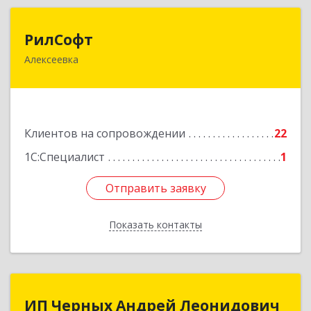
РилСофт
РилСофт
Алексеевка
309850, Белгородская обл, Алексеевский р-н,
Алексеевка г, 1-й Мостовой пер, дом № 5А
Подробнее
Клиентов на сопровождении
22
1С:Специалист
1
Отправить заявку
Отправить заявку
Показать контакты
Назад
ИП Черных Андрей Леонидович
ИП Черных Андрей Леонидович