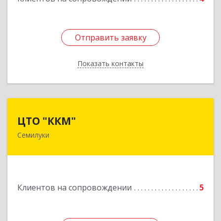
Отправить заявку
Отправить заявку
Показать контакты
Назад
ЦТО "ККМ"
ЦТО "ККМ"
Семилуки
Подробнее
Клиентов на сопровождении
5