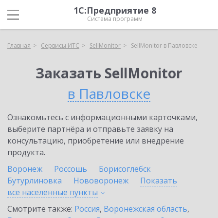
1С:Предприятие 8
Система программ
Главная
Сервисы ИТС
SellMonitor
SellMonitor в Павловске
Заказать SellMonitor
в Павловске
Ознакомьтесь с информационными карточками,
выберите партнёра и отправьте заявку на
консультацию, приобретение или внедрение
продукта.
Воронеж
Россошь
Борисоглебск
Бутурлиновка
Нововоронеж
Показать
все населенные
пункты
Смотрите также:
Россия
,
Воронежская область
,