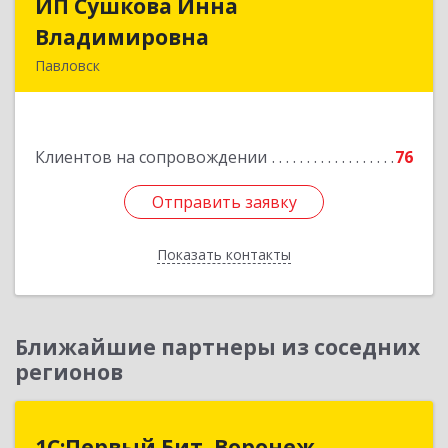
ИП Сушкова Инна
ИП Сушкова Инна
Владимировна
Владимировна
Павловск
396420, Воронежская обл, Павловский р-н,
Павловск г, Цветочная ул, дом № 4/2
Клиентов на сопровождении
76
Подробнее
Отправить заявку
Отправить заявку
Показать контакты
Назад
Ближайшие партнеры из соседних
регионов
1С:Первый Бит, Воронеж
1С:Первый Бит, Воронеж