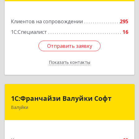
Подробнее
Клиентов на сопровождении
295
1С:Специалист
16
Отправить заявку
Отправить заявку
Показать контакты
Назад
1С:Франчайзи Валуйки Софт
1С:Франчайзи Валуйки Софт
Валуйки
309996, Белгородская обл, Валуйки г, Горького,
дом № 21, кв.21
Подробнее