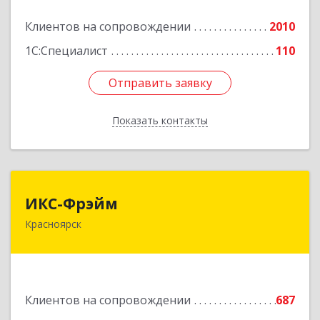
Клиентов на сопровождении
2010
Подробнее
1С:Специалист
110
Отправить заявку
Отправить заявку
Показать контакты
Назад
ИКС-Фрэйм
ИКС-Фрэйм
Красноярск
660077, Красноярский край, Красноярск г,
Батурина ул, дом № 32, пом.4
Подробнее
Клиентов на сопровождении
687