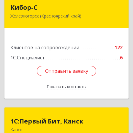
Кибор-С
Кибор-С
Железногорск (Красноярский край)
662973, Красноярский край, Железногорск г,
Белорусская ул, дом № 30 Б, пом.16
Подробнее
Клиентов на сопровождении
122
1С:Специалист
6
Отправить заявку
Отправить заявку
Показать контакты
Назад
1С:Первый Бит, Канск
1С:Первый Бит, Канск
Канск
663600, Красноярский край, Канск г, 30 лет