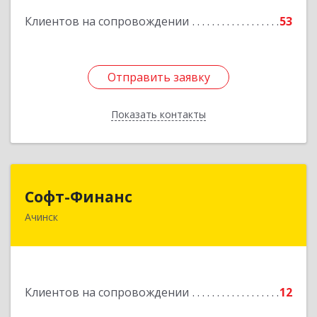
Подробнее
Клиентов на сопровождении
53
Отправить заявку
Отправить заявку
Показать контакты
Назад
Софт-Финанс
Софт-Финанс
Ачинск
662150, Красноярский край, Ачинск г, 1-й мкр,
дом № 55А, корпус 2
Подробнее
Клиентов на сопровождении
12