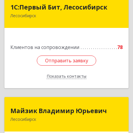
1С:Первый Бит, Лесосибирск
1С:Первый Бит, Лесосибирск
Лесосибирск
662544, Красноярский край, Лесосибирск г,
Привокзальная ул, дом № 12, оф.216
Подробнее
Клиентов на сопровождении
78
Отправить заявку
Отправить заявку
Показать контакты
Назад
Майзик Владимир Юрьевич
Майзик Владимир Юрьевич
Лесосибирск
Подробнее