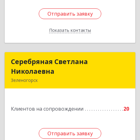
Отправить заявку
Отправить заявку
Показать контакты
Назад
Серебряная Светлана
Серебряная Светлана
Николаевна
Николаевна
Зеленогорск
663690, Краноярский край, Зленогорск г,
Энергетиков, дом № 14, кв.37
Клиентов на сопровождении
20
Подробнее
Отправить заявку
Отправить заявку