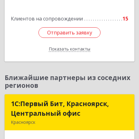
Клиентов на сопровождении
15
Отправить заявку
Отправить заявку
Показать контакты
Назад
Ближайшие партнеры из соседних
регионов
1С:Первый Бит, Красноярск,
1С:Первый Бит, Красноярск,
Центральный офис
Центральный офис
Красноярск
660017, Красноярский край, Красноярск г,
Диктатуры пролетариата ул, дом № 32