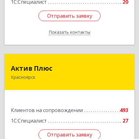
1С:Специалист
20
Отправить заявку
Отправить заявку
Показать контакты
Назад
Актив Плюс
Актив Плюс
Красноярск
660017, Красноярский край, Красноярск г,
Обороны ул, дом № 3, оф.220
Подробнее
Клиентов на сопровождении
493
1С:Специалист
27
Отправить заявку
Отправить заявку