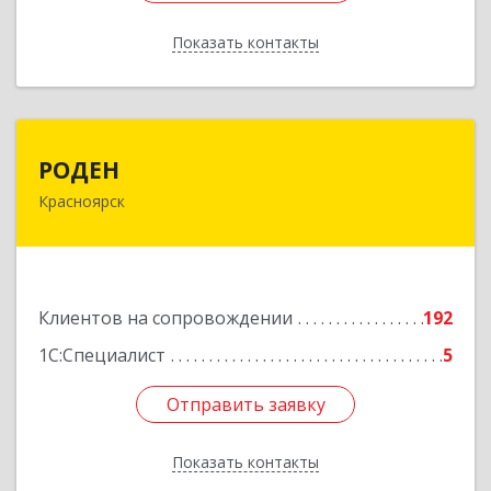
Показать контакты
Назад
РОДЕН
РОДЕН
Красноярск
660064, Красноярский край, Красноярск г, им
Академика Вавилова ул, дом № 1, оф.2-23
Подробнее
Клиентов на сопровождении
192
1С:Специалист
5
Отправить заявку
Отправить заявку
Показать контакты
Назад