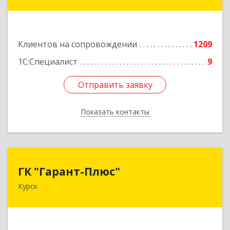
ул, дом № 3а, оф.4/1
Подробнее
Клиентов на сопровождении
1209
1С:Специалист
9
Отправить заявку
Отправить заявку
Показать контакты
Назад
ГК "Гарант-Плюс"
ГК "Гарант-Плюс"
Курск
305035, Курская обл, Курск г, Овечкина ул, дом
№ 14, пом.1
Подробнее