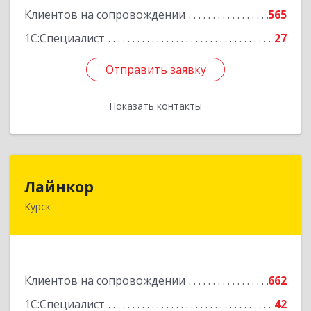
Клиентов на сопровождении
565
1С:Специалист
27
Отправить заявку
Отправить заявку
Показать контакты
Назад
Лайнкор
Лайнкор
Курск
305021, Курская обл, Курск г, Победы пр-кт, дом
№ 10, оф.№64
Подробнее
Клиентов на сопровождении
662
1С:Специалист
42