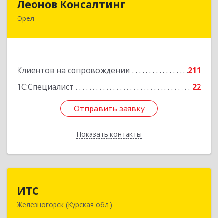
Леонов Консалтинг
Орел
302030, Орловская обл, Орловский р-н, Орел г,
Московская, дом № 17, пом.7
Подробнее
Клиентов на сопровождении
211
1С:Специалист
22
Отправить заявку
Отправить заявку
Показать контакты
Назад
ИТС
ИТС
Железногорск (Курская обл.)
307178, Курская обл, Железногорск г,