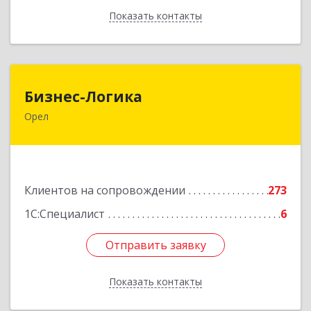
Показать контакты
Назад
Бизнес-Логика
Бизнес-Логика
Орел
302028, Орловская обл, Орловский р-н, Орел г,
Ленина ул, дом № 39а, пом.8, ком.18
Подробнее
Клиентов на сопровождении
273
1С:Специалист
6
Отправить заявку
Отправить заявку
Показать контакты
Назад