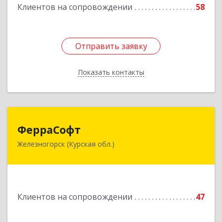
Клиентов на сопровождении
58
Отправить заявку
Отправить заявку
Показать контакты
Назад
ФерраСофт
ФерраСофт
Железногорск (Курская обл.)
307179, Курская обл, Железногорск г, Ленина ул,
дом № 92, корпус 1, оф.2-34
Подробнее
Клиентов на сопровождении
47