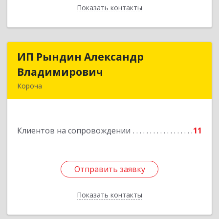
Показать контакты
Назад
ИП Рындин Александр
ИП Рындин Александр
Владимирович
Владимирович
Короча
309 201, Белгородская обл, Корочанский р-н,
Дальняя Игуменка с, Кураковка ул, дом № 76
Клиентов на сопровождении
11
Подробнее
Отправить заявку
Отправить заявку
Показать контакты
Назад