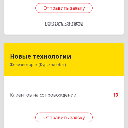
Отправить заявку
Отправить заявку
Показать контакты
Назад
Новые технологии
Новые технологии
Железногорск (Курская обл.)
307170, Курская обл, Железногорский р-н,
Железногорск г, Автолюбителей пер, дом № 5,
офис 7
Подробнее
Клиентов на сопровождении
13
Отправить заявку
Отправить заявку