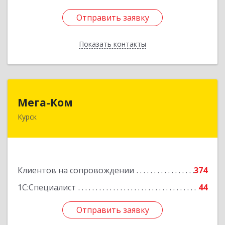
Отправить заявку
Отправить заявку
Показать контакты
Назад
Мега-Ком
Мега-Ком
Курск
305001, Курская обл, Курск г, Красной Армии ул,
дом № 23 А
Подробнее
Клиентов на сопровождении
374
1С:Специалист
44
Отправить заявку
Отправить заявку