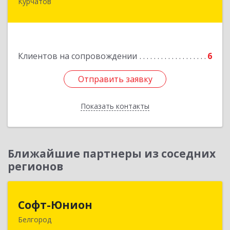
Курчатов
307251, Курская обл, Курчатовский р-н,
Курчатов г, Коммунистический пр-т, дом № 30,
корпус А
Подробнее
Клиентов на сопровождении
6
Отправить заявку
Отправить заявку
Показать контакты
Назад
Ближайшие партнеры из соседних
регионов
Софт-Юнион
Софт-Юнион
Белгород
308014, Белгородская обл, Белгород г, Садовая