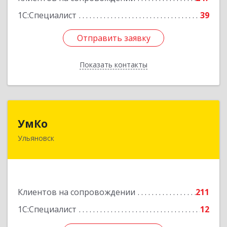
1С:Специалист
39
Отправить заявку
Отправить заявку
Показать контакты
Назад
УмКо
УмКо
Ульяновск
432027, Ульяновская обл, Ульяновск г,
Радищева ул, дом № 143, корпус 1
Подробнее
Клиентов на сопровождении
211
1С:Специалист
12