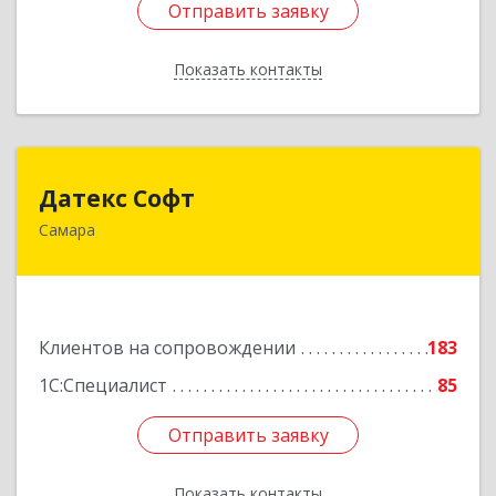
Отправить заявку
Отправить заявку
Показать контакты
Назад
Датекс Софт
Датекс Софт
Самара
443070, Самарская обл, Самара г, Партизанская
ул, дом № 86, оф.723
Подробнее
Клиентов на сопровождении
183
1С:Специалист
85
Отправить заявку
Отправить заявку
Показать контакты
Назад