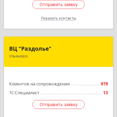
Отправить заявку
Отправить заявку
Показать контакты
Назад
ВЦ "Раздолье"
ВЦ "Раздолье"
Ульяновск
432001, Ульяновская обл, Ульяновск г, Марата
ул, дом № 13, оф.1
Подробнее
Клиентов на сопровождении
979
1С:Специалист
13
Отправить заявку
Отправить заявку