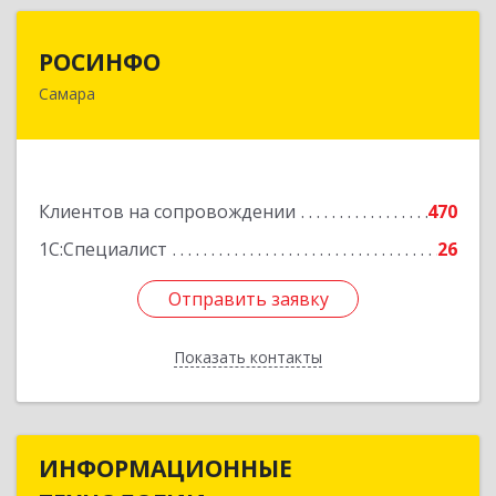
РОСИНФО
РОСИНФО
Самара
443069, Самарская обл, Самара г, Авроры ул,
дом № 110, оф.24
Подробнее
Клиентов на сопровождении
470
1С:Специалист
26
Отправить заявку
Отправить заявку
Показать контакты
Назад
ИНФОРМАЦИОННЫЕ
ИНФОРМАЦИОННЫЕ