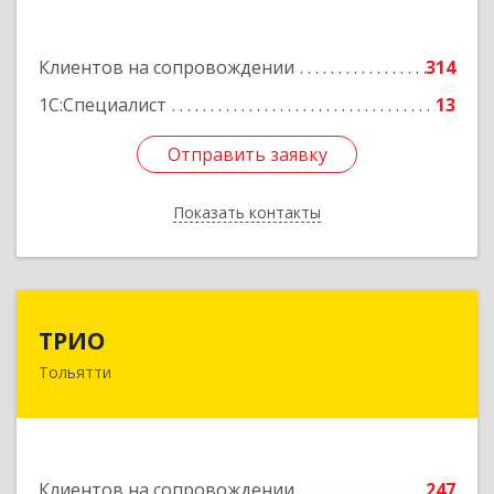
Подробнее
Клиентов на сопровождении
314
1С:Специалист
13
Отправить заявку
Отправить заявку
Показать контакты
Назад
ТРИО
ТРИО
Тольятти
445004, Самарская обл, Тольятти г,
Автозаводское ш, дом № 21, оф.200
Подробнее
Клиентов на сопровождении
247