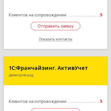
Подробнее
Клиентов на сопровождении
5
Отправить заявку
Отправить заявку
Показать контакты
Назад
1С:Франчайзинг. АктивУчет
1С:Франчайзинг. АктивУчет
Димитровград
433505, Ульяновская обл., г. Димитровград, ул.
Западная, д. 34 - 14
Подробнее
Клиентов на сопровождении
5