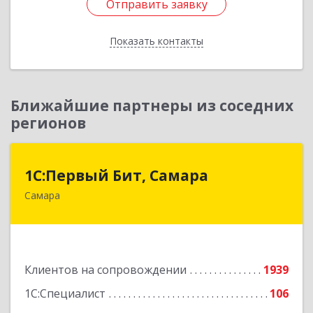
Отправить заявку
Отправить заявку
Показать контакты
Назад
Ближайшие партнеры из соседних
регионов
1С:Первый Бит, Самара
1С:Первый Бит, Самара
Самара
443013, Самарская обл, Самара г, Дачная ул,
дом № 24, пом.2/25
Подробнее
Клиентов на сопровождении
1939
1С:Специалист
106