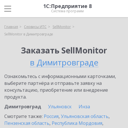
1С:Предприятие 8
Система программ
Главная
Сервисы ИТС
SellMonitor
SellMonitor в Димитровграде
Заказать SellMonitor
в Димитровграде
Ознакомьтесь с информационными карточками,
выберите партнёра и отправьте заявку на
консультацию, приобретение или внедрение
продукта.
Димитровград
Ульяновск
Инза
Смотрите также:
Россия
,
Ульяновская область
,
Пензенская область
,
Республика Мордовия
,