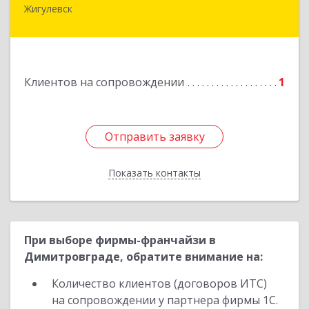
Жигулевск
445350, Самарская обл., Жигулевск, ул.Пушкина,
21, офис 4
Подробнее
Клиентов на сопровождении
1
Отправить заявку
Отправить заявку
Показать контакты
Назад
При выборе фирмы-франчайзи в
Димитровграде, обратите внимание на:
Количество клиентов (договоров ИТС)
на сопровождении у партнера фирмы 1С.