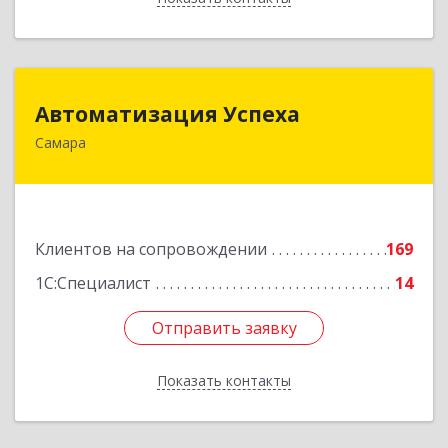
Автоматизация Успеха
Автоматизация Успеха
Самара
443011, Самарская обл, Самара г, 22
Партсъезда ул, дом № 207, оф.14
Подробнее
Клиентов на сопровождении
169
1С:Специалист
14
Отправить заявку
Отправить заявку
Показать контакты
Назад