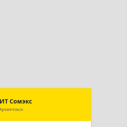
ИТ Сомэкс
ИТ Сомэкс
Архангельск
163001, Архангельская обл,
Архангельск г, Советских
Космонавтов пр-кт, дом № 176, оф.13