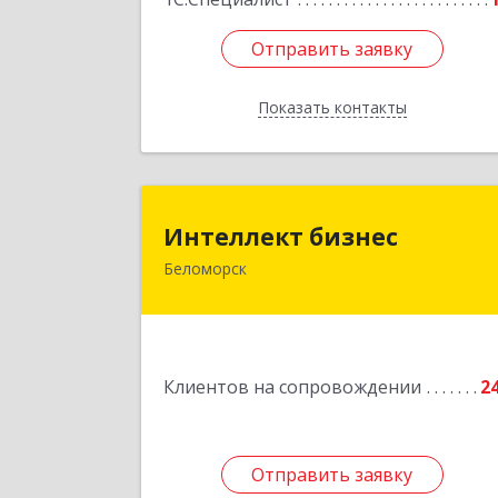
Отправить заявку
Отправить заявку
Показать контакты
Назад
Интеллект бизне
Интеллект бизнес
Беломорск
г. Беломорск, Портовое шоссе, д.
Подробне
Клиентов на сопровождении
2
Отправить заявку
Отправить заявку