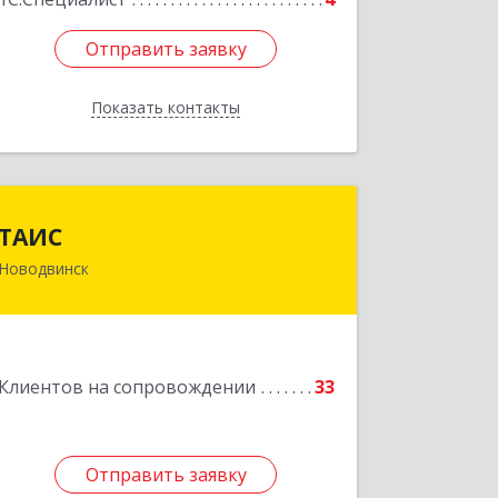
Отправить заявку
Отправить заявку
Показать контакты
Назад
ТАИС
ТАИС
Новодвинск
164902, Архангельская обл,
Новодвинск г, Димитрова ул, дом №
4а
Подробнее
Клиентов на сопровождении
33
Отправить заявку
Отправить заявку