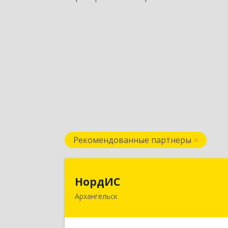
Рекомендованные партнеры
НордИ
НордИС
Архангельск
163071, Архангельская обл
Архангельск г, Гайдара ул, дом № 55
оф.1