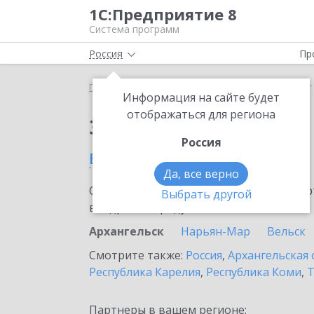
1С:Предприятие 8
Система программ
Россия
Пр
Главная
Сервисы ИТС
SellMonitor
SellMonitor
Информация на сайте будет
отображаться для региона
Заказать SellMonitor
Россия
в Архангельске
Да, все верно
Ознакомьтесь с информационными карт
Выбрать другой
внедрение продукта.
Архангельск
Нарьян-Мар
Вельск
Смотрите также:
Россия
,
Архангельская 
Республика Карелия
,
Республика Коми
,
Т
Партнеры в вашем регионе: