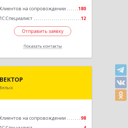
Подробнее
Клиентов на сопровождении
180
1С:Специалист
12
Отправить заявку
Отправить заявку
Показать контакты
Назад
ВЕКТОР
ВЕКТОР
Вельск
165150, Архангельская обл, Вельский
р-н, Вельск г, Конева ул, дом № 16А,
строение 2
Подробнее
Клиентов на сопровождении
98
1С:Специалист
4