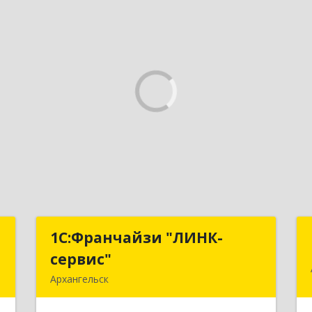
С
1С:Франчайзи "ЛИНК-
1С:Франчайзи "ЛИНК-
сервис"
сервис"
,
Архангельск
,
163000, Архангельская обл,
8
Архангельск г, Ленина пл., дом № 4,