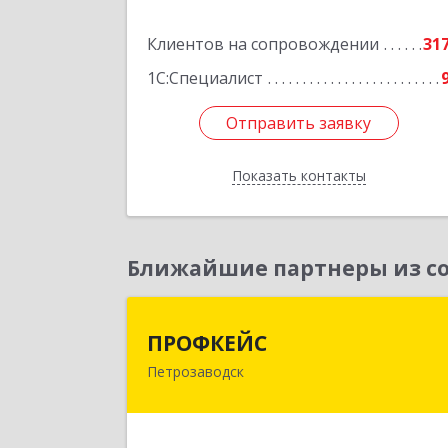
Подробне
Клиентов на сопровождении
31
1С:Специалист
Отправить заявку
Отправить заявку
Показать контакты
Назад
Ближайшие партнеры из со
ПРОФКЕЙ
ПРОФКЕЙС
Петрозаводск
185035, Карелия Респ, Петрозаводск г
Красная ул, дом № 1