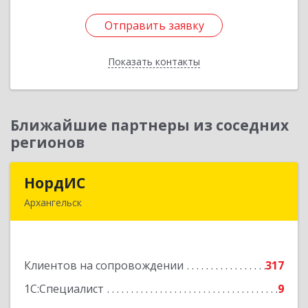
Отправить заявку
Отправить заявку
Показать контакты
Назад
Ближайшие партнеры из соседних
регионов
НордИС
НордИС
Архангельск
163071, Архангельская обл, Архангельск г,
Гайдара ул, дом № 55, оф.18
Клиентов на сопровождении
317
Подробнее
1С:Специалист
9