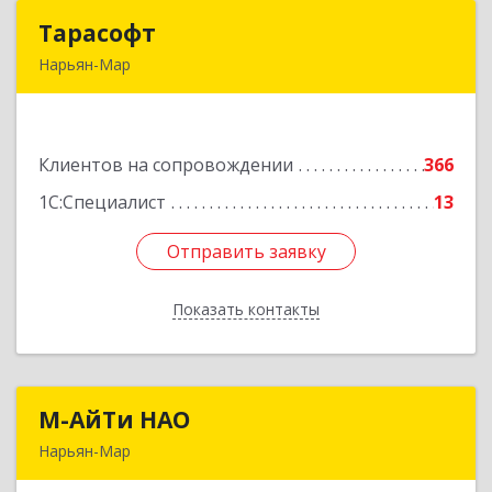
Тарасофт
Тарасофт
Нарьян-Мар
166000, Ненецкий АО, Нарьян-Мар г, им
В.И.Ленина ул, дом № 39, корпус А, оф.2
Клиентов на сопровождении
366
Подробнее
1С:Специалист
13
Отправить заявку
Отправить заявку
Показать контакты
Назад
М-АйТи НАО
М-АйТи НАО
Нарьян-Мар
166000, Ненецкий АО, Нарьян-Мар г,