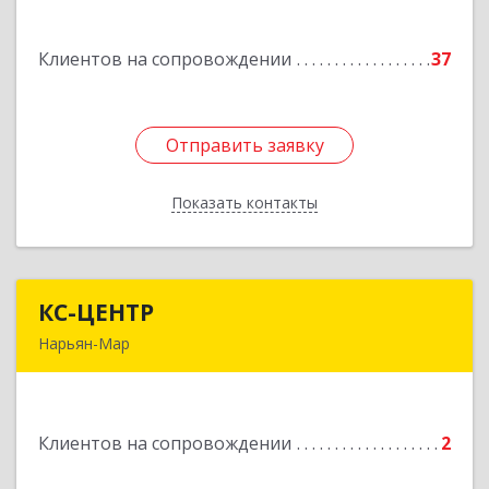
Авиаторов ул, дом № 15, корпус А
Клиентов на сопровождении
37
Подробнее
Отправить заявку
Отправить заявку
Показать контакты
Назад
КС-ЦЕНТР
КС-ЦЕНТР
Нарьян-Мар
Подробнее
Клиентов на сопровождении
2