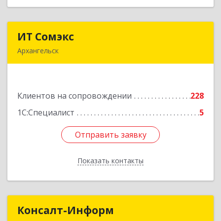
ИТ Сомэкс
ИТ Сомэкс
Архангельск
163001, Архангельская обл, Архангельск г,
Советских Космонавтов пр-кт, дом № 176,
оф.13
Клиентов на сопровождении
228
Подробнее
1С:Специалист
5
Отправить заявку
Отправить заявку
Показать контакты
Назад
Консалт-Информ
Консалт-Информ