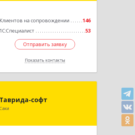
Подробнее
Клиентов на сопровождении
146
1С:Специалист
53
Отправить заявку
Отправить заявку
Показать контакты
Назад
Таврида-софт
Таврида-софт
296574, Крым Респ, м.р-н Сакский с.п.
Саки
Новофедоровское, Новофедоровка
пгт, 30 Авиаполка ул, дом № 10
Подробнее