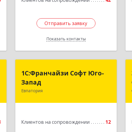
6
Клиентов на сопровождении
42
Отправить заявку
Отправить заявку
Показать контакты
Назад
"
1С:Франчайзи Софт Юго-
1С:Франчайзи Софт Юго-
Запад
Запад
а
0
Евпатория
297407, Крым Респ, Евпатория г,
Победы пр-кт, дом № 13, кв.45
е
Подробнее
8
Клиентов на сопровождении
12