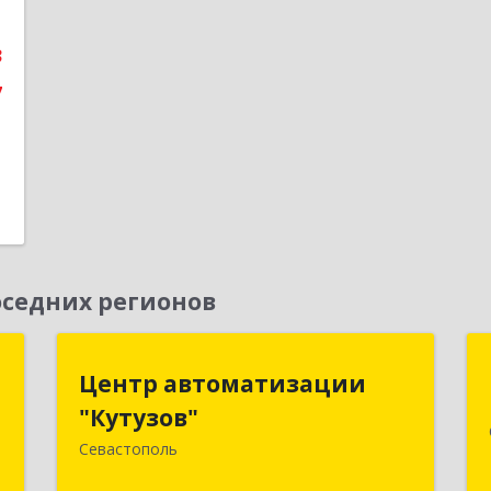
3
7
седних регионов
м
Центр автоматизации
Центр автоматизации
"Кутузов"
"Кутузов"
,
2
Севастополь
299011, Севастополь г, Генерала
Петрова ул, дом № 20, корпус 1, оф.1