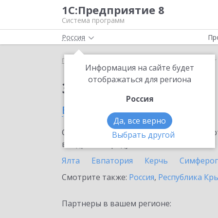
1С:Предприятие 8
Система программ
Россия
Пр
Главная
Сервисы ИТС
SellMonitor
SellMonitor
Информация на сайте будет
отображаться для региона
Заказать SellMonitor
Россия
в Алуште
Да, все верно
Ознакомьтесь с информационными карт
Выбрать другой
внедрение продукта.
Ялта
Евпатория
Керчь
Симферо
Смотрите также:
Россия
,
Республика Кр
Партнеры в вашем регионе: