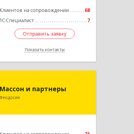
Клиентов на сопровождении
68
1С:Специалист
7
Отправить заявку
Отправить заявку
Показать контакты
Назад
Массон и партнеры
Массон и партнеры
298112, Крым Респ, Феодосия г,
Феодосия
Крымская ул, дом № 31
Подробнее