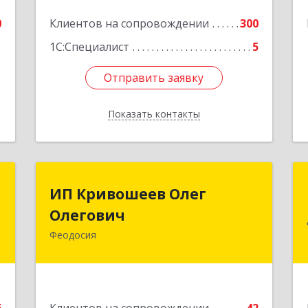
0
Клиентов на сопровождении
300
1С:Специалист
5
Отправить заявку
Отправить заявку
Показать контакты
Назад
П
ИП Кривошеев Олег
ИП Кривошеев Олег
а
Олегович
Олегович
)
Феодосия
Подробнее
4
е