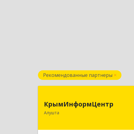
Рекомендованные партнеры
КрымИнформЦент
КрымИнформЦентр
298500, Крым Респ, Алушта г
Алушта
Горького ул, дом № 34А, оф.
Подробне