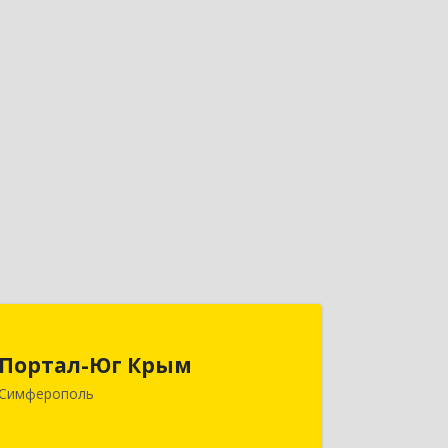
Портал-Юг Крым
Портал-Юг Крым
295015, Крым Респ, Симферополь г,
Симферополь
Козлова ул, дом № 27