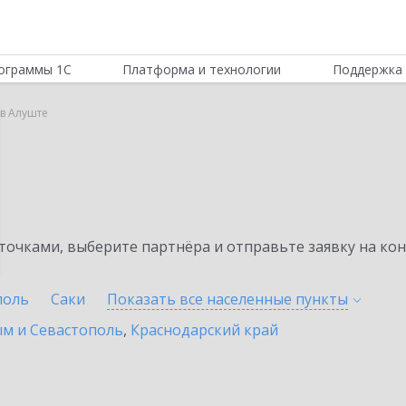
ограммы 1С
Платформа и технологии
Поддержка 
 в Алуште
очками, выберите партнёра и отправьте заявку на ко
поль
Саки
Показать все населенные
пункты
ым и Севастополь
,
Краснодарский край