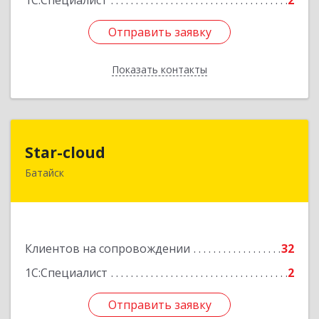
1С:Специалист
2
Отправить заявку
Отправить заявку
Показать контакты
Назад
Star-cloud
Star-cloud
Батайск
346880, Ростовская обл, Батайск г, Фермерская
ул, дом № 16, оф.8
Подробнее
Клиентов на сопровождении
32
1С:Специалист
2
Отправить заявку
Отправить заявку