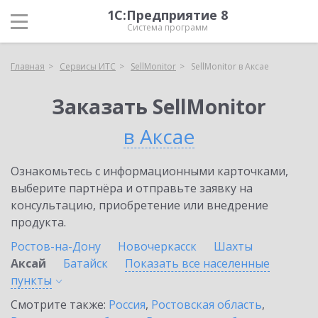
1С:Предприятие 8
Система программ
Главная
Сервисы ИТС
SellMonitor
SellMonitor в Аксае
Заказать SellMonitor
в Аксае
Ознакомьтесь с информационными карточками,
выберите партнёра и отправьте заявку на
консультацию, приобретение или внедрение
продукта.
Ростов-на-Дону
Новочеркасск
Шахты
Аксай
Батайск
Показать все населенные
пункты
Смотрите также:
Россия
,
Ростовская область
,