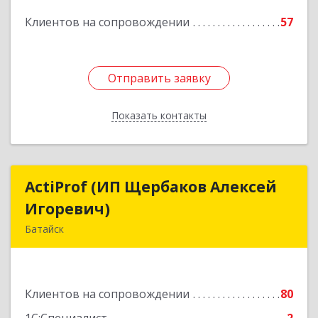
Клиентов на сопровождении
57
Подробнее
Отправить заявку
Отправить заявку
Показать контакты
Назад
ActiProf (ИП Щербаков Алексей
ActiProf (ИП Щербаков Алексей
Игоревич)
Игоревич)
Батайск
346885, Ростовская обл, Батайск г, Огородная
ул, дом № 97
Клиентов на сопровождении
80
Подробнее