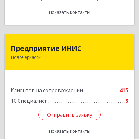
Показать контакты
Назад
Предприятие ИНИС
Предприятие ИНИС
Новочеркасск
346430, Ростовская обл, Новочеркасск г,
Московская ул, дом № 6, оф.8
Подробнее
Клиентов на сопровождении
415
1С:Специалист
5
Отправить заявку
Отправить заявку
Показать контакты
Назад