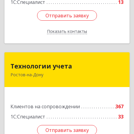
1С:Специалист
13
Отправить заявку
Отправить заявку
Показать контакты
Назад
Технологии учета
Технологии учета
Ростов-на-Дону
344064, Ростовская обл, Ростов-на-Дону г,
Вавилова ул, дом № 68, оф.309
Подробнее
Клиентов на сопровождении
367
1С:Специалист
33
Отправить заявку
Отправить заявку