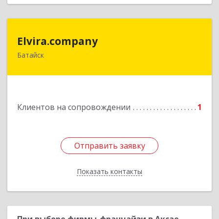
Elvira.company
Elvira.company
Батайск
Подробнее
Клиентов на сопровождении
1
Отправить заявку
Отправить заявку
Показать контакты
Назад