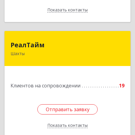
Показать контакты
Назад
РеалТайм
РеалТайм
Шахты
346504, Ростовская обл, Шахты г,
Чернышевского ул, дом № 42
Подробнее
Клиентов на сопровождении
19
Отправить заявку
Отправить заявку
Показать контакты
Назад