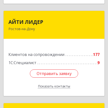
АЙТИ ЛИДЕР
АЙТИ ЛИДЕР
Ростов-на-Дону
344065, Ростовская обл, Ростов-на-Дону г,
Беломорский пер, дом № 98, оф.206
Подробнее
Клиентов на сопровождении
177
1С:Специалист
9
Отправить заявку
Отправить заявку
Показать контакты
Назад