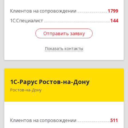
Подробнее
Клиентов на сопровождении
1799
1С:Специалист
144
Отправить заявку
Отправить заявку
Показать контакты
Назад
1С-Рарус Ростов-на-Дону
1С-Рарус Ростов-на-Дону
Ростов-на-Дону
344002, Ростовская обл, г.о. город Ростов-на-
Дону, Ростов-на-Дону г, Газетный пер, дом №
47Б
Подробнее
Клиентов на сопровождении
511