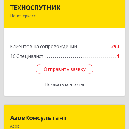
ТЕХНОСПУТНИК
ТЕХНОСПУТНИК
Новочеркасск
346400, Ростовская обл, Новочеркасск г,
Фрунзе ул, дом № 69А/1А, этаж 1
Подробнее
Клиентов на сопровождении
290
1С:Специалист
4
Отправить заявку
Отправить заявку
Показать контакты
Назад
АзовКонсультант
АзовКонсультант
Азов
346780, Ростовская обл, Азов г, Петровский б-р,