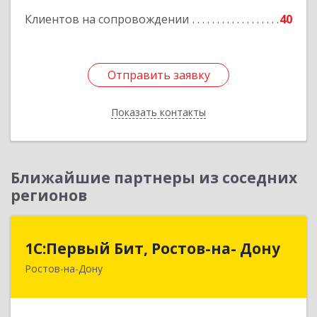
Клиентов на сопровождении
40
Отправить заявку
Отправить заявку
Показать контакты
Назад
Ближайшие партнеры из соседних
регионов
1С:Первый Бит, Ростов-на- Дону
1С:Первый Бит, Ростов-на- Дону
Ростов-на-Дону
344091, Ростовская обл, Ростов-на-Дону г,
Малиновского ул, дом № 3, корпус 1, пом.36