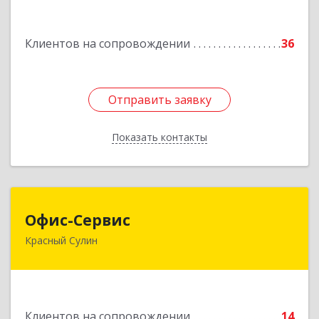
Подробнее
Клиентов на сопровождении
36
Отправить заявку
Отправить заявку
Показать контакты
Назад
Офис-Сервис
Офис-Сервис
Красный Сулин
346350, Ростовская обл, р-н Красносулинский,
Красный Сулин г, Заводская ул, дом № 1
Подробнее
Клиентов на сопровождении
14