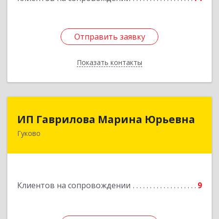
Отправить заявку
Отправить заявку
Показать контакты
Назад
ИП Гаврилова Марина Юрьевна
ИП Гаврилова Марина Юрьевна
Гуково
Подробнее
Клиентов на сопровождении
9