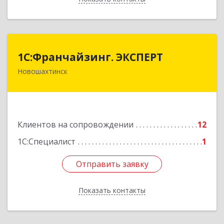
1С:Франчайзинг. ЭКСПЕРТ
1С:Франчайзинг. ЭКСПЕРТ
Новошахтинск
346901, Ростовская обл, Новошахтинск г,
Куйбышева ул, дом № 6, кв.2
Подробнее
Клиентов на сопровождении
12
1С:Специалист
1
Отправить заявку
Отправить заявку
Показать контакты
Назад