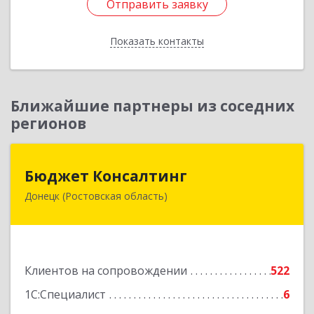
Отправить заявку
Отправить заявку
Показать контакты
Назад
Ближайшие партнеры из соседних
регионов
Бюджет Консалтинг
Бюджет Консалтинг
Донецк (Ростовская область)
346338, Ростовская обл, г.о. Город Донецк,
Донецк г, 12-й кв-л, дом № 10, оф.28
Подробнее
Клиентов на сопровождении
522
1С:Специалист
6