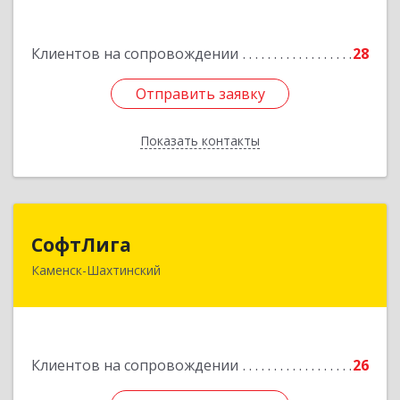
Подробнее
Клиентов на сопровождении
28
Отправить заявку
Отправить заявку
Показать контакты
Назад
СофтЛига
СофтЛига
Каменск-Шахтинский
347800, Ростовская обл, Каменск-Шахтинский г,
Желябова ул, дом № 33А
Подробнее
Клиентов на сопровождении
26