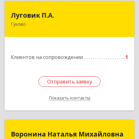
Луговик П.А.
Луговик П.А.
Гуково
Подробнее
Клиентов на сопровождении
1
Отправить заявку
Отправить заявку
Показать контакты
Назад
Воронина Наталья Михайловна
Воронина Наталья Михайловна