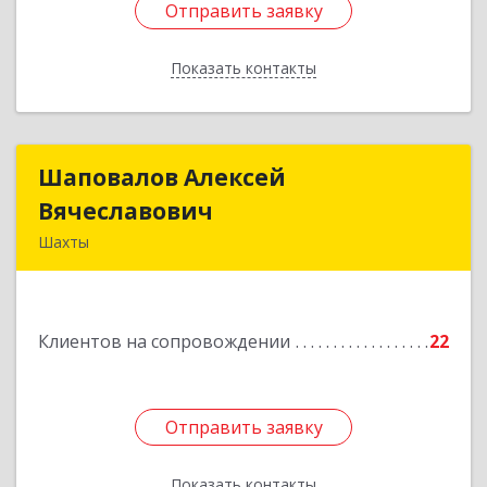
Отправить заявку
Отправить заявку
Показать контакты
Назад
Шаповалов Алексей
Шаповалов Алексей
Вячеславович
Вячеславович
Шахты
346510, Шахты г, Ленина ул, дом № 142
Подробнее
Клиентов на сопровождении
22
Отправить заявку
Отправить заявку
Показать контакты
Назад