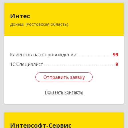
Интес
Интес
Донецк (Ростовская область)
346330, Ростовская обл, Донецк г, 60-й кв-л,
дом № 6 ( пристройка)
Подробнее
Клиентов на сопровождении
99
1С:Специалист
9
Отправить заявку
Отправить заявку
Показать контакты
Назад
Интерсофт-Сервис
Интерсофт-Сервис