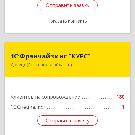
Отправить заявку
Отправить заявку
Показать контакты
Назад
1С:Франчайзинг."КУРС"
1С:Франчайзинг."КУРС"
Донецк (Ростовская область)
346330, Ростовская обл, Донецк г, Благодатный
пер, дом № 16
Подробнее
Клиентов на сопровождении
180
1С:Специалист
1
Отправить заявку
Отправить заявку