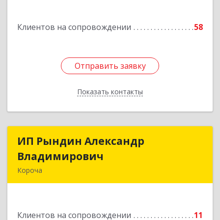
Подробнее
Клиентов на сопровождении
58
Отправить заявку
Отправить заявку
Показать контакты
Назад
ИП Рындин Александр
ИП Рындин Александр
Владимирович
Владимирович
Короча
309 201, Белгородская обл, Корочанский р-н,
Дальняя Игуменка с, Кураковка ул, дом № 76
Клиентов на сопровождении
11
Подробнее