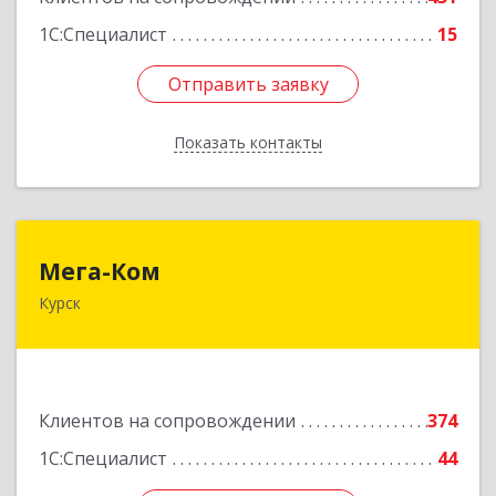
1С:Специалист
15
Отправить заявку
Отправить заявку
Показать контакты
Назад
Мега-Ком
Мега-Ком
Курск
305001, Курская обл, Курск г, Красной Армии ул,
дом № 23 А
Подробнее
Клиентов на сопровождении
374
1С:Специалист
44