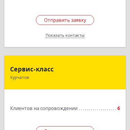
Отправить заявку
Отправить заявку
Показать контакты
Назад
Сервис-класс
Сервис-класс
Курчатов
307251, Курская обл, Курчатовский р-н,
Курчатов г, Коммунистический пр-т, дом № 30,
корпус А
Подробнее
Клиентов на сопровождении
6