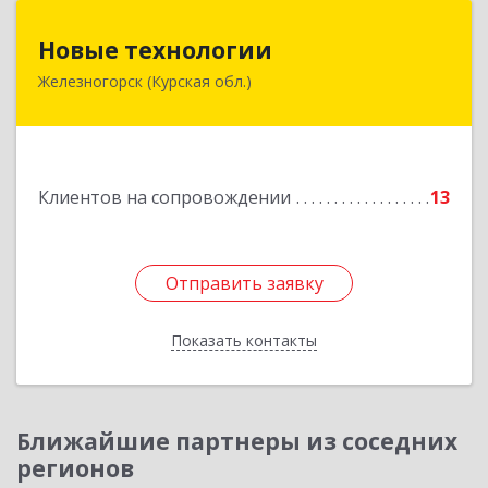
Новые технологии
Новые технологии
Железногорск (Курская обл.)
307170, Курская обл, Железногорский р-н,
Железногорск г, Автолюбителей пер, дом № 5,
офис 7
Подробнее
Клиентов на сопровождении
13
Отправить заявку
Отправить заявку
Показать контакты
Назад
Ближайшие партнеры из соседних
регионов