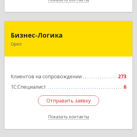
Бизнес-Логика
Бизнес-Логика
Орел
302028, Орловская обл, Орловский р-н, Орел г,
Ленина ул, дом № 39а, пом.8, ком.18
Подробнее
Клиентов на сопровождении
273
1С:Специалист
6
Отправить заявку
Отправить заявку
Показать контакты
Назад