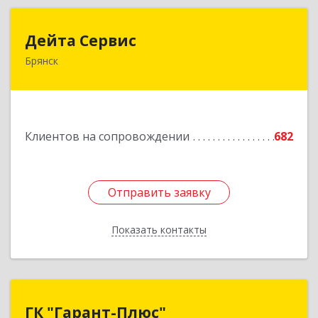
Дейта Сервис
Дейта Сервис
Брянск
241035, Брянская обл, Брянск г, Ульянова ул,
дом № 4, оф.403
Подробнее
Клиентов на сопровождении
682
Отправить заявку
Отправить заявку
Показать контакты
Назад
ГК "Гарант-Плюс"
ГК "Гарант-Плюс"