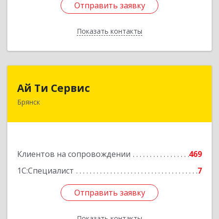
Отправить заявку
Отправить заявку
Показать контакты
Назад
Ай Ти Сервис
Ай Ти Сервис
Брянск
241035, Брянская обл, Брянск г, Брянской
Пролетарской Дивизии ул, дом № 9
Подробнее
Клиентов на сопровождении
469
1С:Специалист
7
Отправить заявку
Отправить заявку
Показать контакты
Назад