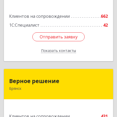
Подробнее
Клиентов на сопровождении
662
1С:Специалист
42
Отправить заявку
Отправить заявку
Показать контакты
Назад
Верное решение
Верное решение
Брянск
241035, Брянская обл, Брянск г, Ульянова ул,
дом № 4, оф.307
Подробнее
Клиентов на сопровождении
431