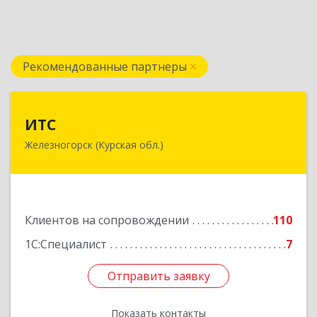
Рекомендованные партнеры
ИТС
ИТС
Железногорск (Курская обл.)
307178, Курская обл, Железногорск г,
Димитрова ул, дом № 3, корпус 5, оф.5
Подробнее
Клиентов на сопровождении
110
1С:Специалист
7
Отправить заявку
Отправить заявку
Показать контакты
Назад