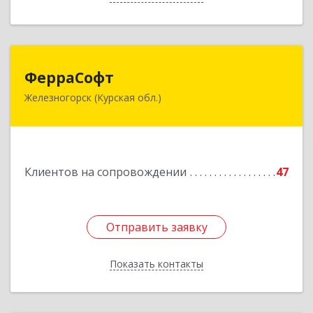
ФерраСофт
ФерраСофт
Железногорск (Курская обл.)
307179, Курская обл, Железногорск г, Ленина ул,
дом № 92, корпус 1, оф.2-34
Подробнее
Клиентов на сопровождении
47
Отправить заявку
Отправить заявку
Показать контакты
Назад