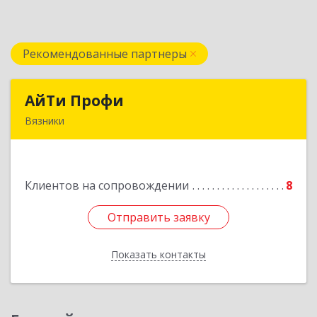
Рекомендованные партнеры
АйТи Профи
АйТи Профи
Вязники
Подробнее
Клиентов на сопровождении
8
Отправить заявку
Отправить заявку
Показать контакты
Назад