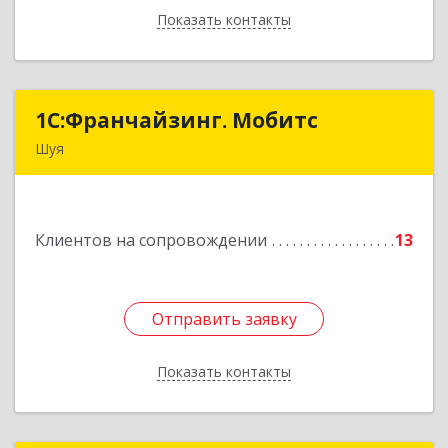
Показать контакты
Назад
1С:Франчайзинг. Мобитс
1С:Франчайзинг. Мобитс
Шуя
Подробнее
Клиентов на сопровождении
13
Отправить заявку
Отправить заявку
Показать контакты
Назад