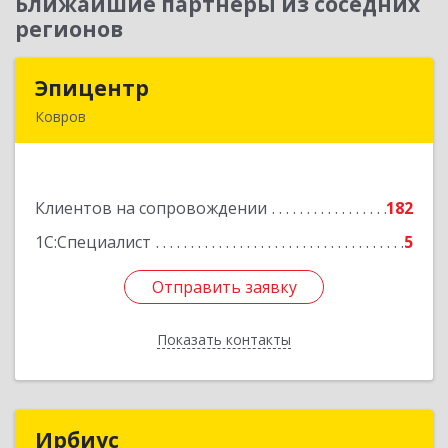
Ближайшие партнеры из соседних
регионов
Эпицентр
Эпицентр
Ковров
601900, Владимирская обл, Ковров г, Барсукова
ул, дом № 17
Клиентов на сопровождении
182
Подробнее
1С:Специалист
5
Отправить заявку
Отправить заявку
Показать контакты
Назад
Ирбиус
Ирбиус