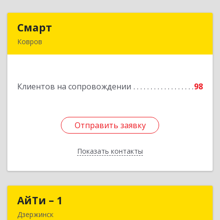
Смарт
Смарт
Ковров
601900, Владимирская обл, Ковров г, Труда ул,
дом № 4, строение 99, оф.42
Клиентов на сопровождении
98
Подробнее
Отправить заявку
Отправить заявку
Показать контакты
Назад
АйТи – 1
АйТи – 1
Дзержинск