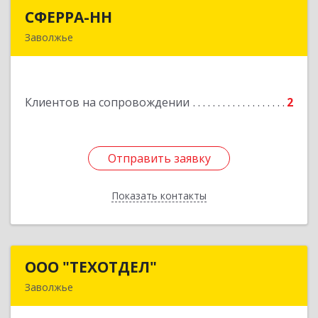
СФЕРРА-НН
СФЕРРА-НН
Заволжье
Подробнее
Клиентов на сопровождении
2
Отправить заявку
Отправить заявку
Показать контакты
Назад
ООО "ТЕХОТДЕЛ"
ООО "ТЕХОТДЕЛ"
Заволжье
Подробнее