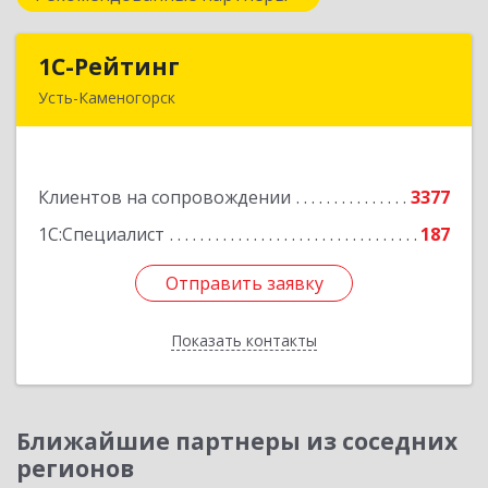
1С-Рейтинг
1С-Рейтинг
Усть-Каменогорск
492024, Усть-Каменогорск, ул.Ушанова, 27
Подробнее
Клиентов на сопровождении
3377
1С:Специалист
187
Отправить заявку
Отправить заявку
Показать контакты
Назад
Ближайшие партнеры из соседних
регионов