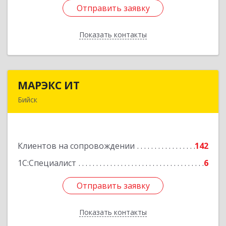
Отправить заявку
Отправить заявку
Показать контакты
Назад
МАРЭКС ИТ
МАРЭКС ИТ
Бийск
Алтайский край, Бийск г, Разина, дом № 94
Подробнее
Клиентов на сопровождении
142
1С:Специалист
6
Отправить заявку
Отправить заявку
Показать контакты
Назад