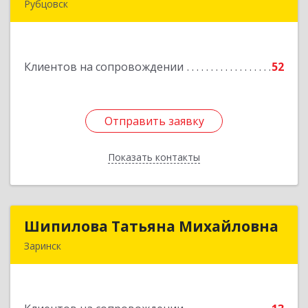
Рубцовск
658210, Алтайский край, Рубцовск г,
Комсомольская ул, дом № 80
Клиентов на сопровождении
52
Подробнее
Отправить заявку
Отправить заявку
Показать контакты
Назад
Шипилова Татьяна Михайловна
Шипилова Татьяна Михайловна
Заринск
Подробнее