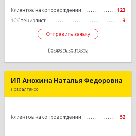
Клиентов на сопровождении
123
Подробнее
1С:Специалист
3
Отправить заявку
Отправить заявку
Показать контакты
Назад
ИП Анохина Наталья Федоровна
ИП Анохина Наталья Федоровна
Новоалтайск
658041, Алтайский край, Новоалтайск г,
Белоярская ул, дом № 132
Клиентов на сопровождении
52
Подробнее