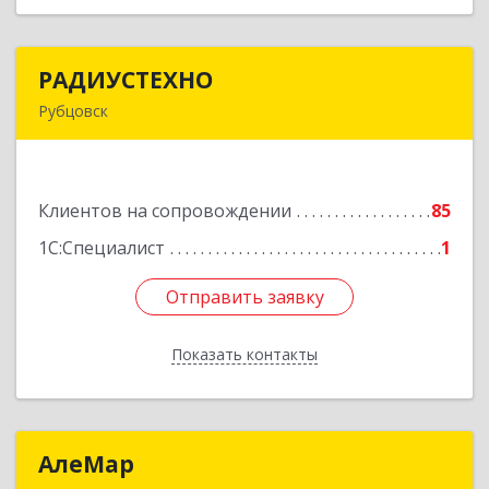
РАДИУСТЕХНО
РАДИУСТЕХНО
Рубцовск
658225, Алтайский край, Рубцовск г, Ленина пр-
кт, дом № 206, оф.427
Клиентов на сопровождении
85
Подробнее
1С:Специалист
1
Отправить заявку
Отправить заявку
Показать контакты
Назад
АлеМар
АлеМар