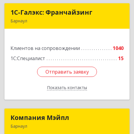
1С-Галэкс: Франчайзинг
1С-Галэкс: Франчайзинг
Барнаул
656015, Алтайский край, Барнаул г, Деповская
ул, дом № 7, каб.А-105
Клиентов на сопровождении
1040
Подробнее
1С:Специалист
15
Отправить заявку
Отправить заявку
Показать контакты
Назад
Компания Мэйпл
Компания Мэйпл
Барнаул
656038, Алтайский край, Барнаул г,