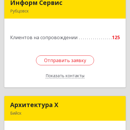
Информ Сервис
Информ Сервис
Рубцовск
658204, Алтайский край, Рубцовск г, Алтайская
ул, дом № 7
Клиентов на сопровождении
125
Подробнее
Отправить заявку
Отправить заявку
Показать контакты
Назад
Архитектура Х
Архитектура Х
Бийск
659300, Алтайский край, Бийск г, Турусова ул,
дом № 3