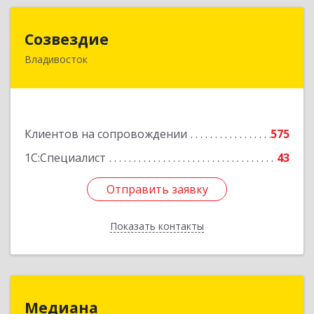
Созвездие
Созвездие
Владивосток
690069, Приморский край, Владивосток г,
Тухачевского ул, дом № 62, кв.94
Подробнее
Клиентов на сопровождении
575
1С:Специалист
43
Отправить заявку
Отправить заявку
Показать контакты
Назад
Медиана
Медиана