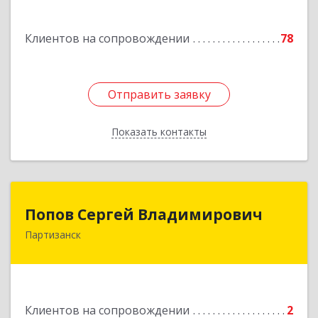
Подробнее
Клиентов на сопровождении
78
Отправить заявку
Отправить заявку
Показать контакты
Назад
Попов Сергей Владимирович
Попов Сергей Владимирович
Партизанск
692922, Приморский край, г. Находка, ул.
Пограничная, 30-18
Подробнее
Клиентов на сопровождении
2