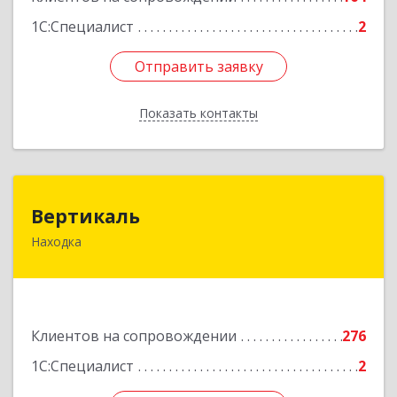
1С:Специалист
2
Отправить заявку
Отправить заявку
Показать контакты
Назад
Вертикаль
Вертикаль
Находка
692928, Приморский край, Находка г,
Постышева ул, дом № 27
Подробнее
Клиентов на сопровождении
276
1С:Специалист
2