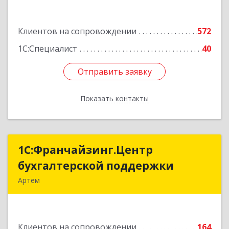
Подробнее
Клиентов на сопровождении
572
1С:Специалист
40
Отправить заявку
Отправить заявку
Показать контакты
Назад
1С:Франчайзинг.Центр
1С:Франчайзинг.Центр
бухгалтерской поддержки
бухгалтерской поддержки
Артем
692760, Приморский край, Артем г, Фрунзе ул,
дом № 54А, каб.21
Клиентов на сопровождении
164
Подробнее