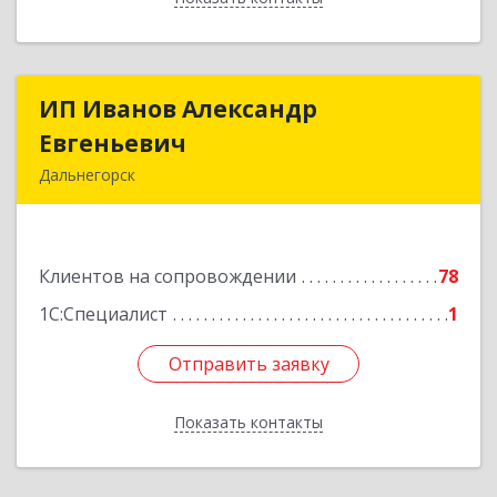
ИП Иванов Александр
ИП Иванов Александр
Евгеньевич
Евгеньевич
Дальнегорск
692446, Приморский край, Дальнегорск г,
Инженерная ул, дом № 28, кв.1
Клиентов на сопровождении
78
Подробнее
1С:Специалист
1
Отправить заявку
Отправить заявку
Показать контакты
Назад