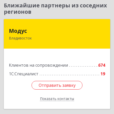
Ближайшие партнеры из соседних
регионов
Модус
Модус
Владивосток
690091, Приморский край, Владивосток г, ул.
Фадеева, д. 10
Подробнее
Клиентов на сопровождении
674
1С:Специалист
19
Отправить заявку
Отправить заявку
Показать контакты
Назад