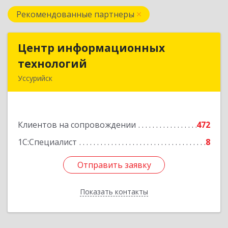
Рекомендованные партнеры
Центр информационных
Центр информационных
технологий
технологий
Уссурийск
692512, Приморский край, Уссурийск г,
Пушкина ул, дом № 1, пом.2
Клиентов на сопровождении
472
Подробнее
1С:Специалист
8
Отправить заявку
Отправить заявку
Показать контакты
Назад