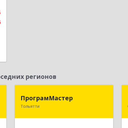
е
5
6
седних регионов
а
ПрограмМастер
ПрограмМастер
Тольятти
,
445004, Самарская обл, Тольятти г,
5
Автозаводское ш, дом № 51