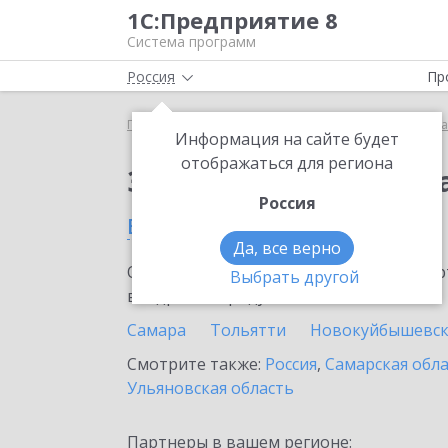
1С:Предприятие 8
Система программ
Россия
Пр
Главная
Сервисы ИТС
Премиальная поддержка
Информация на сайте будет
отображаться для региона
Заказать Премиальн
Россия
в Сызрани
Да, все верно
Ознакомьтесь с информационными карт
Выбрать другой
внедрение продукта.
Самара
Тольятти
Новокуйбышевс
Смотрите также:
Россия
,
Самарская обл
Ульяновская область
Партнеры в вашем регионе: