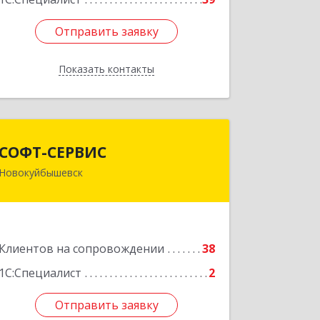
Отправить заявку
Отправить заявку
Показать контакты
Назад
СОФТ-СЕРВИС
СОФТ-СЕРВИС
Новокуйбышевск
446206, Самарская обл,
Новокуйбышевск г, Островского ул,
дом № 17А 12, оф.47
Подробнее
Клиентов на сопровождении
38
1С:Специалист
2
Отправить заявку
Отправить заявку