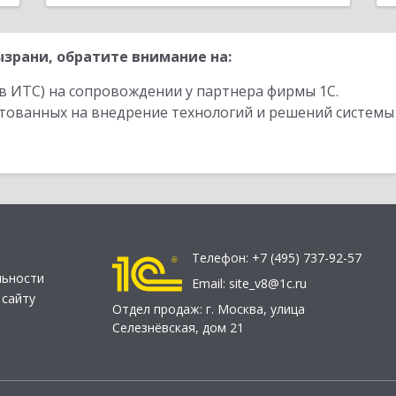
зрани, обратите внимание на:
в ИТС) на сопровождении у партнера фирмы 1С.
стованных на внедрение технологий и решений системы
Телефон:
+7 (495) 737-92-57
льности
Email:
site_v8@1c.ru
 сайту
Отдел продаж:
г. Москва
,
улица
Селезнёвская, дом 21