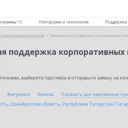
ограммы 1С
Платформа и технологии
Поддержка 
 корпоративных клиентов
Премиальная поддержка корпоративных кли
ая поддержка корпоративных 
очками, выберите партнёра и отправьте заявку на ко
к
Жигулевск
Кинель
Показать все населенные
пу
асть
,
Оренбургская область
,
Республика Татарстан (Тата