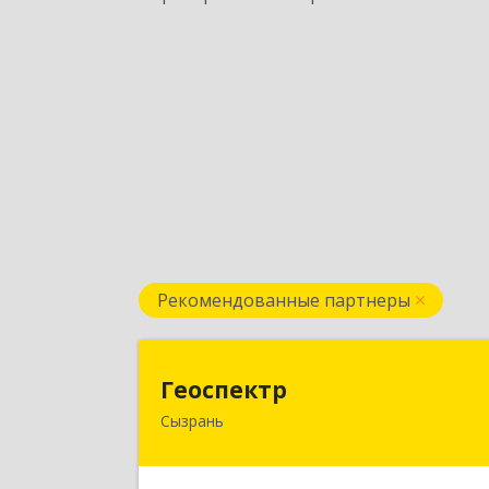
Рекомендованные партнеры
Геоспект
Геоспектр
Сызрань
446001, Самарская обл, Сызрань г
Кирова ул, дом № 4