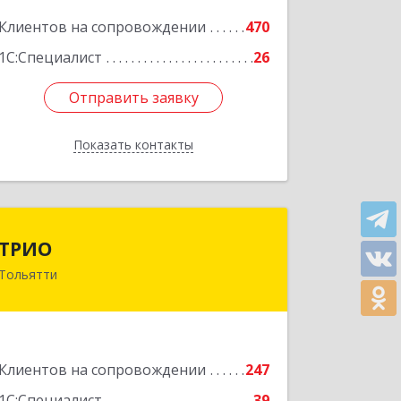
Подробнее
Клиентов на сопровождении
470
1С:Специалист
26
Отправить заявку
Отправить заявку
Показать контакты
Назад
ТРИО
ТРИО
Тольятти
445004, Самарская обл, Тольятти г,
Автозаводское ш, дом № 21, оф.200
Подробнее
Клиентов на сопровождении
247
1С:Специалист
39