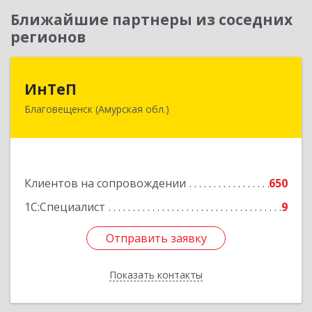
Ближайшие партнеры из соседних
регионов
ИнТеП
ИнТеП
Благовещенск (Амурская обл.)
675000, Амурская обл, Благовещенск г,
Горького ул, дом № 172/1
Подробнее
Клиентов на сопровождении
650
1С:Специалист
9
Отправить заявку
Отправить заявку
Показать контакты
Назад