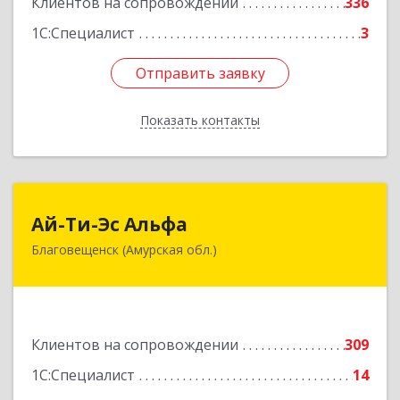
Клиентов на сопровождении
336
1С:Специалист
3
Отправить заявку
Отправить заявку
Показать контакты
Назад
Ай-Ти-Эс Альфа
Ай-Ти-Эс Альфа
Благовещенск (Амурская обл.)
675000, Амурская обл, Благовещенск г, Зейская
ул, дом № 134, оф.515
Подробнее
Клиентов на сопровождении
309
1С:Специалист
14