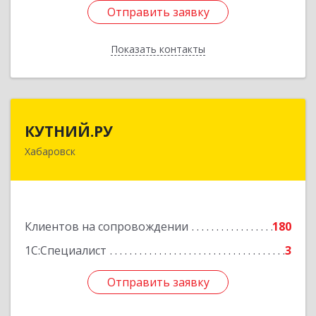
Отправить заявку
Отправить заявку
Показать контакты
Назад
КУТНИЙ.РУ
КУТНИЙ.РУ
Хабаровск
680007, Хабаровский край, Хабаровск г,
Шевчука ул, дом № 42, оф.505
Подробнее
Клиентов на сопровождении
180
1С:Специалист
3
Отправить заявку
Отправить заявку