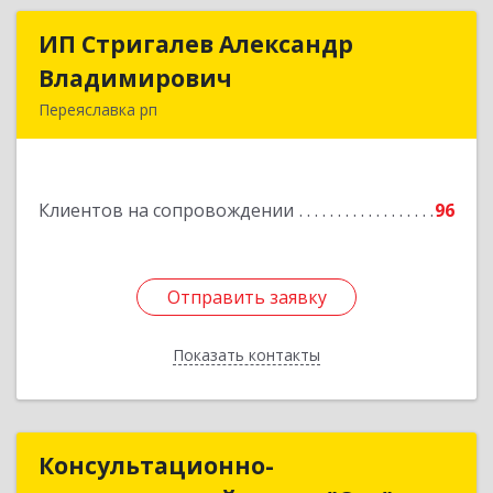
ИП Стригалев Александр
ИП Стригалев Александр
Владимирович
Владимирович
Переяславка рп
682910, Хабаровский край, Имени Лазо р-н,
Переяславка рп, Ленина ул, дом № 30, оф.1
Клиентов на сопровождении
96
Подробнее
Отправить заявку
Отправить заявку
Показать контакты
Назад
Консультационно-
Консультационно-