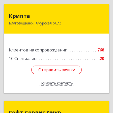
Крипта
Крипта
Благовещенск (Амурская обл.)
675000, Амурская обл, Благовещенск г,
Амурская ул, дом № 236, оф.7-8
Подробнее
Клиентов на сопровождении
768
1С:Специалист
20
Отправить заявку
Отправить заявку
Показать контакты
Назад
Софт-Сервис Амур
Софт-Сервис Амур