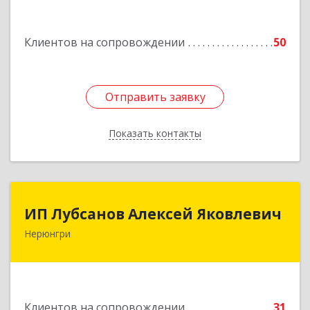
Подробнее
Клиентов на сопровождении
50
Отправить заявку
Отправить заявку
Показать контакты
Назад
ИП Лубсанов Алексей Яковлевич
ИП Лубсанов Алексей Яковлевич
Нерюнгри
675002, Амурская область, г. Благовещенск, ул.
Краснофлотская ,77/1, кв.38
Подробнее
Клиентов на сопровождении
31