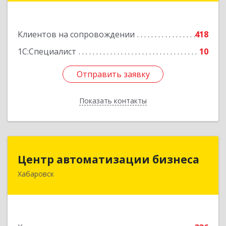
Подробнее
Клиентов на сопровождении
418
1С:Специалист
10
Отправить заявку
Отправить заявку
Показать контакты
Назад
Центр автоматизации бизнеса
Центр автоматизации бизнеса
Хабаровск
680030, Хабаровский край, Хабаровск г, Ленина
ул, дом № 4, оф.802
Подробнее